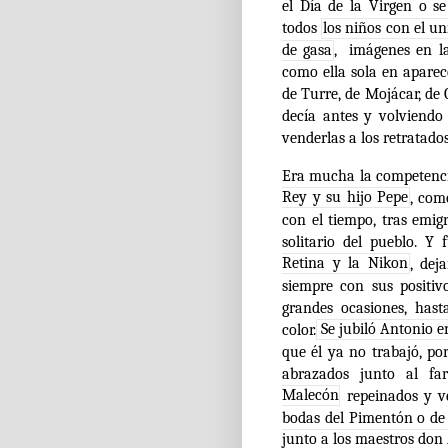
el Día de la Virgen o se
todos
los niños con el un
de gasa
, imágenes en l
como ella sola en aparec
de Turre, de Mojácar, d
decía antes y volviendo
venderlas a los retratados
Era mucha la competenci
Rey y su hijo Pepe
, com
con el tiempo, tras emi
solitario del pueblo. 
Retina y la Nikon
, dej
siempre con sus positi
grandes ocasiones, hast
color.
Se jubiló Antonio e
que él ya no trabajó, po
abrazados junto al fa
Malecón
repeinados y ve
bodas del Pimentón o de 
junto a los maestros don