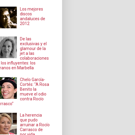
Los mejores
discos
andaluces de
2012
De las
exclusivas y el
glamour de la
jet a las
colaboraciones
 los influyentes: los
ranos en Marbella
Chelo García-
Cortés: "A Rosa
Benito la
mueve el odio
contra Rocío
rrasco"
La herencia
que pudo
arruinar a Rocío
Carrasco de
por vida