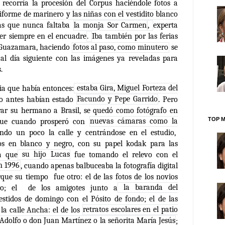
 recorría la procesión del Corpus haciéndole fotos a
iforme de marinero y las niñas con el vestidito blanco
as que nunca faltaba
la monja Sor Carmen
,
experta
er siempre en el encuadre
.
Iba también por las ferias
e Guazamara, haciendo
fotos al paso, como minutero
se
 al día siguiente con las imágenes ya reveladas para
.
a que había entonces:
estaba Gira, Miguel Forteza del
o antes habían estado
Facundo y Pepe Garrido
. Pero
grar su hermano a Brasil, se quedó como fotógrafo en
TOP M
Y fue cuando prosperó con
nuevas cámaras como la
ando un poco la calle y centrándose en el estudio,
vos en blanco y negro, con su papel kodak para las
a que
su hijo Lucas
fue tomando el relevo con el
n 1996
, cuando apenas balbuceaba la fotografía digital
rque su tiempo fue otro: el de las fotos de los novios
ro; el de los amigotes junto a
la baranda del
stidos de domingo con el Pósito de fondo; el de las
la calle Ancha: el de los
retratos escolares en el patio
 Adolfo o don Juan Martínez o la señorita María Jesús
;