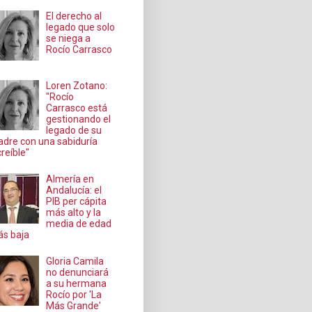
El derecho al
legado que solo
se niega a
Rocío Carrasco
Loren Zotano:
"Rocío
Carrasco está
gestionando el
legado de su
dre con una sabiduría
creíble"
Almería en
Andalucía: el
PIB per cápita
más alto y la
media de edad
s baja
Gloria Camila
no denunciará
a su hermana
Rocío por 'La
Más Grande'