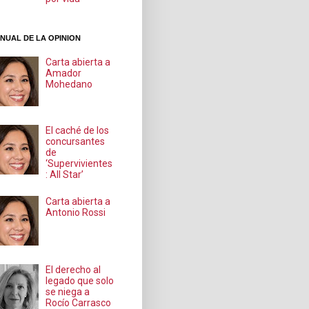
NUAL DE LA OPINION
Carta abierta a
Amador
Mohedano
El caché de los
concursantes
de
‘Supervivientes
: All Star’
Carta abierta a
Antonio Rossi
El derecho al
legado que solo
se niega a
Rocío Carrasco