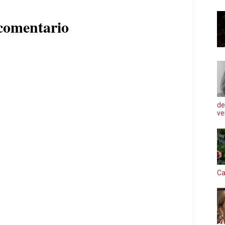
comentario
de
ve
Ca