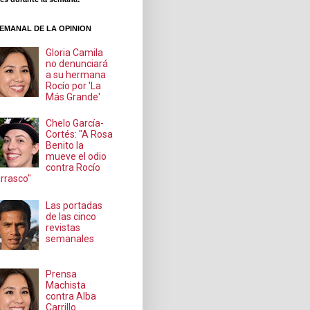
EMANAL DE LA OPINION
Gloria Camila
no denunciará
a su hermana
Rocío por 'La
Más Grande'
Chelo García-
Cortés: "A Rosa
Benito la
mueve el odio
contra Rocío
rrasco"
Las portadas
de las cinco
revistas
semanales
Prensa
Machista
contra Alba
Carrillo