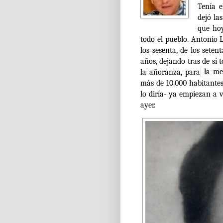
Tenía e
dejó la
que hoy
todo el pueblo. Antonio L
los sesenta, de los seten
años, dejando tras de sí 
la añoranza, para
la mem
más de 10.000 habitantes:
lo diría- ya empiezan a 
ayer.