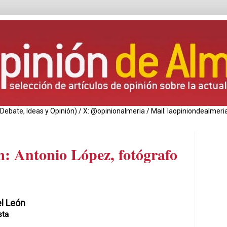
de Debate, Ideas y Opinión) / X: @opinionalmeria / Mail: laopiniondealm
: Antonio López, fotógrafo
l León
sta