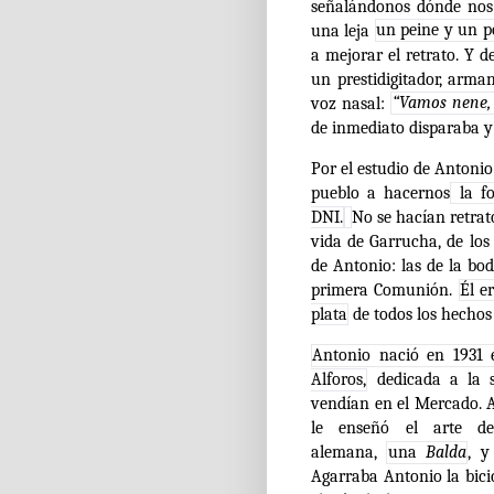
señalándonos dónde nos
una leja
un peine y un p
a mejorar el retrato. Y d
un prestidigitador, arm
voz nasal:
“Vamos nene, 
de inmediato disparaba y
Por el estudio de Anton
pueblo a hacernos
la fo
DNI.
No se hacían retra
vida de Garrucha, de los
de Antonio: las de la bod
primera Comunión.
Él e
plata
de todos los hechos 
Antonio nació en 1931 
Alforos,
dedicada a la s
vendían en el Mercado. A
le enseñó el arte d
alemana,
una
Balda
, y
Agarraba Antonio la bicic