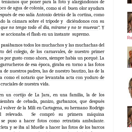
 teníamos que poner para la foto y alargándonos de
oco de agua de colonia
, como si el buen olor ayudara
espués de eso salía Antonio detrás de la cortina, como
ando la cámara sobre el trípode y diciéndonos con su
que no tengo todo el día, mírame y no te muevas
”. Y
 se accionaba el flash en un instante supremo.
Ro
io pasábamos todos los muchachos y las muchachas del
to del colegio, de los carnavales, de nuestro primer
tos por gusto como ahora, siempre había un porqué. La
 garrucheros de esa época, giraba en torno a las fotos
a de nuestros padres, las de nuestro bautizo, las de la
ra como el notario que levantaba acta con yoduro de
cruciales de nuestra vida.
en un cortijo de La Jara
, en una familia, la de
los
iembra de cebada, panizo, garbanzos, que después
l volver de la Mili en Cartagena, su hermano Rodrigo
el relevado. Se compró su primera máquina
 se puso a hacer fotos como retratista ambulante.
leta y se iba al Muelle a hacer las fotos de los barcos