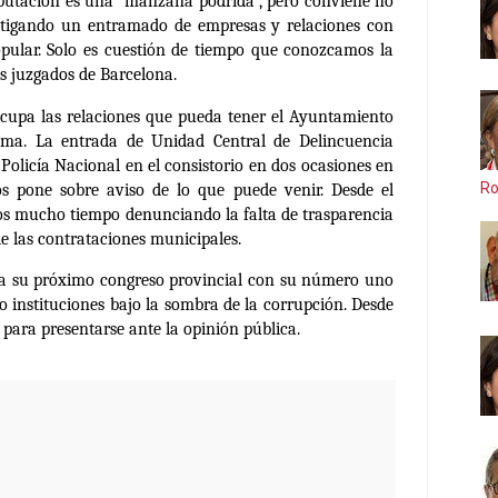
iputación es una “manzana podrida”, pero conviene no
estigando un entramado de empresas y relaciones con
opular. Solo es cuestión de tiempo que conozcamos la
os juzgados de Barcelona.
eocupa las relaciones que pueda tener el Ayuntamiento
rama.
La entrada de Unidad Central de Delincuencia
Policía Nacional en el consistorio en dos ocasiones en
Ro
os pone sobre aviso de lo que puede venir. Desde el
mos mucho tiempo denunciando la falta de trasparencia
 de las contrataciones municipales.
ra su próximo congreso provincial con su número uno
instituciones bajo la sombra de la corrupción. Desde
l para presentarse ante la opinión pública.