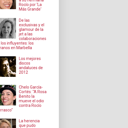
a su hermana
Rocío por 'La
Más Grande'
De las
exclusivas y el
glamour de la
jet a las
colaboraciones
 los influyentes: los
ranos en Marbella
Los mejores
discos
andaluces de
2012
Chelo García-
Cortés: "A Rosa
Benito la
mueve el odio
contra Rocío
rrasco"
La herencia
que pudo