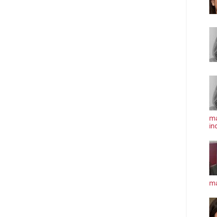
ma
in
má