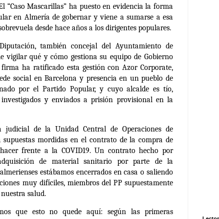
l “Caso Mascarillas” ha puesto en evidencia la forma
pular en Almería de gobernar y viene a sumarse a esa
obrevuela desde hace años a los dirigentes populares.
 Diputación, también concejal del Ayuntamiento de
de vigilar qué y cómo gestiona su equipo de Gobierno
 firma ha ratificado esta gestión con Azor Corporate,
ede social en Barcelona
y presencia en un pueblo de
nado por el Partido Popular, y cuyo alcalde es tío,
investigados y enviados a prisión provisional en la
ía judicial de la Unidad Central de Operaciones de
ga
supuestas mordidas en el contrato de la compra de
 hacer frente a la COVID19.
Un contrato hecho por
dquisición de material sanitario por parte de la
 almerienses estábamos encerrados en casa o saliendo
iciones muy difíciles, miembros del PP supuestamente
 nuestra salud.
os que esto no quede aquí: según las primeras
Lector