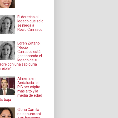
El derecho al
legado que solo
se niega a
Rocío Carrasco
Loren Zotano:
"Rocío
Carrasco está
gestionando el
legado de su
dre con una sabiduría
creíble"
Almería en
Andalucía: el
PIB per cápita
más alto y la
media de edad
s baja
Gloria Camila
no denunciará