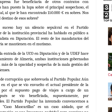
empresa fue beneficiaria de otros contratos con
3
 han puesto la lupa sobre el principal sospechoso, el
ial, al que le han encontrado 150.000 € en sobres. Nos
2
 destino de esos sobres?
TOP S
 suceso hay un silencio sepulcral en el Partido
e de la institución provincial ha hablado en público a
ialista en Diputación. El resto de los mandatarios del
ría se mantienen en el mutismo.
: la entrada de la UCO en Diputación y de la UDEF hace
amiento de Almería, ambas instituciones gobernadas
a más de la opacidad y sospecha de la mala gestión del
ienses.
Ca
o de corrupción que sobrevuela al Partido Popular.
Aún
en el que se vio envuelto el actual presidente de la
 por el supuesto pago de viajes a cargo de un
spués se vio beneficiada,
supuestamente, por
les. El Partido Popular ha intentado convencernos a
l “Caso Mascarillas” es un caso aislado, que el