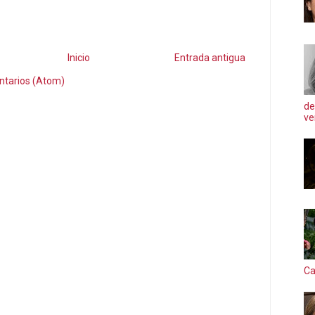
Inicio
Entrada antigua
ntarios (Atom)
de
ve
Ca