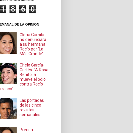
1
8
6
0
EMANAL DE LA OPINION
Gloria Camila
no denunciará
a su hermana
Rocío por 'La
Más Grande'
Chelo García-
Cortés: "A Rosa
Benito la
mueve el odio
contra Rocío
rrasco"
Las portadas
de las cinco
revistas
semanales
Prensa