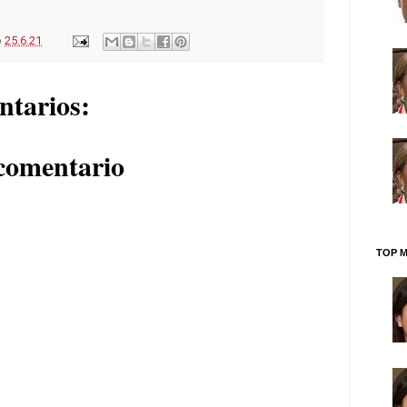
o
25.6.21
ntarios:
comentario
TOP M