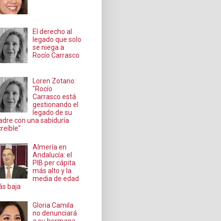
El derecho al
legado que solo
se niega a
Rocío Carrasco
Loren Zotano:
"Rocío
Carrasco está
gestionando el
legado de su
dre con una sabiduría
creíble"
Almería en
Andalucía: el
PIB per cápita
más alto y la
media de edad
s baja
Gloria Camila
no denunciará