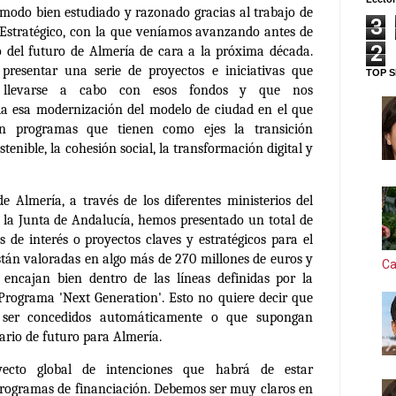
modo bien estudiado y razonado gracias al trabajo de
3
 Estratégico, con la que veníamos avanzando antes de
2
o del futuro de Almería de cara a la próxima década.
resentar una serie de proyectos e iniciativas que
TOP S
 llevarse a cabo con esos fondos y que nos
a esa modernización del modelo de ciudad en el que
on programas que tienen como ejes la transición
stenible, la cohesión social, la transformación digital y
 Almería, a través de los diferentes ministerios del
la Junta de Andalucía,
hemos presentado un total de
s de interés o proyectos claves y estratégicos para el
stán valoradas en algo más de 270 millones de euros y
Ca
encajan bien dentro de las líneas definidas por la
 Programa
'Next Generation'.
Esto no quiere decir que
 ser concedidos automáticamente o que supongan
rio de futuro para Almería.
ecto global de intenciones que habrá de estar
programas de financiación. Debemos ser muy claros en