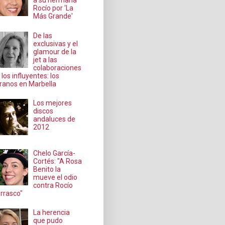
a su hermana
Rocío por 'La
Más Grande'
De las
exclusivas y el
glamour de la
jet a las
colaboraciones
 los influyentes: los
ranos en Marbella
Los mejores
discos
andaluces de
2012
Chelo García-
Cortés: "A Rosa
Benito la
mueve el odio
contra Rocío
rrasco"
La herencia
que pudo