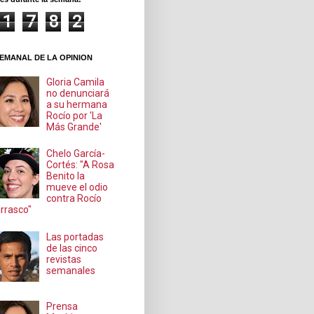
1
7
8
2
EMANAL DE LA OPINION
Gloria Camila
no denunciará
a su hermana
Rocío por 'La
Más Grande'
Chelo García-
Cortés: "A Rosa
Benito la
mueve el odio
contra Rocío
rrasco"
Las portadas
de las cinco
revistas
semanales
Prensa