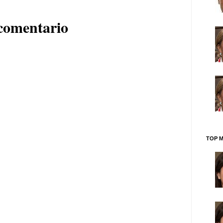
comentario
TOP M