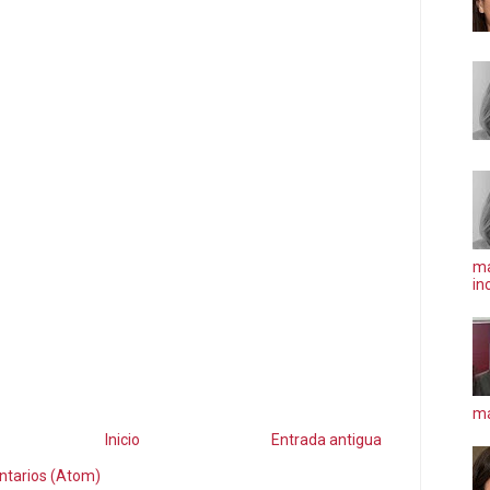
ma
in
má
Inicio
Entrada antigua
ntarios (Atom)