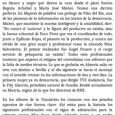
en blanco y negro que dieron la cara desde el plató fueron
Begoña Achábal y María José Máñez. Tenían una dicción
perfecta. En
Mujeres de palabra
con prólogo de Pilar del Río, una
de las pioneras de la información en los inicios de la democracia,
Máñez, que mantiene la sonrisa inteligente y la amabilidad, dice:
“No conocí el ‘autocue’ y la figura del productor no existía, sino
la buena voluntad de Paco Pérez que era el coordinador de todo,
junto a Epifanio Rojas, el pionero en la producción, y nunca me
olvido de una gran mujer y profesional como la añorado Nina
Salvatierra. El primer realizador fue Ángel Panero y el cargo
servicio de peluquería no existía”. Todos esos profesionales
tuvieron que superar el estigma del centralismo con esfuerzo por
la falta de medios técnicos. Lo que se grababa en Almería salía en
tren con destino a Sevilla y al día siguiente se hacia el montaje
con el notable retraso en las informaciones de dos y tres días. La
primera mujer, ya en democracia, que dirigió TVE Andalucía, fue
la Pity Alarcón, periodista natural de Guadix. Reside actualmente
en Murcia, región de la que fue directora de RNE.
En los albores de la
Transición los cámaras con sus pesados
aparatos de cine fueron clave. Ahí están para la historia los
siguientes profesionales con el signo de admiración para la