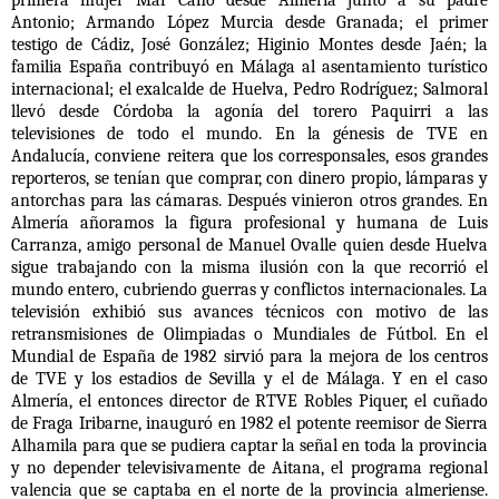
primera mujer Mar Cano desde Almería junto a su padre
Antonio; Armando López Murcia desde Granada; el primer
testigo de Cádiz, José González; Higinio Montes desde Jaén; la
familia España contribuyó en Málaga al asentamiento turístico
internacional; el exalcalde de Huelva, Pedro Rodríguez; Salmoral
llevó desde Córdoba la agonía del torero Paquirri a las
televisiones de todo el mundo. En la génesis de TVE en
Andalucía, conviene reitera que los corresponsales, esos grandes
reporteros, se tenían que comprar, con dinero propio, lámparas y
antorchas para las cámaras. Después vinieron otros grandes. En
Almería añoramos la figura profesional y humana de Luis
Carranza, amigo personal de Manuel Ovalle quien desde Huelva
sigue trabajando con la misma ilusión con la que recorrió el
mundo entero, cubriendo guerras y conflictos internacionales. La
televisión exhibió sus avances técnicos con motivo de las
retransmisiones de Olimpiadas o Mundiales de Fútbol. En el
Mundial de España de 1982 sirvió para la mejora de los centros
de TVE y los estadios de Sevilla y el de Málaga. Y en el caso
Almería, el entonces director de RTVE Robles Piquer, el cuñado
de Fraga Iribarne, inauguró en 1982 el potente reemisor de Sierra
Alhamila para que se pudiera captar la señal en toda la provincia
y no depender televisivamente de Aitana, el programa regional
valencia que se captaba en el norte de la provincia almeriense.