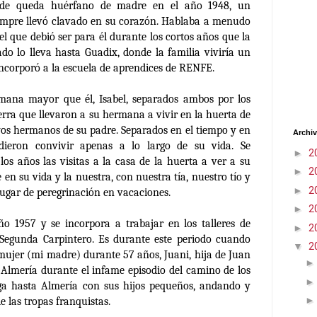
de queda huérfano de madre en el año 1948, un
iempre llevó clavado en su corazón. Hablaba a menudo
l que debió ser para él durante los cortos años que la
do lo lleva hasta Guadix, donde la familia viviría un
incorporó a la escuela de aprendices de RENFE.
mana mayor que él, Isabel, separados ambos por los
erra que llevaron a su hermana a vivir en la huerta de
os hermanos de su padre. Separados en el tiempo y en
Archiv
dieron convivir apenas a lo largo de su vida. Se
►
2
los años las visitas a la casa de la huerta a ver a su
►
2
en su vida y la nuestra, con nuestra tía, nuestro tío y
►
2
ugar de peregrinación en vacaciones.
►
2
ño 1957 y se incorpora a trabajar en los talleres de
►
2
Segunda Carpintero. Es durante este periodo cuando
▼
2
 mujer (mi madre) durante 57 años, Juani, hija de Juan
a Almería durante el infame episodio del camino de los
ga hasta Almería con sus hijos pequeños, andando y
 las tropas franquistas.