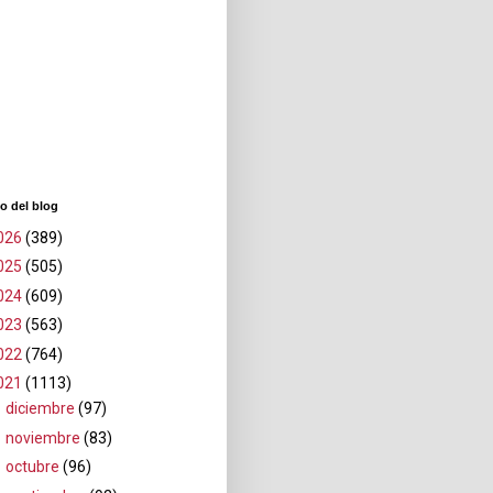
o del blog
026
(389)
025
(505)
024
(609)
023
(563)
022
(764)
021
(1113)
►
diciembre
(97)
►
noviembre
(83)
►
octubre
(96)