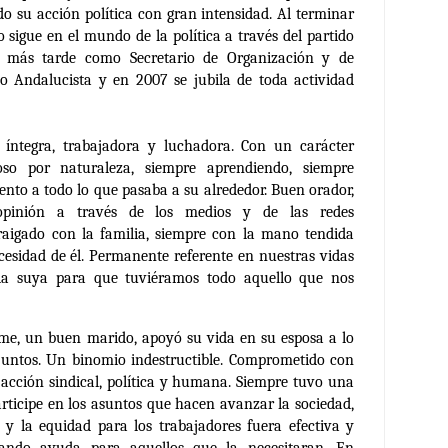
do su acción política con gran intensidad. Al terminar
o sigue en el mundo de la política a través del partido
y más tarde como Secretario de Organización y de
o Andalucista y en 2007 se jubila de toda actividad
 íntegra, trabajadora y luchadora. Con un carácter
rioso por naturaleza, siempre aprendiendo, siempre
ento a todo lo que pasaba a su alrededor. Buen orador,
opinión a través de los medios y de las redes
aigado con la familia, siempre con la mano tendida
esidad de él. Permanente referente en nuestras vidas
la suya para que tuviéramos todo aquello que nos
rme, un buen marido, apoyó su vida en su esposa a lo
juntos. Un binomio indestructible.
Comprometido con
 acción sindical, política y humana. Siempre tuvo una
articipe en los asuntos que hacen avanzar la sociedad,
a y la equidad para los trabajadores fuera efectiva y
rando ayuda para aquellos que la necesitaran.
En