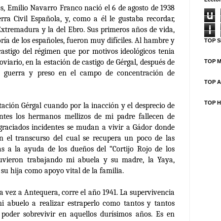
s, Emilio Navarro Franco nació el 6 de agosto de 1938
u
rra Civil Española, y, como a él le gustaba recordar,
i
 Extremadura y la del Ebro.
Sus primeros años de vida,
ía de los españoles, fueron muy difíciles. Al hambre y
TOP S
 castigo del régimen que por motivos ideológicos tenia
oviario, en la estación de castigo de Gérgal, después de
TOP M
a guerra y preso en el campo de concentración de
TOP A
TOP H
stación Gérgal cuando por la inacción y el desprecio de
ntes los hermanos mellizos de mi padre fallecen de
sgraciados incidentes se mudan a vivir a Gádor donde
 el transcurso del cual se recupera un poco de las
as a la ayuda de los dueños del “Cortijo Rojo de los
tuvieron trabajando mi abuela y su madre, la Yaya,
u hija como apoyo vital de la familia.
vez a Antequera, corre el año 1941. La supervivencia
mi abuelo a realizar estraperlo como tantos y tantos
 poder sobrevivir en aquellos durísimos años.
Es en