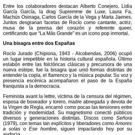
Entre los colaboradores destacan Alberto Conejero, Lidia
García García, la drag Supremme de Luxe, Laura Fa,
Machús Osinaga, Carlos García de la Vega y Marta Jaenes.
Juntos desgranan facetas de Rocío como cantante, actriz,
musa de la prensa del corazón y referente queer,
certificando que “La Más Grande” es un icono pop inmortal.
Una bisagra entre dos Españas
Rocío Jurado (Chipiona, 1943 - Alcobendas, 2006) ocupó
un lugar irrepetible en la historia cultural española. Último
eslabón entre las folclóricas clásicas y precursora de una
nueva estirpe, fue la bisagra que unió formas distintas de
entender la copla, el flamenco y la música popular. Su voz y
presencia escénica acompañaron el paso de la España
franquista a la democracia.
Feminista avant la lettre, víctima de la censura del régimen,
esposa de boxeador y torero, madre abnegada y devota de
la Virgen de Regla, encarnó como pocas las tensiones entre
tradición y modernidad. Su magnetismo conectó públicos
diversos y generaciones distintas. Discos como
Señora
(1979), con temas tan explícitos y liberadores como
Amores
a solas
o
Ese hombre
, siguen impactando hoy por su
audacia.