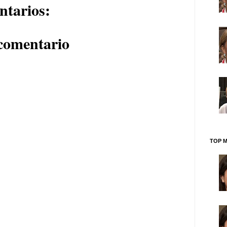
ntarios:
comentario
TOP M