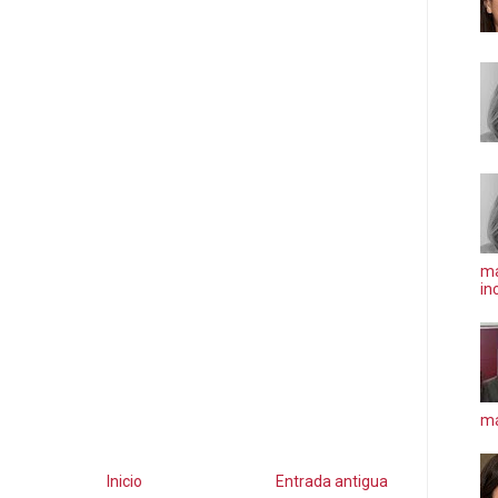
ma
in
má
Inicio
Entrada antigua