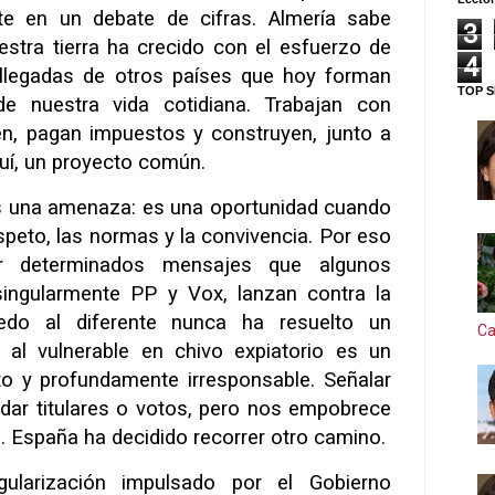
te en un debate de cifras. Almería sabe
3
stra tierra ha crecido con el esfuerzo de
4
llegadas de otros países que hoy forman
TOP S
de nuestra vida cotidiana. Trabajan con
n, pagan impuestos y construyen, junto a
uí, un proyecto común.
es una amenaza: es una oportunidad cuando
speto, las normas y la convivencia. Por eso
r determinados mensajes que algunos
 singularmente PP y Vox, lanzan contra la
iedo al diferente nunca ha resuelto un
Ca
r al vulnerable en chivo expiatorio es un
sto y profundamente irresponsable. Señalar
 dar titulares o votos, pero nos empobrece
 España ha decidido recorrer otro camino.
ularización impulsado por el Gobierno