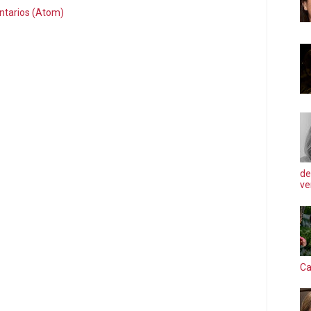
ntarios (Atom)
de
ve
Ca