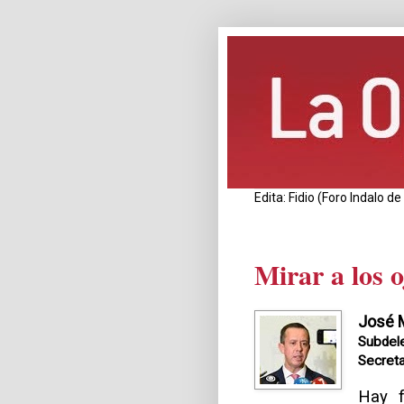
Edita: Fidio (Foro Indalo 
Mirar a los o
José M
Subdele
Secreta
Hay f