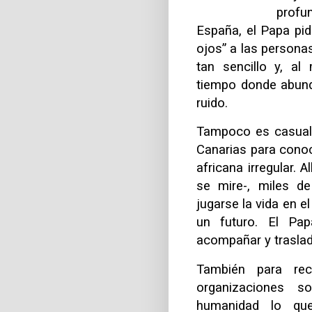
profu
España, el Papa pid
ojos” a las persona
tan sencillo y, al
tiempo donde abunda
ruido.
Tampoco es casual 
Canarias para conoc
africana irregular.
se mire-, miles d
jugarse la vida en 
un futuro. El Pap
acompañar y trasla
También para rec
organizaciones s
humanidad lo que