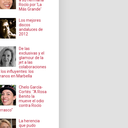
a su hermana
Rocío por 'La
Más Grande'
Los mejores
discos
andaluces de
2012
De las
exclusivas y el
glamour de la
jet a las
colaboraciones
 los influyentes: los
ranos en Marbella
Chelo García-
Cortés: "A Rosa
Benito la
mueve el odio
contra Rocío
rrasco"
La herencia
que pudo