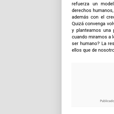
refuerza un model
derechos humanos, l
además con el crec
Quizá convenga volv
y plantearnos una
cuando miramos a l
ser humano? La res
ellos que de nosot
Publicad