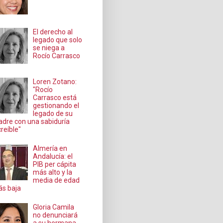
El derecho al
legado que solo
se niega a
Rocío Carrasco
Loren Zotano:
"Rocío
Carrasco está
gestionando el
legado de su
dre con una sabiduría
creíble"
Almería en
Andalucía: el
PIB per cápita
más alto y la
media de edad
s baja
Gloria Camila
no denunciará