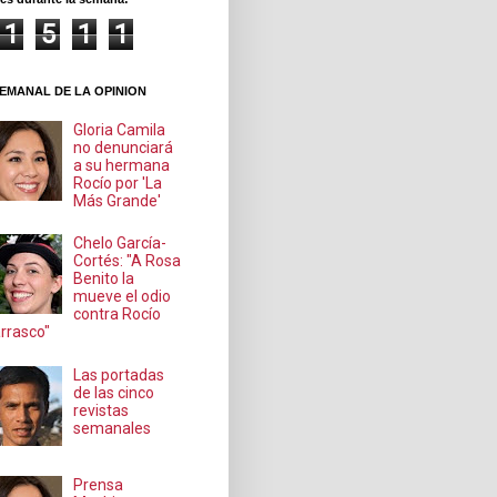
1
5
1
1
EMANAL DE LA OPINION
Gloria Camila
no denunciará
a su hermana
Rocío por 'La
Más Grande'
Chelo García-
Cortés: "A Rosa
Benito la
mueve el odio
contra Rocío
rrasco"
Las portadas
de las cinco
revistas
semanales
Prensa