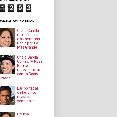
1
2
9
3
EMANAL DE LA OPINION
Gloria Camila
no denunciará
a su hermana
Rocío por 'La
Más Grande'
Chelo García-
Cortés: "A Rosa
Benito la
mueve el odio
contra Rocío
rrasco"
Las portadas
de las cinco
revistas
semanales
Prensa