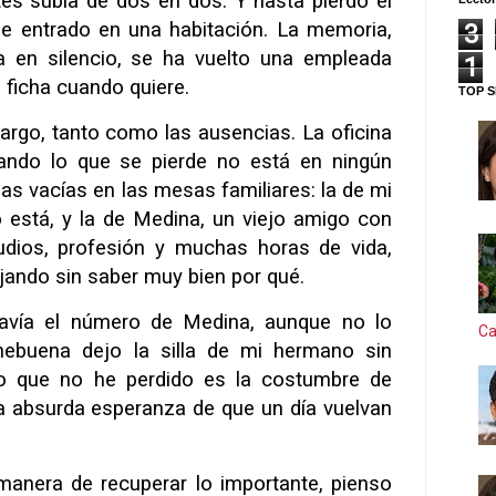
es subía de dos en dos. Y hasta pierdo el
he entrado en una habitación. La memoria,
3
a en silencio, se ha vuelto una empleada
1
 ficha cuando quiere.
TOP S
rgo, tanto como las ausencias. La oficina
ando lo que se pierde no está en ningún
llas vacías en las mesas familiares: la de mi
 está, y la de Medina, un viejo amigo con
udios, profesión y muchas horas de vida,
jando sin saber muy bien por qué.
avía el número de Medina, aunque no lo
Ca
ebuena dejo la silla de mi hermano sin
Lo que no he perdido es la costumbre de
 la absurda esperanza de que un día vuelvan
anera de recuperar lo importante, pienso