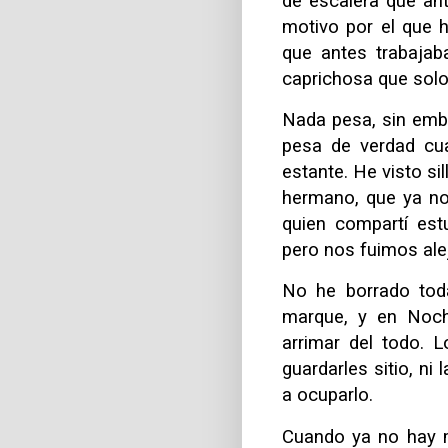
de escalera que ant
motivo por el que 
que antes trabajab
caprichosa que solo
Nada pesa, sin emba
pesa de verdad cu
estante. He visto si
hermano, que ya no
quien compartí est
pero nos fuimos ale
No he borrado tod
marque, y en Noch
arrimar del todo. 
guardarles sitio, ni
a ocuparlo.
Cuando ya no hay m