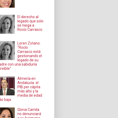
El derecho al
legado que solo
se niega a
Rocío Carrasco
Loren Zotano:
"Rocío
Carrasco está
gestionando el
legado de su
dre con una sabiduría
creíble"
Almería en
Andalucía: el
PIB per cápita
más alto y la
media de edad
s baja
Gloria Camila
no denunciará