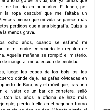
viar a lo largo de la vida; son ya tantas que
e me ha ido en buscarlas. El lunes, por
er la ropa descubrí que me faltaba un
z. A veces pienso que mi vida se parece más
etos perdidos que a una biografía. Quizá la
ea la menos grave.
os ocho años, cuando se esfumó mi
brir a mi madre colocando los regalos de
a. Aquella mañana se rompió el misterio.
a de inaugurar mi colección de pérdidas.
as, luego las cosas de los bolsillos: las
cuerdo dónde dejé, las gafas olvidadas en
opuerto de Barajas y el móvil que, tras una
en el váter de un bar de carretera, salió
o. Con los años la oficina se hizo más
ejemplo, pierdo fuelle en el segundo tramo
Lector