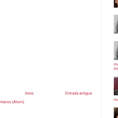
ma
in
Inicio
Entrada antigua
má
ntarios (Atom)