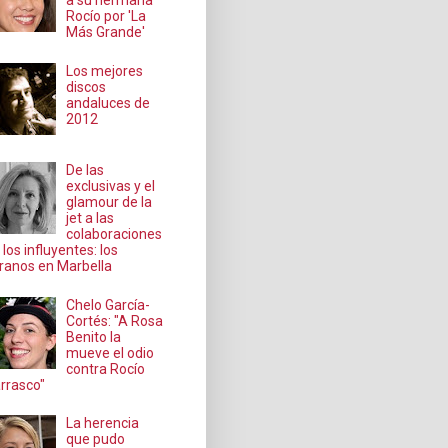
a su hermana
Rocío por 'La
Más Grande'
Los mejores
discos
andaluces de
2012
De las
exclusivas y el
glamour de la
jet a las
colaboraciones
 los influyentes: los
ranos en Marbella
Chelo García-
Cortés: "A Rosa
Benito la
mueve el odio
contra Rocío
rrasco"
La herencia
que pudo