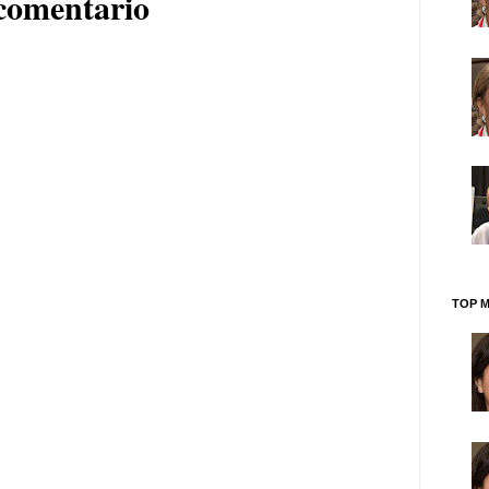
comentario
TOP M