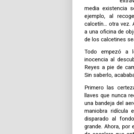
extra
media existencia s
ejemplo, al recog
calcetín... otra ve
a una oficina de obj
de los calcetines s
Todo empezó a l
inocencia al descu
Reyes a pie de cam
Sin saberlo, acabab
Primero las certez
llaves que nunca re
una bandeja del aer
maniobra ridícula 
disparado al fond
grande. Ahora, por 