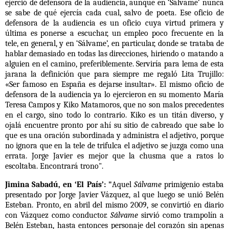
ejerció de defensora de la audiencia, aunque en ‘Sálvame’ nunca
se sabe de qué ejercía cada cual, salvo de poeta. Ese oficio de
defensora de la audiencia es un oficio cuya virtud primera y
última es ponerse a escuchar, un empleo poco frecuente en la
tele, en general, y en ‘Sálvame’, en particular, donde se trataba de
hablar demasiado en todas las direcciones, hiriendo o matando a
alguien en el camino, preferiblemente. Serviría para lema de esta
jarana la definición que para siempre me regaló
Lita Trujillo
:
«Ser famoso en España es dejarse insultar». El mismo oficio de
defensora de la audiencia ya lo ejercieron en su momento María
Teresa Campos y
Kiko Matamoros
, que no son malos precedentes
en el cargo, sino todo lo contrario. Kiko es un titán diverso, y
ojalá encuentre pronto por ahí su sitio de cabreado que sabe lo
que es una oración subordinada y administra el adjetivo, porque
no ignora que en la tele de trifulca el adjetivo se juzga como una
errata.
Jorge Javier
es mejor que la chusma que a ratos lo
escoltaba
. Encontrará trono".
Jimina Sabadú, en ‘El País’: "
Aquel
Sálvame
primigenio estaba
presentado por Jorge Javier Vázquez, al que luego se unió Belén
Esteban. Pronto, en abril del mismo 2009, se convirtió en diario
con Vázquez como conductor.
Sálvame
sirvió como trampolín a
Belén Esteban, hasta entonces personaje del corazón sin apenas