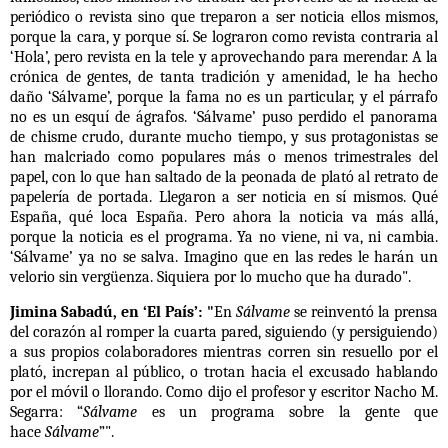
periódico o revista sino que treparon a ser noticia ellos mismos,
porque la cara, y porque sí. Se lograron como revista contraria al
‘Hola’, pero revista en la tele y aprovechando para merendar. A la
crónica de gentes, de tanta tradición y amenidad, le ha hecho
daño ‘Sálvame’, porque la fama no es un particular, y el párrafo
no es un esquí de ágrafos. ‘Sálvame’ puso perdido el panorama
de chisme crudo, durante mucho tiempo, y sus protagonistas se
han malcriado como populares más o menos trimestrales del
papel, con lo que han saltado de la peonada de plató al retrato de
papelería de portada
. Llegaron a ser noticia en sí mismos. Qué
España, qué loca España
. Pero ahora la noticia va más allá,
porque la noticia es el programa. Ya no viene, ni va, ni cambia.
‘Sálvame’ ya no se salva. Imagino que en las redes le harán un
velorio sin vergüenza. Siquiera por lo mucho que ha durado".
Jimina Sabadú, en ‘El País’: "
En
Sálvame
se reinventó la prensa
del corazón al romper la cuarta pared, siguiendo (y persiguiendo)
a sus propios colaboradores mientras corren sin resuello por el
plató, increpan al público, o trotan hacia el excusado hablando
por el móvil o llorando. Como dijo el profesor y escritor Nacho M.
Segarra: “
Sálvame
es un programa sobre la gente que
hace
Sálvame
”".