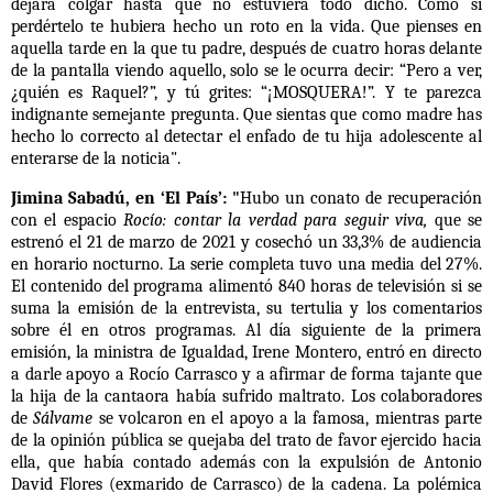
dejara colgar hasta que no estuviera todo dicho. Como si
perdértelo te hubiera hecho un roto en la vida. Que pienses en
aquella tarde en la que tu padre, después de cuatro horas delante
de la pantalla viendo aquello, solo se le ocurra decir: “Pero a ver,
¿quién es Raquel?”, y tú grites: “¡MOSQUERA!”. Y te parezca
indignante semejante pregunta. Que sientas que como madre has
hecho lo correcto al detectar el enfado de tu hija adolescente al
enterarse de la noticia".
Jimina Sabadú, en ‘El País’: "
Hubo un conato de recuperación
con el espacio
Rocío: contar la verdad para seguir viva,
que se
estrenó el 21 de marzo de 2021 y cosechó un 33,3% de audiencia
en horario nocturno. La serie completa tuvo una media del 27%.
El contenido del programa alimentó 840 horas de televisión si se
suma la emisión de la entrevista, su tertulia y los comentarios
sobre él en otros programas. Al día siguiente de la primera
emisión, la ministra de Igualdad, Irene Montero, entró en directo
a darle apoyo a Rocío Carrasco y a afirmar de forma tajante que
la hija de la cantaora había sufrido maltrato. Los colaboradores
de
Sálvame
se volcaron en el apoyo a la famosa, mientras parte
de la opinión pública se quejaba del trato de favor ejercido hacia
ella, que había contado además con la expulsión de Antonio
David Flores (exmarido de Carrasco) de la cadena. La polémica