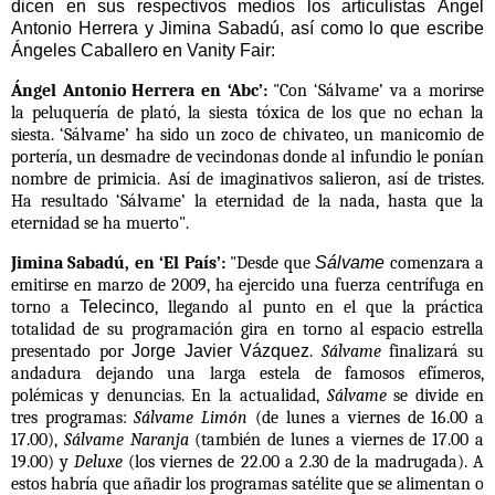
dicen en sus respectivos medios los articulistas Ángel
Antonio Herrera y Jimina Sabadú, así como lo que escribe
Ángeles Caballero en Vanity Fair:
Ángel Antonio Herrera en ‘Abc’:
"
Con ‘
Sálvame
’ va a morirse
la peluquería de plató, la siesta tóxica de los que no echan la
siesta. ‘Sálvame’ ha sido un zoco de chivateo, un manicomio de
portería, un desmadre de vecindonas donde al infundio le ponían
nombre de primicia. Así de imaginativos salieron, así de tristes.
Ha resultado ‘Sálvame’
la eternidad de la nada, hasta que la
eternidad se ha muerto"
.
Jimina Sabadú, en ‘El País’:
"
Desde que
Sálvame
comenzara a
emitirse en marzo de 2009, ha ejercido una fuerza centrífuga en
torno a
Telecinco
, llegando al punto en el que la práctica
totalidad de su programación gira en torno al espacio estrella
presentado por
Jorge Javier Vázquez
.
Sálvame
finalizará su
andadura dejando una larga estela de famosos efímeros,
polémicas y denuncias. En la actualidad,
Sálvame
se divide en
tres programas:
Sálvame Limón
(de lunes a viernes de 16.00 a
17.00),
Sálvame Naranja
(también de lunes a viernes de 17.00 a
19.00) y
Deluxe
(los viernes de 22.00 a 2.30 de la madrugada). A
estos habría que añadir los programas satélite que se alimentan o