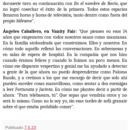
docuserie tuvo su continuación con
En el nombre de Rocío
, que
no logró cosechar el éxito de la primera. Todos estos espacios
llenaron horas y horas de televisión
,
tanto dentro como fuera del
propio
Sálvame
".
Ángeles Caballero, en Vanity Fair:
"Que pienses en esos 14
años que empezaron con todos nosotros sanos como manzanas.
En la familia atolondrada que construimos. Ellos y nosotros. En
cómo todo aquello rellenó las conversaciones. En sobremesas y
en salas de espera de hospital. En la compañía que nos hizo
cuando éramos felices y cuando lo fuimos un poco menos. En
cómo ese disparate vespertino y genial me ha ayudado a detectar
a gente de la que ahora no puedo desprenderme como Paloma
Rando, y a cretinos a los que me encargo de decir que solo ahí
pueden suceder cosas maravillosas, como sentar a dos enemigas
a leer
Fortunata y Jacinta
. En cómo me planteo decir a partir de
ahora: “Para telebasura, tú”.
Que sepas que vendrán otros y no
será lo mismo. Como no lo soy yo, sin esas tardes de sofá granate
sobre el que estaba prohibido comer".
Publicado
7.5.23