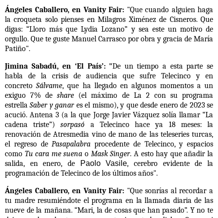
Ángeles Caballero, en Vanity Fair:
"Que cuando alguien haga
la croqueta solo pienses en
Milagros Ximénez de Cisneros
. Que
digas: “Lloro más que
Lydia Lozano
” y sea este un motivo de
orgullo. Que te guste
Manuel Carrasco
por obra y gracia de María
Patiño".
Jimina Sabadú, en ‘El País’: "
De un tiempo a esta parte se
habla de la crisis de audiencia que sufre Telecinco y en
concreto
Sálvame
, que ha llegado en algunos momentos a un
exiguo 7% de
share
(el máximo de La 2 con su programa
estrella
Saber y ganar
es el mismo), y que desde enero de 2023 se
acució. Antena 3 (a la que Jorge Javier Vázquez solía llamar “La
cadena triste”)
sorpasó
a Telecinco hace ya 18 meses: la
renovación de Atresmedia vino de mano de las teleseries turcas,
el regreso de
Pasapalabra
procedente de Telecinco, y espacios
como
Tu cara me suena
o
Mask Singer
. A esto hay que añadir la
salida, en enero, de
Paolo Vasile
, cerebro evidente de la
programación de Telecinco de los últimos años".
Ángeles Caballero, en Vanity Fair:
"Que sonrías al recordar a
tu madre resumiéndote el programa en la llamada diaria de las
nueve de la mañana. “Mari, la de cosas que han pasado”. Y no te