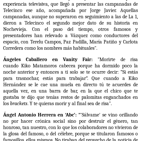
experiencia televisiva, que llegó a presentar las campanadas de
Telecinco ese año, acompañada por Jorge Javier. Aquellas
campanadas, aunque no superaron en seguimiento a las de La 1,
dieron a Telecinco el segundo mejor dato de su historia en
Nochevieja. Con el paso del tiempo, otros famosos y
presentadores han relevado a Vázquez como conductores del
espacio, con Terelu Campos, Paz Padilla, María Patiño y Carlota
Corredera como los nombres más habituales".
Ángeles Caballero en Vanity Fair:
"Morirte de risa
cuando Kiko Matamoros cabecea porque ha dormido poco la
noche anterior y entonces a ti solo se te ocurre decir: “Si estás
para trasnochar, estás para trabajar”. Que cuando a Kiko
Hernández se le cae una muela en directo tú te acuerdes de
aquella vez, en una barra de bar, en la que el chico que te
gustaba te dijo que tenías restos de palomitas enganchados en
los
brackets
. Y te quieras morir y al final sea de risa".
Ángel Antonio Herrera en ‘Abc’: "
‘Sálvame' se vino orillando
no por hacer crónica social sino por destruir el género, tan
honroso, tan nuestro, con lo que los colaboradores no vivieron de
la glosa del famoso, o del célebre, porque se titularon famosos o
famosillos, ellos mismos. No tiraban del provecho de la noticia de