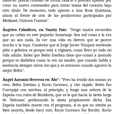
misterio: podría cambiar de forma radical o podrían apostar por
crear un nuevo contenedor para tratar temas del corazón bajo
otro título. De momento, todo apunta a
Ana Rosa Quintana
,
ahora al frente de otra de las productoras participadas por
Mediaset, Unicorn Content".
Ángeles Caballero, en Vanity Fair:
"Tengo tantos recuerdos
que no caben en este pequeño homenaje. Son mil cosas a la vez
que no son nada. Es ver una vida en directo que se parece
mucho a la tuya. Constatar que si
Jorge Javier Vázquez
merienda
piña o gelatina es porque está a régimen, como llevo yo toda mi
vida adulta. Saber que
Belén Esteban
tiene que comer a menudo
porque es diabética como lo era mi madre; que cuando habla y
sentencia siempre cierra los ojos y es entonces cuando aparece la
mejor Belén".
Ángel Antonio Herrera en ‘Abc’: "
Pero ha tenido dos musas, yo
creo,
Belén Esteban y Rocío Carrasco
, y cito rápido. Belén fue
Currupipi con mechas, al principio, y luego una señora de la
España con rulos de Benidorm, que es la que hacía la siesta larga
de ‘Sálvame’, perdonando la siesta propiamente dicha. Esa
España también muere con el programa, si es que no estaba ya
bien muerta, desde hace rato. Rocío Carrasco fue Rociíto. Rocío