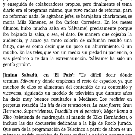
y enseguida de colaboradores propios, pero finalmente el tema
diario era el programa mismo, que tuvo rachas de reforma, para
no reformar nada. Se agitaban jefes, se barajaban charlatanes, se
moría
Mila Ximénez
, se iba
Carlota Corredera
. En los meses
últimos, hubo mucha salsa en ‘Sálvame’, precisamente porque
iba bajando la salsa, o sea, el dato. De manera que cojeaba la
audiencia, y acaso
ya tanto colorín de salfumán resultó una
fati
ga
, que es como decir que un poco un aburrimiento. O un
mucho. En las teles, que son un medio sin piedad ni paciencia, o
vas pletórico o te dan la extremaunción. ‘Sálvame’ ha sido un
gentío gritón".
Jimina Sabadú, en ‘El País’: "
Es difícil decir dónde
termina
Sálvame
y dónde empiezan el resto de espacios, ya que
muchos de ellos se alimentan del contenido de su contenido y
viceversa, siguiendo un modelo de televisión que durante años
ha dado muy buenos resultados a Mediaset. Los
realities
en
perpetua rotación (
La isla de las tentaciones
,
La casa fuerte, Gran
Hermano
,
Supervivientes
,
Pesadilla en el paraíso
);
Mejor llama a
Kiko
(teletienda de madrugada al mando de Kiko Hernández), o
incluso las dos docuseries dedicadas a la hija de Rocío Jurado.
Qué será de la programación de Telecinco a partir de ahora es un