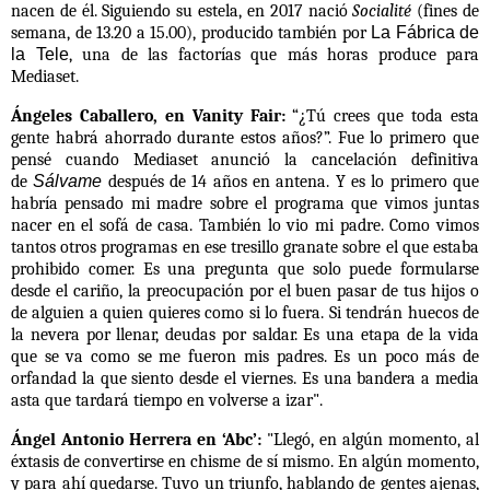
nacen de él. Siguiendo su estela, en 2017 nació
Socialité
(fines de
semana, de 13.20 a 15.00), producido también por
La Fábrica de
la Tele
, una de las factorías que más horas produce para
Mediaset.
Ángeles Caballero, en Vanity Fair:
“¿Tú crees que toda esta
gente habrá ahorrado durante estos años?”. Fue lo primero que
pensé cuando Mediaset anunció la cancelación definitiva
de
Sálvame
después de 14 años en antena. Y es lo primero que
habría pensado mi madre sobre el programa que vimos juntas
nacer en el sofá de casa. También lo vio mi padre. Como vimos
tantos otros programas en ese tresillo granate sobre el que estaba
prohibido comer.
Es una pregunta que solo puede formularse
desde el cariño, la preocupación por el buen pasar de tus hijos o
de alguien a quien quieres como si lo fuera. Si tendrán huecos de
la nevera por llenar, deudas por saldar. Es una etapa de la vida
que se va como se me fueron mis padres. Es un poco más de
orfandad la que siento desde el viernes. Es una bandera a media
asta que tardará tiempo en volverse a izar".
Ángel Antonio Herrera en ‘Abc’:
"
Llegó, en algún momento, al
éxtasis de convertirse en chisme de sí mismo. En algún momento,
y para ahí quedarse. Tuvo un triunfo, hablando de gentes ajenas,