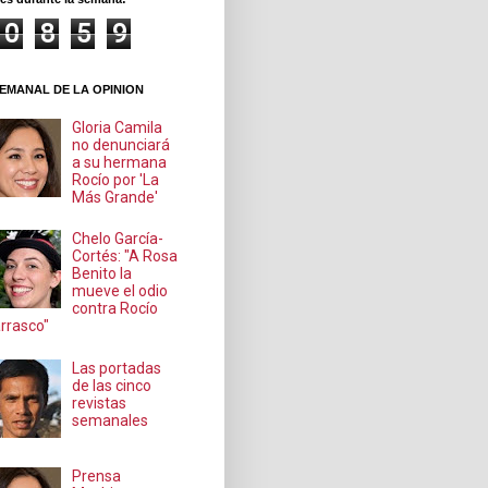
0
8
5
9
EMANAL DE LA OPINION
Gloria Camila
no denunciará
a su hermana
Rocío por 'La
Más Grande'
Chelo García-
Cortés: "A Rosa
Benito la
mueve el odio
contra Rocío
rrasco"
Las portadas
de las cinco
revistas
semanales
Prensa