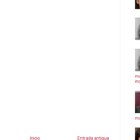
ma
in
má
Inicio
Entrada antigua