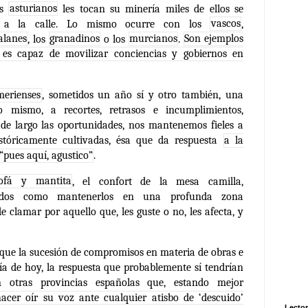
os
asturianos
les tocan su minería miles de ellos se
 a la calle. Lo mismo ocurre con los
vascos
,
alanes
, los
granadinos
o los
murcianos
.
Son ejemplos
es capaz de movilizar conciencias y gobiernos en
merienses
, sometidos un año sí y otro también, una
lo mismo, a recortes, retrasos e incumplimientos,
de largo las oportunidades, nos mantenemos fieles a
stóricamente cultivadas, ésa que da respuesta
a la
 “pues aquí, agustico”
.
ofá y mantita
, el confort de la mesa camilla,
igados como mantenerlos en una profunda zona
e clamar por aquello que, les guste o no, les afecta, y
e que la sucesión de compromisos en materia de obras e
día de hoy, la respuesta que probablemente sí tendrían
en otras provincias españolas que, estando mejor
cer oír su voz ante cualquier atisbo de ‘descuido’
Lector