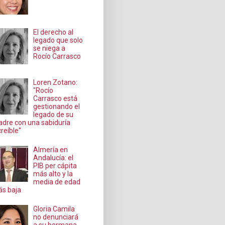
El derecho al
legado que solo
se niega a
Rocío Carrasco
Loren Zotano:
"Rocío
Carrasco está
gestionando el
legado de su
dre con una sabiduría
creíble"
Almería en
Andalucía: el
PIB per cápita
más alto y la
media de edad
s baja
Gloria Camila
no denunciará