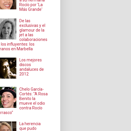
a su hermana
Rocío por 'La
Más Grande'
De las
exclusivas y el
glamour de la
jet a las
colaboraciones
 los influyentes: los
ranos en Marbella
Los mejores
discos
andaluces de
2012
Chelo García-
Cortés: "A Rosa
Benito la
mueve el odio
contra Rocío
rrasco"
La herencia
que pudo