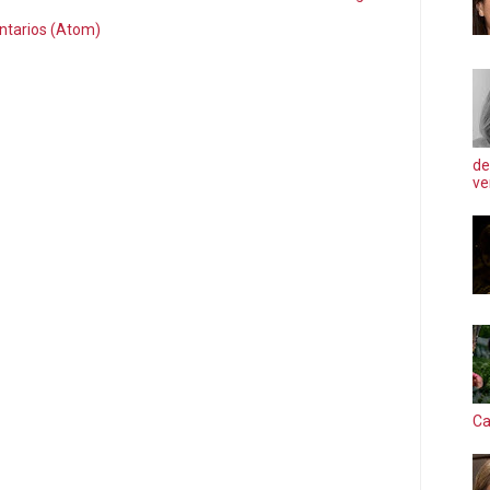
ntarios (Atom)
de
ve
Ca