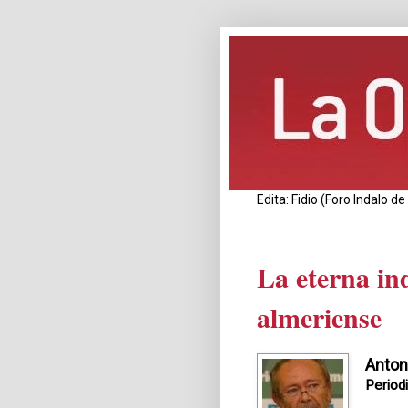
Edita: Fidio (Foro Indalo 
La eterna ind
almeriense
Anton
Period