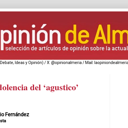
de Debate, Ideas y Opinión) / X: @opinionalmeria / Mail: laopiniondealm
olencia del ‘agustico’
io Fernández
ista