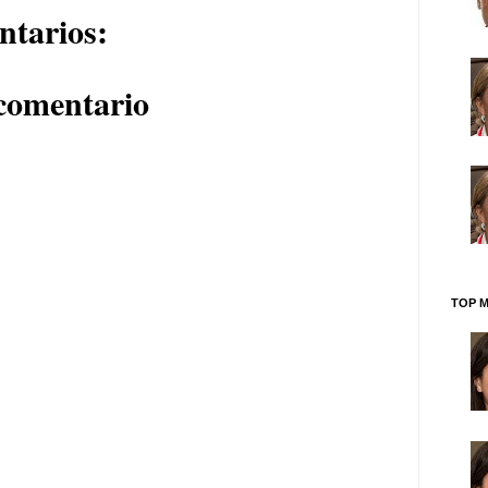
ntarios:
comentario
TOP M