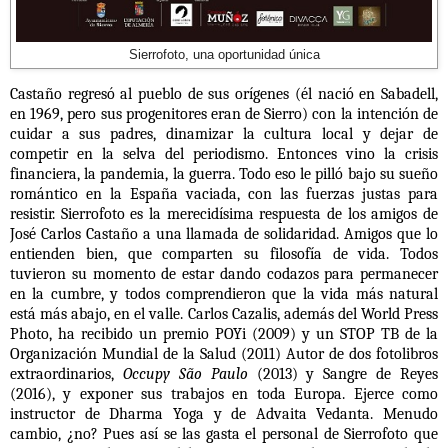
Sierrofoto, una oportunidad única
Castaño regresó al pueblo de sus orígenes (él nació en Sabadell,
en 1969, pero sus progenitores eran de Sierro) con la intención de
cuidar a sus padres, dinamizar la cultura local y dejar de
competir en la selva del periodismo. Entonces vino la crisis
financiera, la pandemia, la guerra. Todo eso le pilló bajo su sueño
romántico en la España vaciada, con las fuerzas justas para
resistir. Sierrofoto es la merecidísima respuesta de los amigos de
José Carlos Castaño a una llamada de solidaridad. Amigos que lo
entienden bien, que comparten su filosofía de vida. Todos
tuvieron su momento de estar dando codazos para permanecer
en la cumbre, y todos comprendieron que la vida más natural
está más abajo, en el valle. Carlos Cazalis, además del World Press
Photo, ha recibido un premio POYi (2009) y un STOP TB de la
Organización Mundial de la Salud (2011) Autor de dos fotolibros
extraordinarios,
Occupy São Paulo
(2013) y Sangre de Reyes
(2016), y exponer sus trabajos en toda Europa. Ejerce como
instructor de Dharma Yoga y de Advaita Vedanta. Menudo
cambio, ¿no? Pues así se las gasta el personal de Sierrofoto que