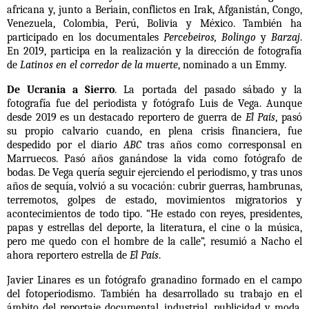
africana y, junto a Beriain, conflictos en Irak, Afganistán, Congo,
Venezuela, Colombia, Perú, Bolivia y México. También ha
participado en los documentales
Percebeiros,
Bolingo
y
Barzaj
.
En 2019, participa en la realización y la dirección de fotografía
de
Latinos en el corredor de la muerte
, nominado a un Emmy.
De Ucrania a Sierro
. La portada del pasado sábado y la
fotografía fue del periodista y fotógrafo Luis de Vega. Aunque
desde 2019 es un destacado reportero de guerra de
El País
, pasó
su propio calvario cuando, en plena crisis financiera, fue
despedido por el diario
ABC
tras años como corresponsal en
Marruecos. Pasó años ganándose la vida como fotógrafo de
bodas. De Vega quería seguir ejerciendo el periodismo, y tras unos
años de sequía, volvió a su vocación: cubrir guerras, hambrunas,
terremotos, golpes de estado, movimientos migratorios y
acontecimientos de todo tipo. “He estado con reyes, presidentes,
papas y estrellas del deporte, la literatura, el cine o la música,
pero me quedo con el hombre de la calle”, resumió a Nacho el
ahora reportero estrella de
El País
.
Javier Linares es un fotógrafo granadino formado en el campo
del fotoperiodismo. También ha desarrollado su trabajo en el
ámbito del reportaje documental, industrial, publicidad y moda.