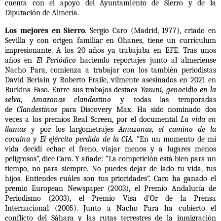
cuenta con el apoyo del Ayuntamiento de Sierro y de la
Diputación de Almería.
Los mejores en Sierro
. Sergio Caro (Madrid, 1977), criado en
Sevilla y con origen familiar en Ohanes, tiene un currículum
impresionante. A los 20 años ya trabajaba en EFE. Tras unos
años en
El Periódico
haciendo reportajes junto al almeriense
Nacho Para, comienza a trabajar con los también periodistas
David Beriain y Roberto Fraile, vilmente asesinados en 2021 en
Burkina Faso. Entre sus trabajos destaca
Yasuni, genocidio en la
selva
,
Amazonas clandestino
y todas las temporadas
de
Clandestinos
para Discovery Max. Ha sido nominado dos
veces a los premios Real Screen, por el documental
La vida en
llamas
y por los largometrajes
Amazonas, el camino de la
cocaína
y
El ejército perdido de la CIA.
“En un momento de mi
vida decidí echar el freno, viajar menos y a lugares menos
peligrosos”, dice Caro. Y añade: “La competición está bien para un
tiempo, no para siempre. No puedes dejar de lado tu vida, tus
hijos. Entiendes cuáles son tus prioridades”. Caro ha ganado el
premio European Newspaper (2003), el Premio Andalucía de
Periodismo (2003), el Premio Visa d’Or de la Prensa
Internacional (2005). Junto a Nacho Para ha cubierto el
conflicto del Sáhara y las rutas terrestres de la inmigración