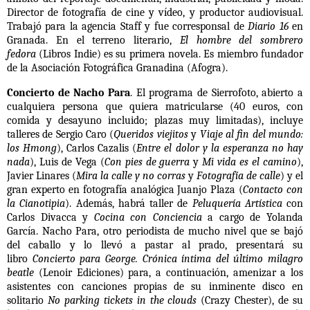
Director de fotografía de cine y vídeo, y productor audiovisual.
Trabajó para la agencia Staff y fue corresponsal de
Diario 16
en
Granada. En el terreno literario,
El hombre del sombrero
fedora
(Libros Indie) es su primera novela. Es miembro fundador
de la Asociación Fotográfica Granadina (Afogra).
Concierto de Nacho Para
. El programa de Sierrofoto, abierto a
cualquiera persona que quiera matricularse (40 euros, con
comida y desayuno incluido; plazas muy limitadas), incluye
talleres de Sergio Caro (
Queridos viejitos
y
Viaje al fin del mundo:
los Hmong
), Carlos Cazalis (
Entre el dolor y la esperanza no hay
nada
), Luis de Vega (
Con pies de guerra
y
Mi vida es el camino
),
Javier Linares (
Mira la calle y no corras
y
Fotografía de calle
) y el
gran experto en fotografía analógica Juanjo Plaza (
Contacto con
la Cianotipia
). Además, habrá taller de
Peluquería Artística
con
Carlos Divacca y
Cocina con Conciencia
a cargo de Yolanda
García. Nacho Para, otro periodista de mucho nivel que se bajó
del caballo y lo llevó a pastar al prado, presentará su
libro
Concierto para George. Crónica íntima del último milagro
beatle
(Lenoir Ediciones) para, a continuación, amenizar a los
asistentes con canciones propias de su inminente disco en
solitario
No parking tickets in the clouds
(Crazy Chester), de su