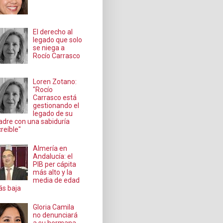
El derecho al
legado que solo
se niega a
Rocío Carrasco
Loren Zotano:
"Rocío
Carrasco está
gestionando el
legado de su
dre con una sabiduría
creíble"
Almería en
Andalucía: el
PIB per cápita
más alto y la
media de edad
s baja
Gloria Camila
no denunciará