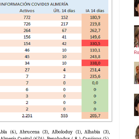
Ro
bla (6), Abrucena (3), Alboloduy (1), Alhabia (3),
Almería Capital (674), Benahadux ( 8 ), Canjáyar (5),