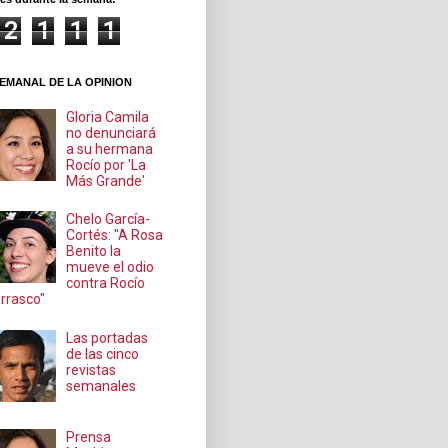
2
1
1
1
EMANAL DE LA OPINION
Gloria Camila
no denunciará
a su hermana
Rocío por 'La
Más Grande'
Chelo García-
Cortés: "A Rosa
Benito la
mueve el odio
contra Rocío
rrasco"
Las portadas
de las cinco
revistas
semanales
Prensa