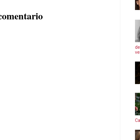
comentario
de
ve
Ca