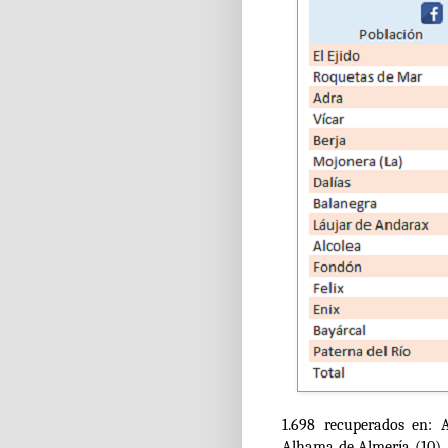
1.698 recuperados en: A
Alhama de Almería (10), 