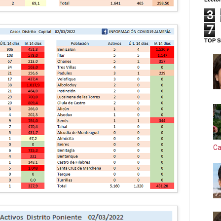
3
7
TOP S
Ca