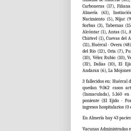
Carboneras (17), Fiñana
Almería (61), Instinci
Nacimiento (5), Níjar (9
Sorbas (3), Tabernas (15
Alcóntar (1), Antas (5),
Chirivel (1), Cuevas del 
(11), Huércal - Overa (48
del Río (12), Oria (7), Pu
(10), Vélez Rubio (10), V
(32), Dalías (10), El Ej
Andarax (6), La Mojonera
3 fallecidos en: Huércal d
quedan 9.062 casos act
(Inmaculada), 5.160 en 
poniente (El Ejido - Po
ingresos hospitalarios (0 
En Almería hay 43 pacient
Vacunas Administradas e