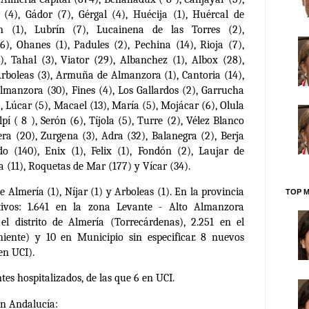
 (4), Gádor (7), Gérgal (4), Huécija (1), Huércal de
ón (1), Lubrín (7), Lucainena de las Torres (2),
6), Ohanes (1), Padules (2), Pechina (14), Rioja (7),
), Tahal (3), Viator (29), Albanchez (1), Albox (28),
 Arboleas (3), Armuña de Almanzora (1), Cantoria (14),
Almanzora (30), Fines (4), Los Gallardos (2), Garrucha
), Lúcar (5), Macael (13), María (5), Mojácar (6), Olula
lpí ( 8 ), Serón (6), Tíjola (5), Turre (2), Vélez Blanco
era (20), Zurgena (3), Adra (32), Balanegra (2), Berja
ido (140), Enix (1), Felix (1), Fondón (2), Laujar de
 (11), Roquetas de Mar (177) y Vícar (34).
e Almería (1), Níjar (1) y Arboleas (1).
En la provincia
TOP M
ivos: 1.641 en la zona Levante - Alto Almanzora
el distrito de Almería (Torrecárdenas), 2.251 en el
niente) y 10 en Municipio sin especificar.
8 nuevos
en UCI).
es hospitalizados, de las que 6 en UCI.
n Andalucía: