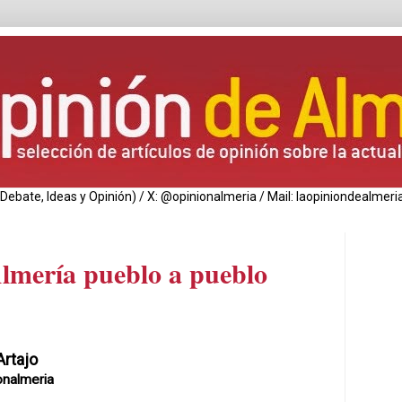
de Debate, Ideas y Opinión) / X: @opinionalmeria / Mail: laopiniondealm
Almería pueblo a pueblo
Artajo
onalmeria