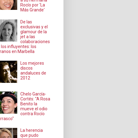
a su hermana
Rocío por 'La
Más Grande'
De las
exclusivas y el
glamour de la
jet a las
colaboraciones
 los influyentes: los
ranos en Marbella
Los mejores
discos
andaluces de
2012
Chelo García-
Cortés: "A Rosa
Benito la
mueve el odio
contra Rocío
rrasco"
La herencia
que pudo