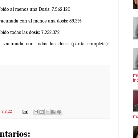
bido al menos una Dosis: 7.562.120
 vacunada con al menos una dosis: 89,3%
ido todas las dosis: 7.232.372
n vacunada con todas las dosis (pauta completa):
ma
in
o
3.3.22
má
ntarios: