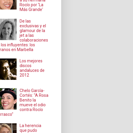
a su hermana
Rocío por 'La
Más Grande'
De las
exclusivas y el
glamour de la
jet a las
colaboraciones
 los influyentes: los
ranos en Marbella
Los mejores
discos
andaluces de
2012
Chelo García-
Cortés: "A Rosa
Benito la
mueve el odio
contra Rocío
rrasco"
La herencia
que pudo