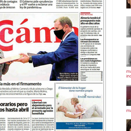
ma
in
má