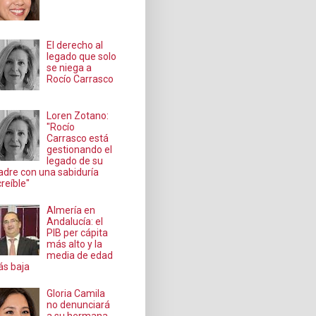
El derecho al
legado que solo
se niega a
Rocío Carrasco
Loren Zotano:
"Rocío
Carrasco está
gestionando el
legado de su
dre con una sabiduría
creíble"
Almería en
Andalucía: el
PIB per cápita
más alto y la
media de edad
s baja
Gloria Camila
no denunciará