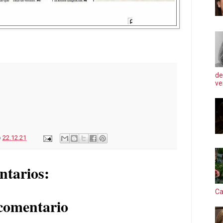
de
ve
o
22.12.21
ntarios:
Ca
comentario