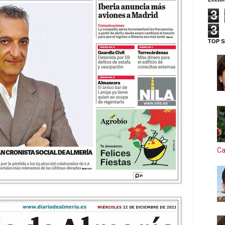
3
3
TOP S
Ca