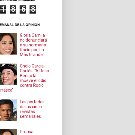
1
8
6
8
EMANAL DE LA OPINION
Gloria Camila
no denunciará
a su hermana
Rocío por 'La
Más Grande'
Chelo García-
Cortés: "A Rosa
Benito la
mueve el odio
contra Rocío
rrasco"
Las portadas
de las cinco
revistas
semanales
Prensa