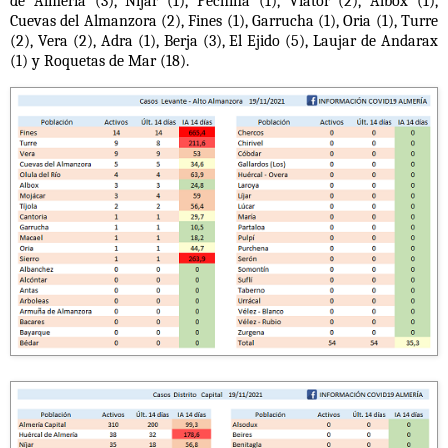
de Almería (3), Níjar (1), Pechina (1), Viator (2), Albox (1),
Cuevas del Almanzora (2), Fines (1), Garrucha (1), Oria (1), Turre
(2), Vera (2), Adra (1), Berja (3), El Ejido (5), Laujar de Andarax
(1) y Roquetas de Mar (18).