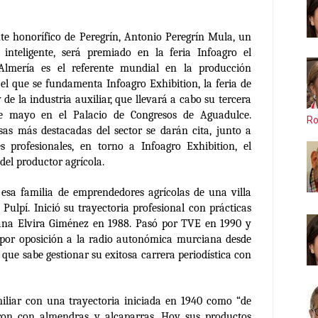
nte honorífico de Peregrín, Antonio Peregrín Mula, un
inteligente, será premiado en la feria Infoagro el
lmería es el referente mundial en la producción
 el que se fundamenta
Infoagro Exhibition, la feria de
 de la industria auxiliar, que llevará a cabo su tercera
e mayo en el Palacio de Congresos de Aguadulce.
Ro
sas más destacadas del sector se darán cita, junto a
s profesionales, en torno a Infoagro Exhibition, el
 del productor agrícola.
 esa familia de emprendedores agrícolas de una villa
Pulpí. Inició su trayectoria profesional con prácticas
sana Elvira Giménez en 1988. Pasó por TVE en 1990 y
 por oposición a la radio autonómica murciana desde
 que sabe gestionar su exitosa carrera periodística con
iliar con una trayectoria iniciada en 1940 como “de
on con almendras y alcaparras. Hoy sus productos