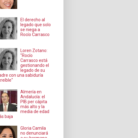
El derecho al
legado que solo
se niega a
Rocío Carrasco
Loren Zotano:
"Rocío
Carrasco está
gestionando el
legado de su
dre con una sabiduría
creíble"
Almería en
Andalucía: el
PIB per cápita
más alto y la
media de edad
s baja
Gloria Camila
no denunciará