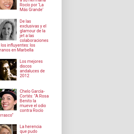
a su hermana
Rocío por 'La
Más Grande'
De las
exclusivas y el
glamour de la
jet a las
colaboraciones
 los influyentes: los
ranos en Marbella
Los mejores
discos
andaluces de
2012
Chelo García-
Cortés: "A Rosa
Benito la
mueve el odio
contra Rocío
rrasco"
La herencia
que pudo