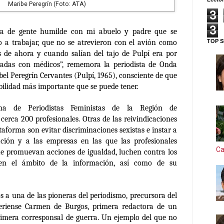
Maribe Peregrín (Foto: ATA)
3
3
a de gente humilde con mi abuelo y padre que se
TOP S
lo a trabajar, que no se atrevieron con el avión como
s de ahora y cuando salían del tajo de Pulpí era por
nadas con médicos”, rememora la periodista de Onda
el Peregrín Cervantes (Pulpí, 1965), consciente de que
bilidad más importante que se puede tener.
rma de Periodistas Feministas de la Región de
cerca 200 profesionales. Otras de las reivindicaciones
taforma son evitar discriminaciones sexistas e instar a
ción y a las empresas en las que las profesionales
Ca
ue promuevan acciones de igualdad, luchen contra los
 en el ámbito de la información, así como de su
 a una de las pioneras del periodismo, precursora del
riense Carmen de Burgos, primera redactora de un
rimera corresponsal de guerra. Un ejemplo del que no