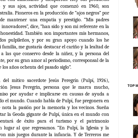
 y sus ajos, actividad que comenzó en 1960, son
ralia. Pioneros en la producción de “ajos negros” por
 de mantener una empatia y prestigio. “Mis padres
 innovadores”, dice, “han sido y son mi referente en la
y honestidad. También son importantes mis hermanos,
odos pulpileños, y por su gran apoyo cuando los he
familia, me gustaría destacar el cariño y la lealtad de
 a las que conservo desde la niñez, y la persona del
e, por su gran amor al periodismo, corresponsal de la
 los años ochenta del pasado siglo”.
a del mítico sacerdote Jesús Peregrín (Pulpí, 1926),
TOP M
ción Jesus Peregrin, persona que le marca mucho,
miso por ayudar e implicarse en causas de ayuda a
do el mundo. Cuando habla de Pulpí, fue pregonera en
e nota la pasión por la memoria y los vecinos. Sueña
itar la Geoda gigante de Pulpí, única en el mundo con
sentará de éxito para el turismo y el patrimonio
n lugar al que regresamos. “En Pulpí, la Iglesia y la
eron mis juegos durante la infancia. Y de Terreros me