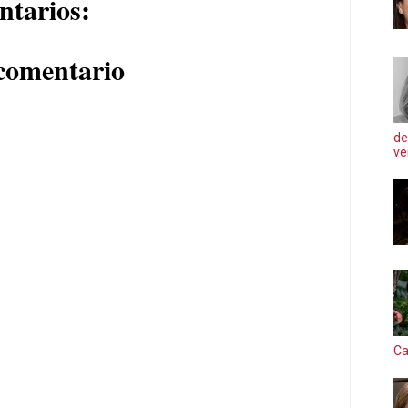
ntarios:
comentario
de
ve
Ca