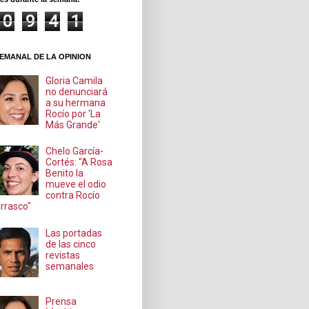
0
9
4
1
EMANAL DE LA OPINION
Gloria Camila
no denunciará
a su hermana
Rocío por 'La
Más Grande'
Chelo García-
Cortés: "A Rosa
Benito la
mueve el odio
contra Rocío
rrasco"
Las portadas
de las cinco
revistas
semanales
Prensa