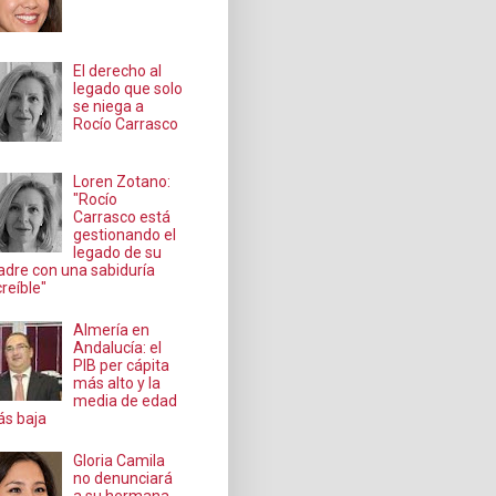
El derecho al
legado que solo
se niega a
Rocío Carrasco
Loren Zotano:
"Rocío
Carrasco está
gestionando el
legado de su
dre con una sabiduría
creíble"
Almería en
Andalucía: el
PIB per cápita
más alto y la
media de edad
s baja
Gloria Camila
no denunciará