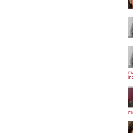
ma
in
má