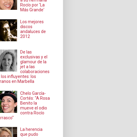
a su hermana
Rocío por 'La
Más Grande'
Los mejores
discos
andaluces de
2012
De las
exclusivas y el
glamour de la
jet a las
colaboraciones
 los influyentes: los
ranos en Marbella
Chelo García-
Cortés: "A Rosa
Benito la
mueve el odio
contra Rocío
rrasco"
La herencia
que pudo