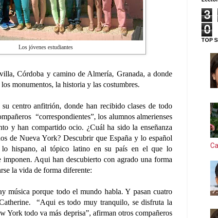
3
0
TOP S
Los jóvenes estudiantes
Sevilla, Córdoba y camino de Almería, Granada, a donde
 los monumentos, la historia y las costumbres.
su centro anfitrión, donde han recibido clases de todo
compañeros “correspondientes”, los alumnos almerienses
nto y han compartido ocio.
¿Cuál ha sido la enseñanza
mnos de Nueva York? Descubrir que España y lo español
Ca
a lo hispano, al tópico latino en su país en el que lo
e imponen. Aqui han descubierto con agrado una forma
rse la vida de forma diferente:
hay música porque todo el mundo habla. Y pasan cuatro
Catherine. “Aqui es todo muy tranquilo, se disfruta la
ew York todo va más deprisa”, afirman otros compañeros