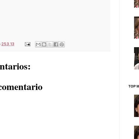
o
25.3.13
ntarios:
comentario
TOP M