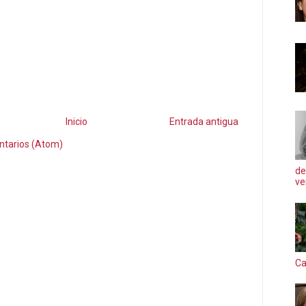
Inicio
Entrada antigua
ntarios (Atom)
de
ve
Ca