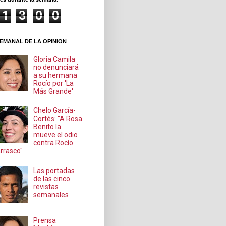
1
3
0
0
EMANAL DE LA OPINION
Gloria Camila
no denunciará
a su hermana
Rocío por 'La
Más Grande'
Chelo García-
Cortés: "A Rosa
Benito la
mueve el odio
contra Rocío
rrasco"
Las portadas
de las cinco
revistas
semanales
Prensa