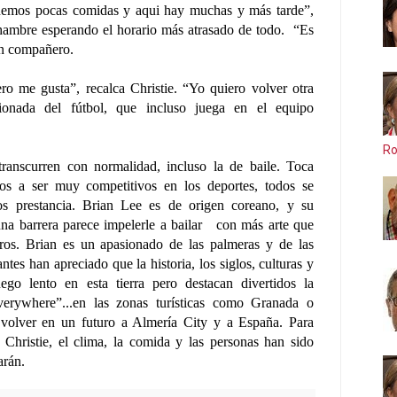
enemos pocas comidas y aqui hay muchas y más tarde”,
 hambre esperando el horario más atrasado de todo. “Es
 un compañero.
ro me gusta”, recalca Christie. “Yo quiero volver otra
sionada del fútbol, que incluso juega en el equipo
Ro
ranscurren con normalidad, incluso la de baile. Toca
dos a ser muy competitivos en los deportes, todos se
s prestancia. Brian Lee es de origen coreano, y su
una barrera parece impelerle a bailar con más arte que
os. Brian es un apasionado de las palmeras y de las
ntes han apreciado que la historia, los siglos, culturas y
ego lento en esta tierra pero destacan divertidos la
everywhere”...en las zonas turísticas como Granada o
 volver en un futuro a Almería City y a España. Para
 Christie, el clima, la comida y las personas han sido
darán.