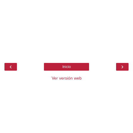
‹
›
Inicio
Ver versión web