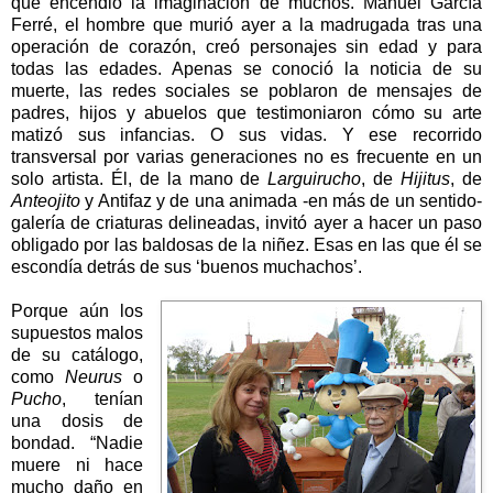
que encendió la imaginación de muchos. Manuel García
Ferré, el hombre que murió ayer a la madrugada tras una
operación de corazón, creó personajes sin edad y para
todas las edades. Apenas se conoció la noticia de su
muerte, las redes sociales se poblaron de mensajes de
padres, hijos y abuelos que testimoniaron cómo su arte
matizó sus infancias. O sus vidas. Y ese recorrido
transversal por varias generaciones no es frecuente en un
solo artista. Él, de la mano de
Larguirucho
, de
Hijitus
, de
Anteojito
y Antifaz y de una animada -en más de un sentido-
galería de criaturas delineadas, invitó ayer a hacer un paso
obligado por las baldosas de la niñez. Esas en las que él se
escondía detrás de sus ‘buenos muchachos’.
Porque aún los
supuestos malos
de su catálogo,
como
Neurus
o
Pucho
, tenían
una dosis de
bondad. “Nadie
muere ni hace
mucho daño en