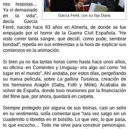
mis historias…
Ya vi demasiado
en la vida”,
García Ferré, con su hija Diana
decía García
Ferré, nacido hace 83 años en Almería, de donde se fue
empujado por el horror de
la Guerra Civil
Española. “He
visto correr tanta sangre, que decidí, como pude, sembrar
bondad”, repetía en sus entrevistas a la hora de explicar sus
comienzos en la animación.
Si bien ya no iba tantas horas como hasta hace unos años,
su oficina -en Corrientes y Uruguay- era algo así como “mi
lugar en el mundo”. Ahí andaba, por estos días, pergeñando
su nueva película, sobre
La gallina Turuleca
, creación de
los hermanos Aragón (Gaby, Fofó y Miliki). Acababa de
volver de España, donde tuvo reuniones por la financiación
del filme que, por ahora, quedará en carpeta.
Siempre protegido por alguna de sus boinas, casi un sello
en su vestimenta, solía comentar que “rara vez salgo sin un
cuadernito o libretita en el bolsillo. Lo que veo, lo que pasa,
lo que escucho… Todo me sirve para construir personajes.