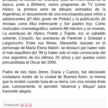
época, junto a
Billiken
), varios programas de TV (como
Hijitus
, la primera serie de dibujos animados de
la
Argentina
), el lanzamiento de una enciclopedia para niños y
adolescentes (
El libro gordo de Petete
) y la publicación de
revistas como
Muy interesante
y
Ser padres hoy
. Como
realizador cinematográfico, estrenó
Mil intentos y un invento
,
La aventuras de Hijitus
,
Petete y Trapito
,
Ico, el caballito
valiente
,
Corazón, las aventuras de Pantriste
y
Soledad y
Larguirucho
. Entre sus filmes,
Manuelita
-basado en el
personaje de María Elena Walsh- se destacó por haber sido
el más taquillero del ‘99 (y haber sido el más convocante del
cine argentino de los últimos 20 años) y por quedar como
precandidata al Oscar del 2000.
Padre de tres hijos (Irene, Diana y Carlos), fue declarado
ciudadano ilustre de la ciudad de Buenos Aires, la misma
que lo recibió cuando huía de su tierra, con esa mirada triste
que, curiosamente, le permitió “observar y dibujar” para
transmitir alegría.
Publicado
31.3.13