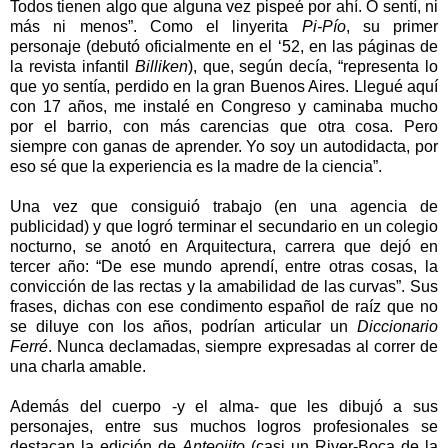
Todos tienen algo que alguna vez pispeé por ahí. O sentí, ni
más ni menos”. Como el linyerita
Pi-Pío
, su primer
personaje (debutó oficialmente en el ‘52, en las páginas de
la revista infantil
Billiken
), que, según decía, “representa lo
que yo sentía, perdido en la gran Buenos Aires. Llegué aquí
con 17 años, me instalé en Congreso y caminaba mucho
por el barrio, con más carencias que otra cosa. Pero
siempre con ganas de aprender. Yo soy un autodidacta, por
eso sé que la experiencia es la madre de la ciencia”.
Una vez que consiguió trabajo (en una agencia de
publicidad) y que logró terminar el secundario en un colegio
nocturno, se anotó en Arquitectura, carrera que dejó en
tercer año: “De ese mundo aprendí, entre otras cosas, la
convicción de las rectas y la amabilidad de las curvas”. Sus
frases, dichas con ese condimento español de raíz que no
se diluye con los años, podrían articular un
Diccionario
Ferré
. Nunca declamadas, siempre expresadas al correr de
una charla amable.
Además del cuerpo -y el alma- que les dibujó a sus
personajes, entre sus muchos logros profesionales se
destacan la edición de
Anteojito
(casi un River-Boca de la