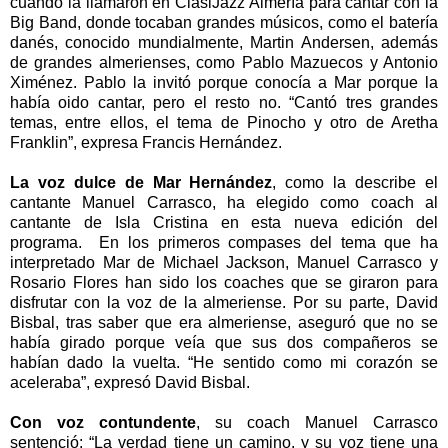
cuando la llamaron en ClasiJazz Almería para cantar con
la
Big Band
, donde tocaban grandes músicos, como el batería
danés, conocido mundialmente, Martin Andersen, además
de grandes almerienses, como Pablo Mazuecos y Antonio
Ximénez. Pablo la invitó porque conocía a Mar porque la
había oido cantar, pero el resto no. “Cantó tres grandes
temas, entre ellos, el tema de Pinocho y otro de Aretha
Franklin”, expresa Francis Hernández.
La voz dulce de Mar Hernández
, como la describe el
cantante Manuel Carrasco, ha elegido como coach al
cantante de Isla Cristina en esta nueva edición del
programa. En los primeros compases del tema que ha
interpretado Mar de Michael Jackson, Manuel Carrasco y
Rosario Flores han sido los coaches que se giraron para
disfrutar con la voz de la almeriense. Por su parte, David
Bisbal, tras saber que era almeriense, aseguró que no se
había girado porque veía que sus dos compañeros se
habían dado la vuelta. “He sentido como mi corazón se
aceleraba”, expresó David Bisbal.
Con voz contundente
, su coach Manuel Carrasco
sentenció: “La verdad tiene un camino, y su voz tiene una