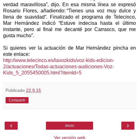
verdad maravillosa”, dijo. En esa misma línea se expresó
Rosario Flores, añadiendo:
“Tienes una voz muy dulce y
llena de suavidad”. Finalizado el programa de Telecinco,
Mar Hernández indicó “Estuve indecisa hasta el último
instante, pero al final me decanté por Carrasco, que me
gusta mucho”.
Si quieres ver la actuación de Mar Hernández pincha en
este enlace:
http://www.telecinco.es/lavozkids/voz-kids-edicion-
2/actuaciones/Todas-actuaciones-audiciones-Voz-
Kids_5_2055450005.html?itemId=5
Publicado
22.9.15
Compartir
‹
›
Inicio
Ver versión web