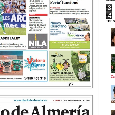
3
4
TOP S
Ca