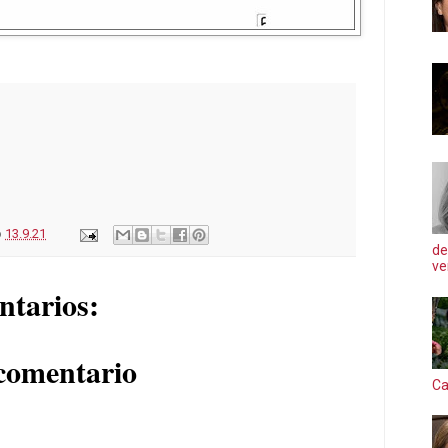
o
13.9.21
de
ve
ntarios:
comentario
Ca