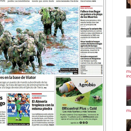
ma
in
má