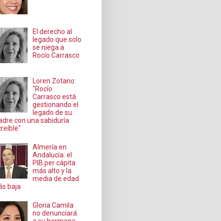
El derecho al
legado que solo
se niega a
Rocío Carrasco
Loren Zotano:
"Rocío
Carrasco está
gestionando el
legado de su
dre con una sabiduría
creíble"
Almería en
Andalucía: el
PIB per cápita
más alto y la
media de edad
s baja
Gloria Camila
no denunciará