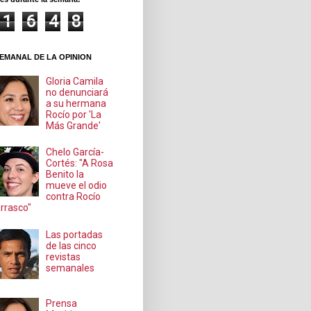
1
6
4
8
EMANAL DE LA OPINION
Gloria Camila
no denunciará
a su hermana
Rocío por 'La
Más Grande'
Chelo García-
Cortés: "A Rosa
Benito la
mueve el odio
contra Rocío
rrasco"
Las portadas
de las cinco
revistas
semanales
Prensa