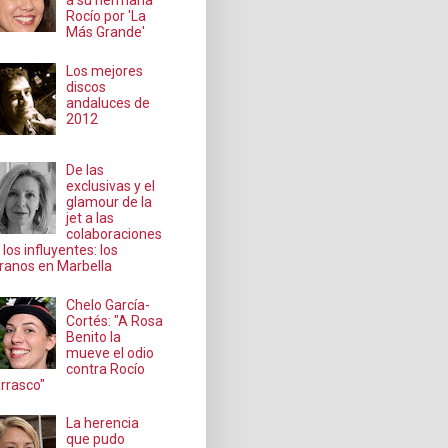
a su hermana
Rocío por 'La
Más Grande'
Los mejores
discos
andaluces de
2012
De las
exclusivas y el
glamour de la
jet a las
colaboraciones
 los influyentes: los
ranos en Marbella
Chelo García-
Cortés: "A Rosa
Benito la
mueve el odio
contra Rocío
rrasco"
La herencia
que pudo