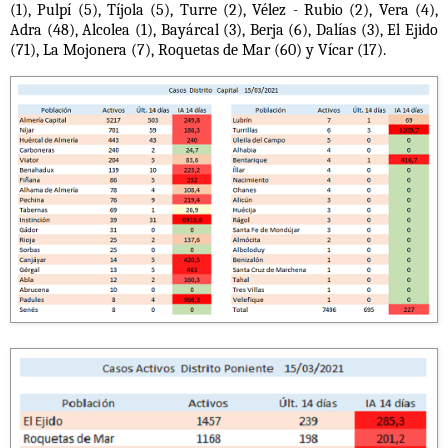
(1), Pulpí (5), Tíjola (5), Turre (2), Vélez - Rubio (2), Vera (4),
Adra (48), Alcolea (1), Bayárcal (3), Berja (6), Dalías (3), El Ejido
(71), La Mojonera (7), Roquetas de Mar (60) y Vícar (17).