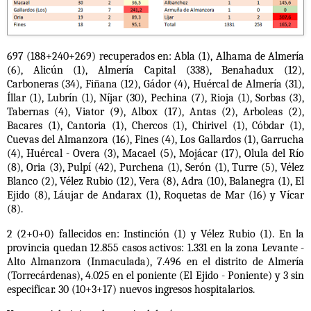
697 (188+240+269) recuperados en: Abla (1), Alhama de Almería
(6), Alicún (1), Almería Capital (338), Benahadux (12),
Carboneras (34), Fiñana (12), Gádor (4), Huércal de Almería (31),
Íllar (1), Lubrín (1), Níjar (30), Pechina (7), Rioja (1), Sorbas (3),
Tabernas (4), Viator (9), Albox (17), Antas (2), Arboleas (2),
Bacares (1), Cantoria (1), Chercos (1), Chirivel (1), Cóbdar (1),
Cuevas del Almanzora (16), Fines (4), Los Gallardos (1), Garrucha
(4), Huércal - Overa (3), Macael (5), Mojácar (17), Olula del Río
(8), Oria (3), Pulpí (42), Purchena (1), Serón (1), Turre (5), Vélez
Blanco (2), Vélez Rubio (12), Vera (8), Adra (10), Balanegra (1), El
Ejido (8), Láujar de Andarax (1), Roquetas de Mar (16) y Vícar
(8).
2 (2+0+0) fallecidos en: Instinción (1) y Vélez Rubio (1).
En la
provincia quedan 12.855 casos activos: 1.331 en la zona Levante -
Alto Almanzora (Inmaculada), 7.496 en el distrito de Almería
(Torrecárdenas), 4.025 en el poniente (El Ejido - Poniente) y 3 sin
especificar.
30 (10+3+17) nuevos ingresos hospitalarios.