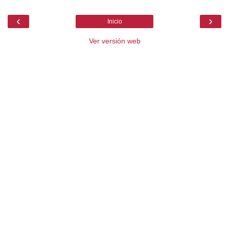
‹
›
Inicio
Ver versión web