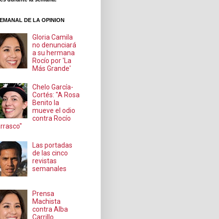
EMANAL DE LA OPINION
Gloria Camila
no denunciará
a su hermana
Rocío por 'La
Más Grande'
Chelo García-
Cortés: "A Rosa
Benito la
mueve el odio
contra Rocío
rrasco"
Las portadas
de las cinco
revistas
semanales
Prensa
Machista
contra Alba
Carrillo