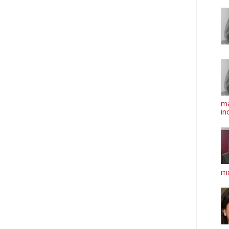
ma
in
má