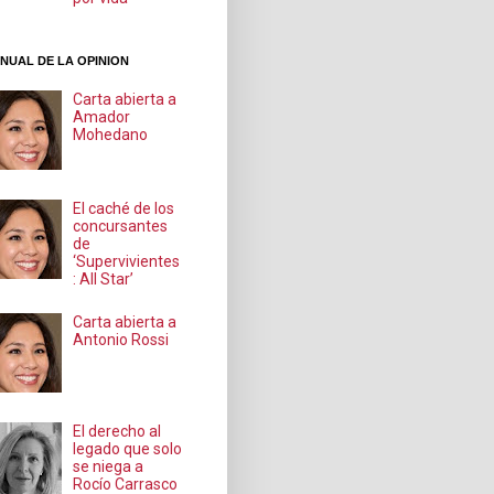
NUAL DE LA OPINION
Carta abierta a
Amador
Mohedano
El caché de los
concursantes
de
‘Supervivientes
: All Star’
Carta abierta a
Antonio Rossi
El derecho al
legado que solo
se niega a
Rocío Carrasco