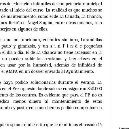
tros de educación infantiles de competencia municipal
tado al inicio del curso. La realidad es que muchos se
s de mantenimiento, como el de La Cañada, La Chanca,
, Inés Relaño o Ángel Suquía, entre otros muchos, a lo
serjes en algunos de ellos.
eos que no funcionan, enchufes sin tapa, barandillas
el patio y gimnasio, y un s i n f í n d e pequeños
el día a día. El de La Chanca no tiene ascensor, en la
a no pueden subir las persianas y hay clases en el
den usar por la humedad, además de infinidad de
or el AMPA en un dossier enviado al Ayuntamiento.
 haya podido solucionarlas durante el verano. La
 en el Presupuesto donde solo se consignaron 350.000
nto de los centros. Es evidente que para el PP no es
dedica menos dinero al mantenimiento de estas
tobombo y postureo, como hemos podido comprobar en
e respondan al escrito que le remitimos el pasado 14
Lector