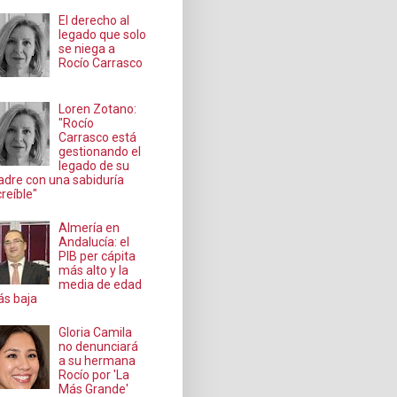
El derecho al
legado que solo
se niega a
Rocío Carrasco
Loren Zotano:
"Rocío
Carrasco está
gestionando el
legado de su
dre con una sabiduría
creíble"
Almería en
Andalucía: el
PIB per cápita
más alto y la
media de edad
s baja
Gloria Camila
no denunciará
a su hermana
Rocío por 'La
Más Grande'