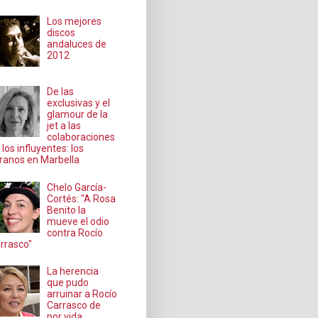
Los mejores
discos
andaluces de
2012
De las
exclusivas y el
glamour de la
jet a las
colaboraciones
 los influyentes: los
ranos en Marbella
Chelo García-
Cortés: "A Rosa
Benito la
mueve el odio
contra Rocío
rrasco"
La herencia
que pudo
arruinar a Rocío
Carrasco de
por vida