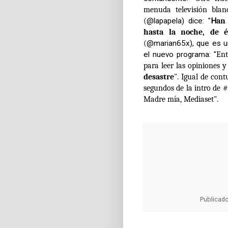
menuda televisión bl
(
@lapapela) dice: "
H
an
hasta
la
noche
, de é
(
@marian65x
), que es 
el nuevo programa: "
Ent
para leer las opiniones y
desastre
". Igual de con
segundos de la intro de
#
Madre mía, Mediaset".
Publicad