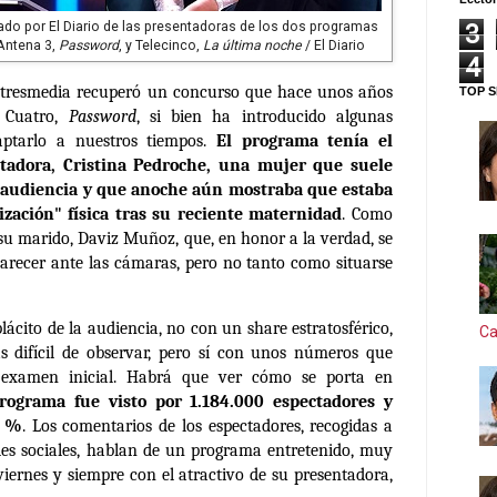
3
ado por El Diario de las presentadoras de los dos programas
Antena 3,
Password
, y Telecinco,
La última noche
/ El Diario
4
Atresmedia recuperó un concurso que hace unos años
TOP S
n Cuatro,
Password
, si bien ha introducido algunas
aptarlo a nuestros tiempos.
El programa tenía el
ntadora, Cristina Pedroche, una mujer que suele
a audiencia y que anoche aún mostraba que estaba
zación" física tras su reciente maternidad
. Como
su marido, Daviz Muñoz, que, en honor a la verdad, se
arecer ante las cámaras, pero no tanto como situarse
plácito de la audiencia, no con un share estratosférico,
Ca
 difícil de observar, pero sí con unos números que
 examen inicial. Habrá que ver cómo se porta en
rograma fue visto por 1.184.000 espectadores y
7 %
. Los comentarios de los espectadores, recogidas a
edes sociales, hablan de un programa entretenido, muy
iernes y siempre con el atractivo de su presentadora,