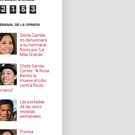
2
1
5
3
EMANAL DE LA OPINION
Gloria Camila
no denunciará
a su hermana
Rocío por 'La
Más Grande'
Chelo García-
Cortés: "A Rosa
Benito la
mueve el odio
contra Rocío
rrasco"
Las portadas
de las cinco
revistas
semanales
Prensa