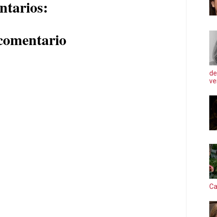
ntarios:
comentario
de
ve
Ca