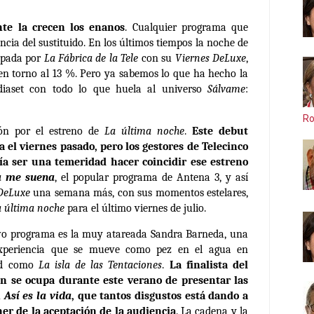
te la crecen los enanos
. Cualquier programa que
cia del sustituido. En los últimos tiempos la noche de
cupada por
La Fábrica de la Tele
con su
Viernes DeLuxe
,
en torno al 13 %. Pero ya sabemos lo que ha hecho la
diaset con todo lo que huela al universo
Sálvame
:
Ro
ón por el estreno de
La última noche
.
Este debut
 el viernes pasado, pero los gestores de Telecinco
a ser una temeridad hacer coincidir ese estreno
a me suena
, el popular programa de Antena 3, y así
DeLuxe
una semana más, con sus momentos estelares,
a última noche
para el último viernes de julio.
vo programa es la muy atareada Sandra Barneda, una
experiencia que se mueve como pez en el agua en
dad como
La isla de las Tentaciones
.
La finalista del
n se ocupa durante este verano de presentar las
n
Así es la vida
, que tantos disgustos está dando a
er de la aceptación de la audiencia
. La cadena y la