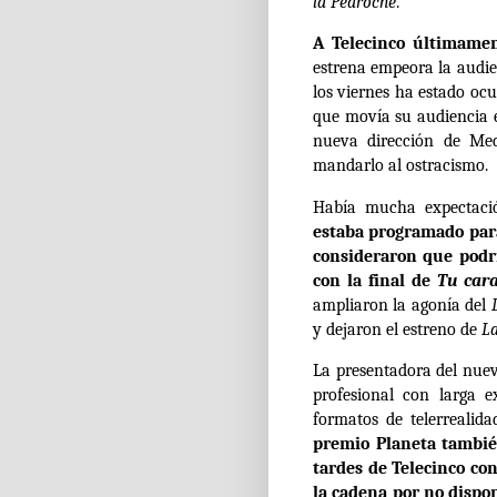
la Pedroche
.
A Telecinco últimamen
estrena empeora la audien
los viernes ha estado o
que movía su audiencia 
nueva dirección de Me
mandarlo al ostracismo.
Había mucha expectaci
estaba programado para
consideraron que podrí
con la final de
Tu car
ampliaron la agonía del
y dejaron el estreno de
L
La presentadora del nue
profesional con larga 
formatos de telerreali
premio Planeta tambié
tardes de Telecinco co
la cadena por no dispon