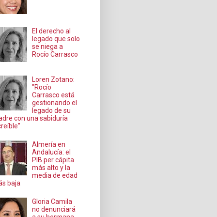
El derecho al
legado que solo
se niega a
Rocío Carrasco
Loren Zotano:
"Rocío
Carrasco está
gestionando el
legado de su
dre con una sabiduría
creíble"
Almería en
Andalucía: el
PIB per cápita
más alto y la
media de edad
s baja
Gloria Camila
no denunciará