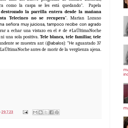
anca como
la
caspa se les está quedando". Papela
 destrozado
la
parrilla entera desde
la
mañana
sta Telecinco no se recupera
". Marian Lozano
una señora muy juiciosa, tampoco recibe con agrado
rar a echar una vistazo en el # de
#LaÚltimaNoche
 ni una sola positiva.
Tele blanca, tele familiar, tele
tundente se muestra ant (
@abalos
): "H
e aguantado 37
LaÚltimaNoche
antes de morir de la vergüenza ajena.
ma
in
má
o
29.7.23