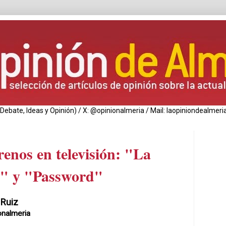
de Debate, Ideas y Opinión) / X: @opinionalmeria / Mail: laopiniondealm
renos en televisión: "La
e" y "Password"
 Ruiz
onalmeria