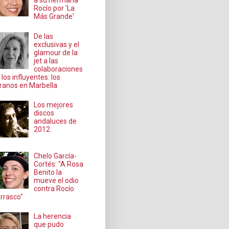
a su hermana
Rocío por 'La
Más Grande'
De las
exclusivas y el
glamour de la
jet a las
colaboraciones
 los influyentes: los
ranos en Marbella
Los mejores
discos
andaluces de
2012
Chelo García-
Cortés: "A Rosa
Benito la
mueve el odio
contra Rocío
rrasco"
La herencia
que pudo