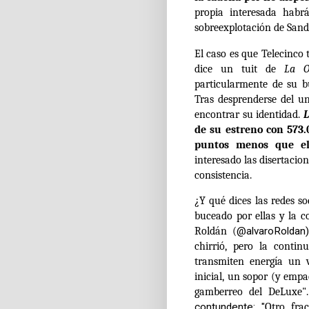
propia interesada habr
sobreexplotación de Sand
El caso es que Telecinco
dice un tuit de
La O
particularmente de su bu
Tras desprenderse del u
encontrar su identidad.
L
de su estreno con 573.
puntos menos que e
interesado las disertacio
consistencia.
¿Y qué dices las redes s
buceado por ellas y la c
Roldán (
@alvaroRoldan
chirrió, pero
la
continu
transmiten energía un 
inicial, un sopor (y emp
gamberreo del DeLuxe".
contundente: "
Otro fra