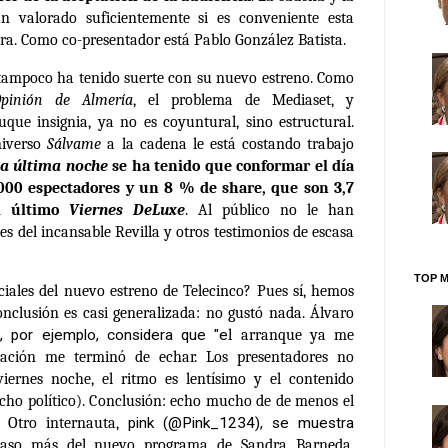
án valorado suficientemente si es conveniente esta
ra. Como co-presentador está Pablo González Batista.
 tampoco ha tenido suerte con su nuevo estreno. Como
pinión de Almería
, el problema de Mediaset, y
que insignia, ya no es coyuntural, sino estructural.
niverso
Sálvame
a la cadena le está costando trabajo
a última noche
se ha tenido que conformar el día
000 espectadores y un 8 % de share, que son 3,7
l último
Viernes DeLuxe
. Al público no le han
nes del incansable Revilla y otros testimonios de escasa
TOP M
ociales del nuevo estreno de Telecinco? Pues sí, hemos
onclusión es casi generalizada: no gustó nada. Álvaro
), por ejemplo, considera que "e
l arranque ya me
ación me terminó de echar. Los presentadores no
viernes
noche
, el ritmo es lentísimo y el contenido
acho político). Conclusión: echo mucho de de menos el
 Otro internauta,
pink (
@Pink_1234), se muestra
caso más del nuevo programa de Sandra Barneda,