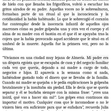
de hielo con que llenaba los frigoríficos, volvió a escuchar los
gritos airados de su padre.
Aquellas voces no le sobresaltaron,
formaban parte de un ritual al que la inconciencia y la
cotidianidad la había habituado
. Lo que le sobrecogió el corazón
fue contemplar desde la inocencia infantil de aquellos ojos
marrones cómo su padre golpeaba una y otra vez el cuerpo y el
alma de su madre con el bastón en el que él se apoyaba tras la
cojera que la había provocado aquel accidente que le situó en el
umbral de la muerte. Aquella fue la primera vez, pero no la
última.
“Vivíamos en una ciudad muy lejana de Almería.
Mi padre era
un déspota egoísta que se escapaba de casa y del negocio familiar
cada vez que quería
, dejando a mi madre a cargo de todo,
negocios e hijos. El aparecía a la semana como si nada,
habiéndose gastado todo el dinero que se llevaba de la familia.
Cuando mi madre se quejaba o le pedía explicaciones la golpeaba
brutalmente y la insultaba sin piedad. Ella le decía que se quería
separar y él se burlaba siempre con la misma frase: “¡eres una
inútil, qué vas a hacer sin mí!”. Los golpes eran continuos sin
importar el motivo. Cualquier cosa que le incomodase o no le
viniera bien era suficiente para que se enfadara”, recuerda Julia