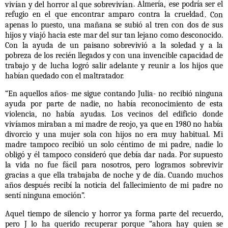
vivían y del horror al que sobrevivían
. Almería,
ese podría ser el
refugio en el que encontrar amparo contra la crueldad
. Con
apenas lo puesto, una mañana se subió al tren con dos de sus
hijos y viajó hacia este mar del sur tan lejano como desconocido.
Con la ayuda de un paisano sobrevivió a la soledad y a la
pobreza de los recién llegados y con una invencible capacidad de
trabajo y de lucha logró salir adelante y reunir a los hijos que
habían quedado con el maltratador.
“En aquellos años- me sigue contando Julia- no recibió ninguna
ayuda por parte de nadie, no había reconocimiento de esta
violencia, no había ayudas. Los vecinos del edificio donde
vivíamos miraban a mi madre de reojo, ya que en 1980 no había
divorcio y una mujer sola con hijos no era muy habitual. M
i
madre tampoco recibió un solo céntimo de mi padre,
nadie lo
obligó y él tampoco consideró que debía dar nada. Por supuesto
la vida no fue fácil para nosotros, pero logramos sobrevivir
gracias a que ella trabajaba de noche y de día. Cuando muchos
años después recibí la noticia del fallecimiento de mi padre no
sentí ninguna emoción”.
Aquel tiempo de silencio y horror ya forma parte del recuerdo,
pero J lo ha querido recuperar porque “ahora hay quien se