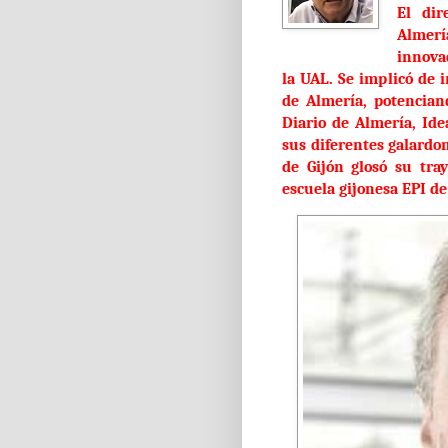
El dir
Almerí
innova
la UAL. Se implicó de 
de Almería, potenciand
Diario de Almería, Id
sus diferentes galardo
de Gijón glosó su tray
escuela gijonesa EPI de 