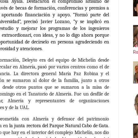
 Rosa Ayala. Destacaron el compromiso altísimo de
avés de becas de formación, conferencias y premios a
, aportando financiación y apoyo. “Formó parte del
iversidad”, precisó Javier Lozano, “y se implicó en
estudio y mejorar los programas de los ingenieros
a extraordionari, con ideas, y no lo digo ahora porque
 oportunidad de decírselo en persona agradeciendo en
osidad y atenciones.
Ro
 formación, Deleyto era del equipo de Michelín desde
ecalar en Almería, pasó por varios centros como el de
ancia. La directora general María Paz Robina y el
ón se sumaron al dolor de la familia, junto a otros
 desde otros puntos que se sumaron a la misa de
domingo en el Tanatorio de Almería. Fue un desfile de
ar, Almería y representantes de organizaciones
es y de la UAL.
ometida con Almería y defensor del patrimonio
la en
la junta rectora del Parque Natural Cabo de Gata
.
o que hay en el interior del complejo Michelín, nos dio