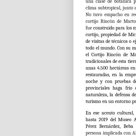
una clase de botánica p
clima subtropical, junto 
No tuvo empacho en reco
cortijo Rincón de Marto
fue
construido para los m
cortijo, propiedad de Mic
de visitas de técnicos o
todo el mundo. Con su m
el Cortijo Rincón de Ma
tradicionales de esta ti
unas 4.500 hectáreas en
restauradas, en la emp
noche y con pruebas de
provinciales haga frío
naturaleza, la defensa d
turismo en un entorno pr
En ese acento cultural,
hasta 2019 del Museo A
Pérez Bernárdez, Beba 
persona implicada con Alm