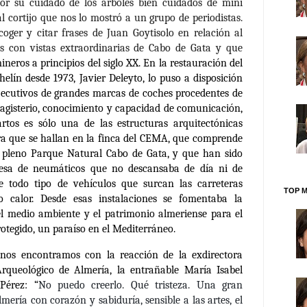
or su cuidado de los árboles bien cuidados de mini
al cortijo que nos lo mostró a un grupo de periodistas.
ger y citar frases de Juan Goytisolo en relación al
s con vistas extraordinarias de Cabo de Gata y que
ineros a principios del siglo XX. En la restauración del
helín desde 1973, Javier Deleyto, lo puso a disposición
 ejecutivos de grandes marcas de coches procedentes de
agisterio, conocimiento y capacidad de comunicación,
rtos es sólo una de las estructuras arquitectónicas
erra que se hallan en la finca del CEMA, que comprende
 pleno Parque Natural Cabo de Gata, y que han sido
resa de neumáticos que no descansaba de día ni de
 todo tipo de vehículos que surcan las carreteras
TOP M
 o calor. Desde esas instalaciones se fomentaba la
el medio ambiente y el patrimonio almeriense para el
otegido, un paraíso en el Mediterráneo.
 nos encontramos con la reacción de la exdirectora
rqueológico de Almería, la entrañable María Isabel
Pérez: “
No puedo creerlo. Qué tristeza. Una gran
ería con corazón y sabiduría, sensible a las artes, el