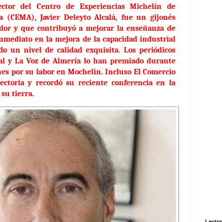
ector del Centro de Experiencias Michelín de
a (CEMA), Javier Deleyto Alcalá, fue un gijonés
dor y que contribuyó a mejorar la enseñanza de
inmediato en la mejora de la capacidad industrial
o un nivel de calidad exquisita. Los periódicos
eal y La Voz de Almería lo han premiado durante
nes por su labor en Mochelin. Incluso El Comercio
ectoria y recordó su reciente conferencia en la
su tierra.
Lector