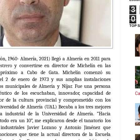
3
0
TOP S
jón, 1960- Almería, 2021) llegó a Almería en 2011 para
strero
y convertirse en director de Michelín en las
r, próximo a Cabo de Gata. Michelín comenzó su
 el 2 de enero de 1973 y sus amplias instalaciones
os municipales de Almería y Níjar. Fue una persona
téntico de los escuchaban, innovador, capacidad de
Ca
sor de la cultura provincial y comprometido con los
niversidad de Almería (UAL) Becaba a los tres mejores
ía industrial de la Universidad de Almería. “Hacia
odo era un 10”, me explicaron desde el tanatorio los
s industriales Javier Lozano y Antonio Jiménez que
ciones que tiene la actual directora de la Escuela