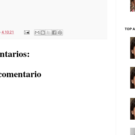
TOP A
o
4.10.21
ntarios:
comentario