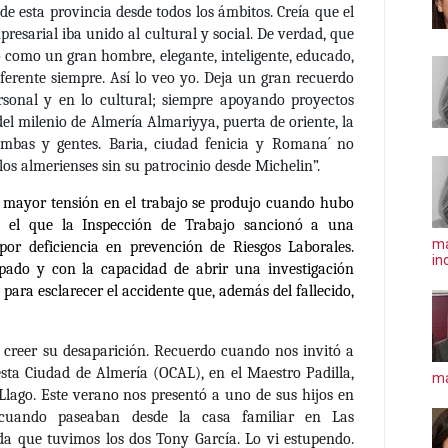
 de esta provincia desde todos los ámbitos. Creía que el
resarial iba unido al cultural y social. De verdad, que
 como un gran hombre, elegante, inteligente, educado,
ferente siempre. Así lo veo yo. Deja un gran recuerdo
sonal y en lo cultural; siempre apoyando proyectos
 del milenio de Almería Almariyya, puerta de oriente, la
tumbas y gentes. Baria, ciudad fenicia y Romana´ no
los almerienses sin su patrocinio desde Michelin”.
mayor tensión en el trabajo se produjo cuando hubo
 el que la Inspección de Trabajo sancionó a una
ma
or deficiencia en prevención de Riesgos Laborales.
in
pado y con la capacidad de abrir una investigación
ara esclarecer el accidente que, además del fallecido,
creer su desaparición. Recuerdo cuando nos invitó a
sta Ciudad de Almería (OCAL), en el Maestro Padilla,
má
Llago. Este verano nos presentó a uno de sus hijos en
cuando paseaban desde la casa familiar en Las
da que tuvimos los dos Tony García. Lo vi estupendo.