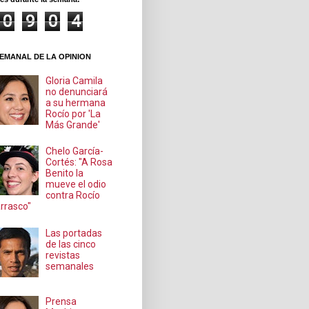
0
9
0
4
EMANAL DE LA OPINION
Gloria Camila
no denunciará
a su hermana
Rocío por 'La
Más Grande'
Chelo García-
Cortés: "A Rosa
Benito la
mueve el odio
contra Rocío
rrasco"
Las portadas
de las cinco
revistas
semanales
Prensa