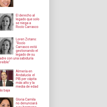
El derecho al
legado que solo
se niega a
Rocío Carrasco
Loren Zotano:
"Rocío
Carrasco está
gestionando el
legado de su
dre con una sabiduría
creíble"
Almería en
Andalucía: el
PIB per cápita
más alto y la
media de edad
s baja
Gloria Camila
no denunciará