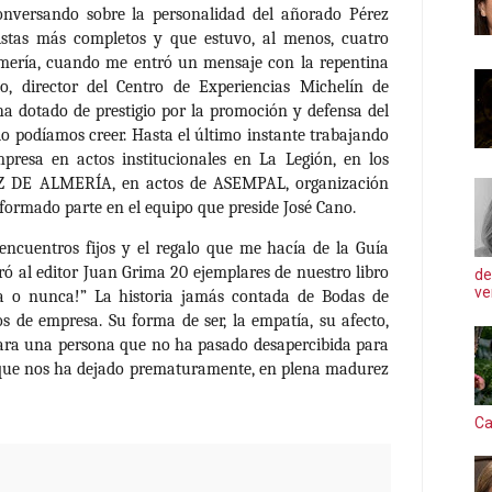
nversando sobre la personalidad del añorado Pérez
listas más completos y que estuvo, al menos, cuatro
mería, cuando me entró un mensaje con la repentina
o, director del Centro de Experiencias Michelín de
a dotado de prestigio por la promoción y defensa del
o podíamos creer. Hasta el último instante trabajando
presa en actos institucionales en La Legión, en los
Z DE ALMERÍA, en actos de ASEMPAL, organización
formado parte en el equipo que preside José Cano.
encuentros fijos y el regalo que me hacía de la Guía
 al editor Juan Grima 20 ejemplares de nuestro libro
de
ve
ra o nunca!” La historia jamás contada de Bodas de
os de empresa. Su forma de ser, la empatía, su afecto,
ra una persona que no ha pasado desapercibida para
y que nos ha dejado prematuramente, en plena madurez
Ca