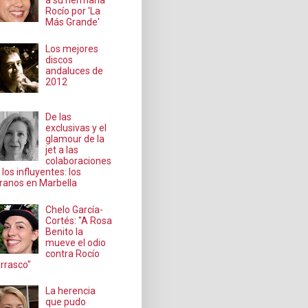
a su hermana
Rocío por 'La
Más Grande'
Los mejores
discos
andaluces de
2012
De las
exclusivas y el
glamour de la
jet a las
colaboraciones
 los influyentes: los
ranos en Marbella
Chelo García-
Cortés: "A Rosa
Benito la
mueve el odio
contra Rocío
rrasco"
La herencia
que pudo