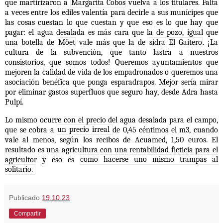
que martirizaron a
Margarita Cobos
vuelva a los titulares. Falta
a veces entre los ediles valentía para decirle a sus munícipes que
las cosas cuestan lo que cuestan y que eso es lo que hay que
pagar: el agua desalada es más cara que la de pozo, igual que
una botella de
Möet
vale más que la de
sidra El Gaitero
. ¡La
cultura de la subvención, que tanto lastra a nuestros
consistorios, que somos todos! Queremos ayuntamientos que
mejoren la calidad de vida de los empadronados o queremos una
asociación benéfica que ponga esparadrapos. Mejor sería mirar
por eliminar gastos superfluos que seguro hay, desde Adra hasta
Pulpí.
Lo mismo ocurre con el precio del agua desalada para el campo,
que se cobra a
un precio irreal
de 0,45 céntimos el m3, cuando
vale al menos, según los recibos de Acuamed, 1,50 euros. El
resultado es una agricultura con una rentabilidad ficticia para el
agricultor y eso es
como hacerse uno mismo trampas al
solitario.
Publicado
19.10.23
Compartir