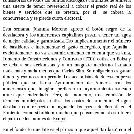
consistorios de todos los puntos ideológicos cardinales de Almería
una suerte de
temor reverencial
a cobrar el precio real de los
bienes y servicios que se prestan, por si se cabrea la
concurrencia y se pierde cuota electoral.
Esta semana,
Juanma Moreno
apretó el botón negro de la
desaladora y los almerienses capitalinos pasan a tener un agua
de mejor calidad y garantizada. Eso implica aumentar el número
de bastidores e incrementar el gasto energético, que Aqualia -
evidentemente- no va a asumir, teniendo en cuenta que su ama,
Fomento de Construcciones y Contratas (
FCC)
, cotiza en Bolsa y
se debe a sus accionistas y a un magnate mexicano llamado
nada más y nada menos que
Carlos Slim.
Su obligación es ganar
dinero y eso no es un pecado. Los accionistas de de esa empresa
pública que se llama Ayuntamiento de Almería son los
almerienses que, imagino, prefieren un ayuntamiento saneado
antes que endeudado. Pero, de momento, una comisión de
técnicos municipales analiza los costes de aumentar el agua
desalada con respecto al agua de los
pozos de Bernal
, en el
Poniente, como si hubiera mucho que pensar, como si esto fuera
el parto de los montes de
Exopo
.
En el fondo, lo que late es el pánico a que aquel
‘tarifazo’
con el