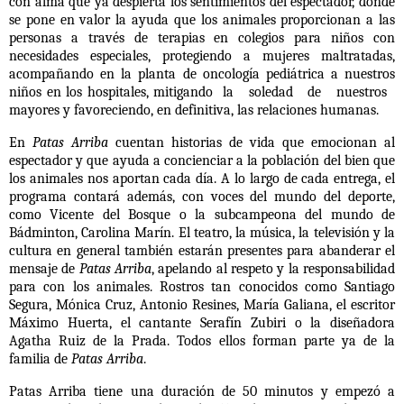
con alma que ya despierta los sentimientos del espectador, donde
se pone en valor la ayuda que los animales proporcionan a las
personas a través de terapias en colegios para niños con
necesidades especiales, protegiendo a mujeres maltratadas,
acompañando en la planta de oncología pediátrica a nuestros
niños en los hospitales, mitigando la soledad de nuestros
mayores y favoreciendo, en definitiva, las relaciones humanas.
En
Patas Arriba
cuentan historias de vida que emocionan al
espectador y que ayuda a concienciar a la población del bien que
los animales nos aportan cada día. A lo largo de cada entrega, el
programa contará además, con voces del mundo del deporte,
como Vicente del Bosque o la subcampeona del mundo de
Bádminton, Carolina Marín. El teatro, la música, la televisión y la
cultura en general también estarán presentes para abanderar el
mensaje de
Patas Arriba
, apelando al respeto y la responsabilidad
para con los animales. Rostros tan conocidos como Santiago
Segura, Mónica Cruz, Antonio Resines, María Galiana, el escritor
Máximo Huerta, el cantante Serafín Zubiri o la diseñadora
Agatha Ruiz de la Prada. Todos ellos forman parte ya de la
familia de
Patas Arriba
.
Patas Arriba tiene una duración de 50 minutos y empezó a