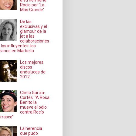
a su hermana
Rocío por 'La
Más Grande'
De las
exclusivas y el
glamour de la
jet a las
colaboraciones
 los influyentes: los
ranos en Marbella
Los mejores
discos
andaluces de
2012
Chelo García-
Cortés: "A Rosa
Benito la
mueve el odio
contra Rocío
rrasco"
La herencia
que pudo