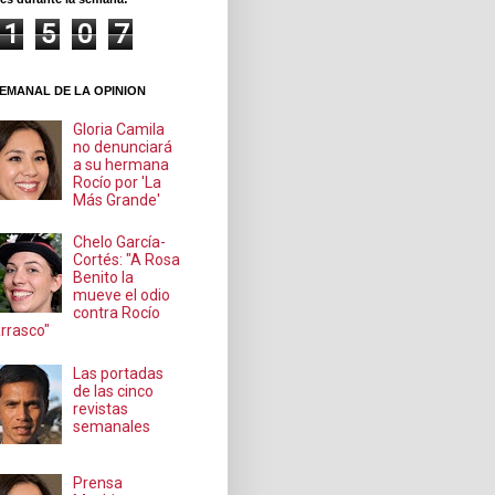
1
5
0
7
EMANAL DE LA OPINION
Gloria Camila
no denunciará
a su hermana
Rocío por 'La
Más Grande'
Chelo García-
Cortés: "A Rosa
Benito la
mueve el odio
contra Rocío
rrasco"
Las portadas
de las cinco
revistas
semanales
Prensa