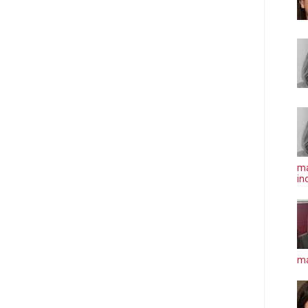
ma
in
má