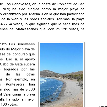
 de Los Genoveses, en la costa de Poniente de San
 Níjar, ha sido elegida como la mejor playa de
o organizado por Antena 3 en la que han participado
s de la web y las redes sociales. Además, la playa
 46.764 votos, lo que significa que le saca más de
ense de Matalascañas que, con 25.128 votos, ha
agosto, Los Genoveses
tulo de Mejor playa de
fase del concurso que
mes. Eso sí, el apoyo
el Cabo de Gata supera
 logrados por las
ras de las otras
s. Por ejemplo, en
es (Pontevedra) han
on algo más de 8.500
d Valenciana
, la playa
lla
ha sido la mejor
.100 votos.
Lector