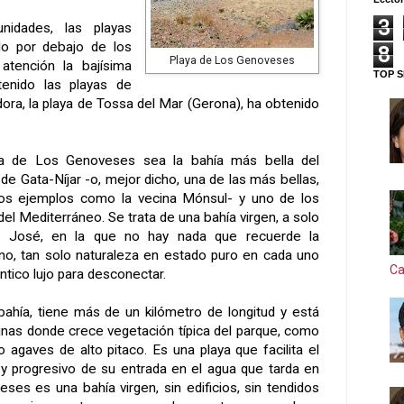
3
idades, las playas
o por debajo de los
8
Playa de Los Genoveses
atención la bajísima
TOP S
tenido las playas de
dora, la playa de Tossa del Mar (Gerona), ha obtenido
ya de Los Genoveses sea la bahía más bella del
e Gata-Níjar -o, mejor dicho, una de las más bellas,
os ejemplos como la vecina Mónsul- y uno de los
el Mediterráneo. Se trata de una bahía virgen, a solo
n José, en la que no hay nada que recuerde la
no, tan solo naturaleza en estado puro en cada uno
Ca
ntico lujo para desconectar.
bahía, tiene más de un kilómetro de longitud y está
nas donde crece vegetación típica del parque, como
 agaves de alto pitaco. Es una playa que facilita el
y progresivo de su entrada en el agua que tarda en
ses es una bahía virgen, sin edificios, sin tendidos