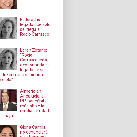
El derecho al
legado que solo
se niega a
Rocío Carrasco
Loren Zotano:
"Rocío
Carrasco está
gestionando el
legado de su
dre con una sabiduría
creíble"
Almería en
Andalucía: el
PIB per cápita
más alto y la
media de edad
s baja
Gloria Camila
no denunciará