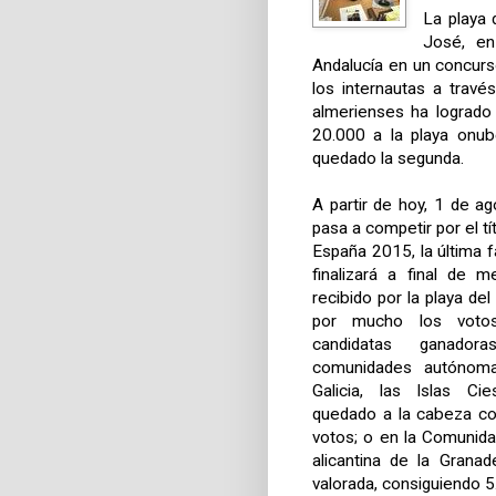
La playa
José, en
Andalucía en un concurs
los internautas a travé
almerienses ha logrado
20.000 a
la playa onub
quedado la segunda.
A partir de hoy, 1 de 
pasa a competir por el tí
España 2015, la última 
finalizará a final de 
recibido por la playa d
por mucho los votos
candidatas ganado
comunidades autónoma
Galicia, las Islas Ci
quedado a la cabeza c
votos; o en
la Comunida
alicantina de
la Granade
valorada, consiguiendo 5