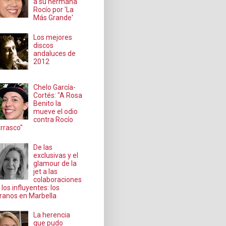
a su hermana
Rocío por 'La
Más Grande'
Los mejores
discos
andaluces de
2012
Chelo García-
Cortés: "A Rosa
Benito la
mueve el odio
contra Rocío
rrasco"
De las
exclusivas y el
glamour de la
jet a las
colaboraciones
 los influyentes: los
ranos en Marbella
La herencia
que pudo