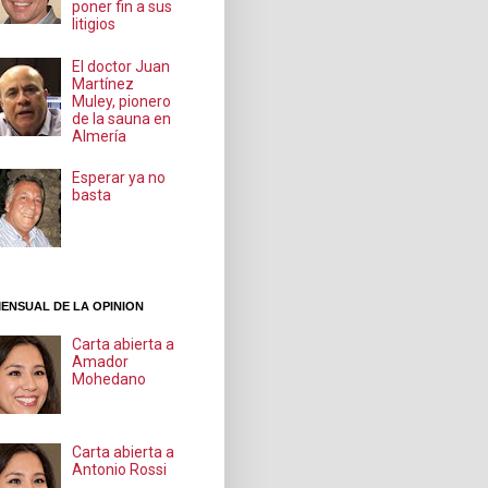
poner fin a sus
litigios
El doctor Juan
Martínez
Muley, pionero
de la sauna en
Almería
Esperar ya no
basta
ENSUAL DE LA OPINION
Carta abierta a
Amador
Mohedano
Carta abierta a
Antonio Rossi