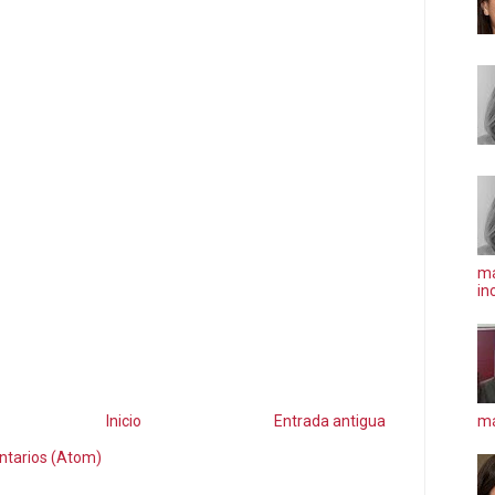
ma
in
má
Inicio
Entrada antigua
ntarios (Atom)