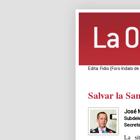
Edita: Fidio (Foro Indalo 
Salvar la San
José M
Subdele
Secreta
La si