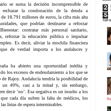
tario se suma la decisión incomprensible de
2
 rechazar la condonación de la deuda a
5
e 18.791 millones de euros, la cifra más alta
TOP S
unidades, que podrían destinarse a reforzar
ienestar: contratar más personal sanitario,
s, reforzar la educación pública o impulsar
empleo. Es decir, aliviar la mochila financiera
o que de verdad importa a los andaluces y
aña ha abierto una oportunidad inédita y
ndo los excesos de endeudamiento a los que se
o de Rajoy. Andalucía tendría la posibilidad de
n un 49%, casi a la mitad y, sin embargo,
re decir ‘no’. Esa negativa es un insulto a los
que cada día sufren la falta de médicos, los
Ro
las listas de espera interminables.