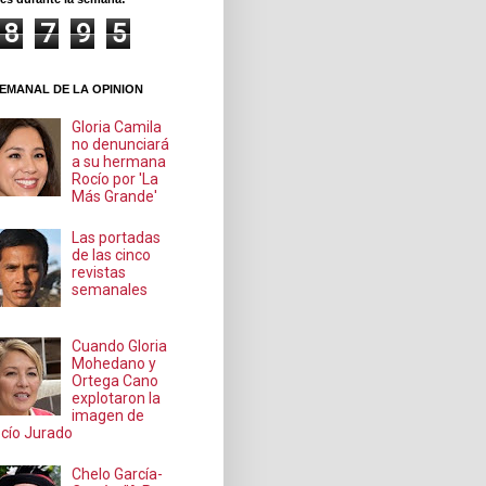
8
7
9
5
EMANAL DE LA OPINION
Gloria Camila
no denunciará
a su hermana
Rocío por 'La
Más Grande'
Las portadas
de las cinco
revistas
semanales
Cuando Gloria
Mohedano y
Ortega Cano
explotaron la
imagen de
cío Jurado
Chelo García-