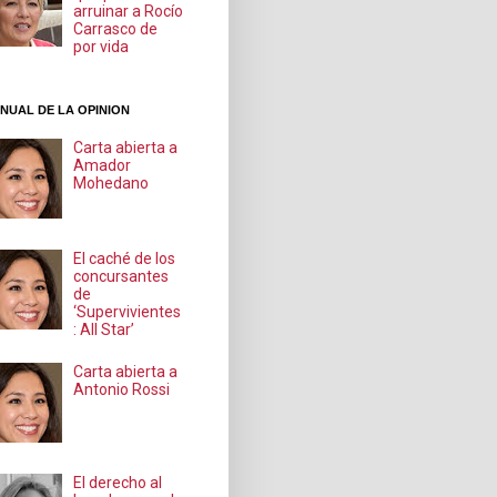
arruinar a Rocío
Carrasco de
por vida
NUAL DE LA OPINION
Carta abierta a
Amador
Mohedano
El caché de los
concursantes
de
‘Supervivientes
: All Star’
Carta abierta a
Antonio Rossi
El derecho al