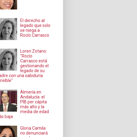
El derecho al
legado que solo
se niega a
Rocío Carrasco
Loren Zotano:
"Rocío
Carrasco está
gestionando el
legado de su
dre con una sabiduría
creíble"
Almería en
Andalucía: el
PIB per cápita
más alto y la
media de edad
s baja
Gloria Camila
no denunciará