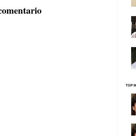
comentario
TOP M