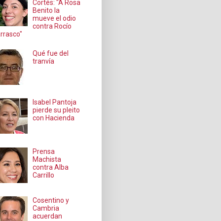
Cortés: "A Rosa
Benito la
mueve el odio
contra Rocío
rrasco"
Qué fue del
tranvía
Isabel Pantoja
pierde su pleito
con Hacienda
Prensa
Machista
contra Alba
Carrillo
Cosentino y
Cambria
acuerdan