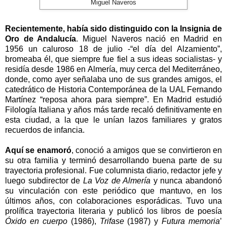
Miguel Naveros
Recientemente, había sido distinguido con la Insignia de
Oro de Andalucía
. Miguel Naveros nació en Madrid en
1956 un caluroso 18 de julio -“el día del Alzamiento”,
bromeaba él, que siempre fue fiel a sus ideas socialistas- y
residía desde 1986 en Almería, muy cerca del Mediterráneo,
donde, como ayer señalaba uno de sus grandes amigos, el
catedrático de Historia Contemporánea de la UAL Fernando
Martínez “reposa ahora para siempre”. En Madrid estudió
Filología Italiana y años más tarde recaló definitivamente en
esta ciudad, a la que le unían lazos familiares y gratos
recuerdos de infancia.
Aquí se enamoró
, conoció a amigos que se convirtieron en
su otra familia y terminó desarrollando buena parte de su
trayectoria profesional. Fue columnista diario, redactor jefe y
luego subdirector de
La Voz de Almería
y nunca abandonó
su vinculación con este periódico que mantuvo, en los
últimos años, con colaboraciones esporádicas. Tuvo una
prolífica trayectoria literaria y publicó los libros de poesía
Óxido en cuerpo
(1986),
Trifase
(1987) y
Futura memoria
’