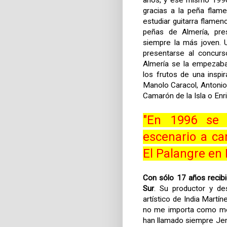
años, y ese mismo 1996
gracias a la peña fla
estudiar guitarra flame
peñas de Almería, pre
siempre la más joven. 
presentarse al concurs
Almería se la empezaba
los frutos de una insp
Manolo Caracol, Antonio
Camarón de la Isla o Enr
"En 1996 se 
escenario a ca
El Palangre en
Con sólo 17 años recibi
Sur
. Su productor y de
artístico de India Martín
no me importa como me l
han llamado siempre Jenn