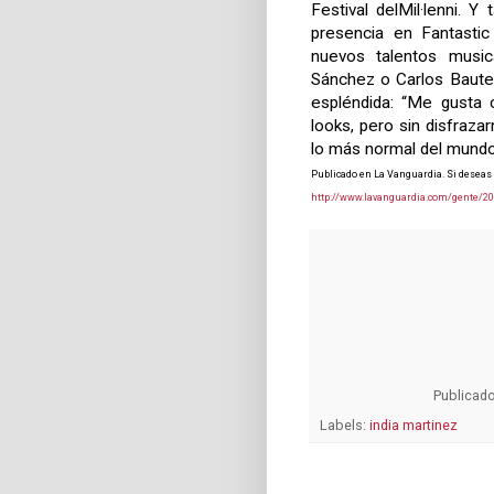
Festival delMil·lenni. 
presencia en Fantast
nuevos talentos music
Sánchez o Carlos Baute
espléndida: “Me gusta c
looks, pero sin disfraza
lo más normal del mundo
Publicado en La Vanguardia. Si deseas l
http://www.lavanguardia.com/gente/2
Publicad
Labels:
india martinez