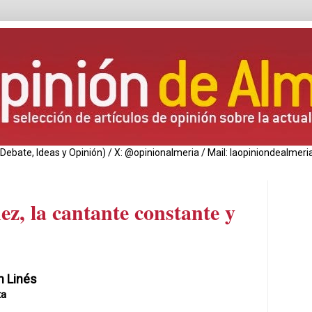
de Debate, Ideas y Opinión) / X: @opinionalmeria / Mail: laopiniondealm
ez, la cantante constante y
n Linés
ta