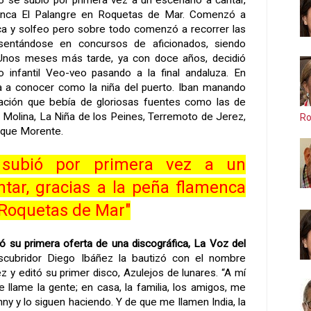
 se subió por primera vez a un escenario a cantar,
menca El Palangre en Roquetas de Mar. Comenzó a
nca y solfeo pero sobre todo comenzó a recorrer las
sentándose en concursos de aficionados, siendo
Unos meses más tarde, ya con doce años, decidió
o infantil Veo-veo pasando a la final andaluza. En
 a conocer como la niña del puerto. Iban manando
iración que bebía de gloriosas fuentes como las de
 Molina, La Niña de los Peines, Terremoto de Jerez,
Ro
ique Mo­rente.
subió por primera vez a un
ntar, gracias a la peña flamenca
 Roquetas de Mar"
ó su primera oferta de una discográfica, La Voz del
scubridor Diego Ibáñez la bautizó con el nombre
ez y editó su primer disco, Azulejos de lunares. “A mí
lame la gente; en casa, la familia, los amigos, me
y y lo siguen haciendo. Y de que me llamen India, la