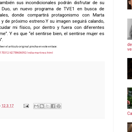
Y también sus incondicionales podrán disfrutar de su
ic Duo, un nuevo programa de TVE1 en busca de
ales, donde compartirá protagonismo con Marta
 y de próximo estreno.Y su imagen seguirá calando,
uidar mi físico, por dentro y fuera con diferentes
rme”. Y es que “el sentirse bien, el sentirse mujer es
”.
de
eer el artículo original pincha en este enlace:
ve
0170312/42759606092/india-martinez.html
o
12.3.17
Ca