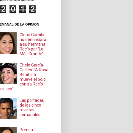
2
0
1
2
EMANAL DE LA OPINION
Gloria Camila
no denunciará
a su hermana
Rocío por 'La
Más Grande'
Chelo García-
Cortés: "A Rosa
Benito la
mueve el odio
contra Rocío
rrasco"
Las portadas
de las cinco
revistas
semanales
Prensa