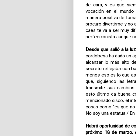
de cara, y es que siem
vocación en el mundo d
manera positiva de tomar
procuro divertirme y no 
caes te va a ser muy dif
perfeccionista aunque n
Desde que salió a la lu
cordobesa ha dado un ap
alcanzar lo más alto d
secreto reflejaba con ba
menos eso es lo que ase
que, siguiendo las let
transmite sus cambios 
esto último da buena c
mencionado disco, el in
cosas como “es que no s
No soy una estatua / En u
Habrá oportunidad de c
próximo 18 de marzo
,