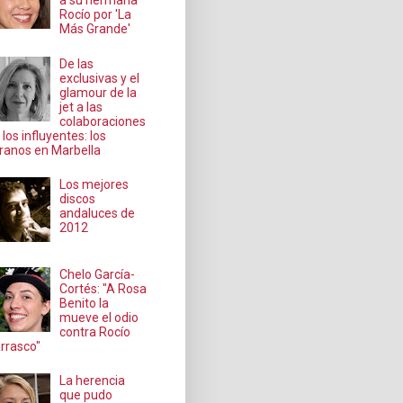
a su hermana
Rocío por 'La
Más Grande'
De las
exclusivas y el
glamour de la
jet a las
colaboraciones
 los influyentes: los
ranos en Marbella
Los mejores
discos
andaluces de
2012
Chelo García-
Cortés: "A Rosa
Benito la
mueve el odio
contra Rocío
rrasco"
La herencia
que pudo