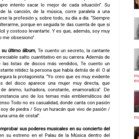
pre intento sacar lo mejor de cada situación”. Su
e la canción, de la música, corre paralela a una
se la profesión y, sobre todo, su día a día. “Siempre
alterarme, porque en seguida te das cuenta de que si
ícil y costoso levantarte. Y es que, además, soy muy
o me obsesiono”.
z su último álbum
, Te cuento un secreto, la cantante
reciable salto cuantitativo en su carrera. Además de
e las listas de discos más vendidos, Te cuento un
stante nitidez la persona que había detrás de él. O al
ma
gura la protagonista. “Yo creo que es muy evidente
in
ras del disco aparece una mujer muy directa, que
de ánimo; luchadora, constante, enamoradiza”. De
onstancia uno de los temas más emblemáticos del
tenso Todo no es casualidad, donde canta con pasión
oy de piedra / Soy un huracán que vivo de pasión /
na urna de cristal”.
má
omprobar sus poderes musicales en su concierto del
 en su estreno en el Palau de la Música dentro del