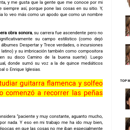
ta, y me gusta que la gente que me conoce por mi
e siempre así, porque pone las cosas en su sitio. Y,
India lo veo más como un apodo que como un nombre
mera obra sonora
, su carrera fue ascendente pero no
ignificativamente su campo estilístico (como dejó
 álbumes Despertar y Trece verdades, o incursiones
 latino) y su imbricación también como compositora
en su disco Camino de la buena suerte). Luego
ual, donde sumó su voz a la de quince mediáticos
al o Enrique Iglesias.
TOP M
udiar guitarra flamenca y solfeo
o comenzó a recorrer las peñas
onsidera “paciente y muy constante, aguanto mucho,
 por nada. Y eso en mi trabajo me ha ido muy bien,
s épocas en que las cosas no me iban especialmente