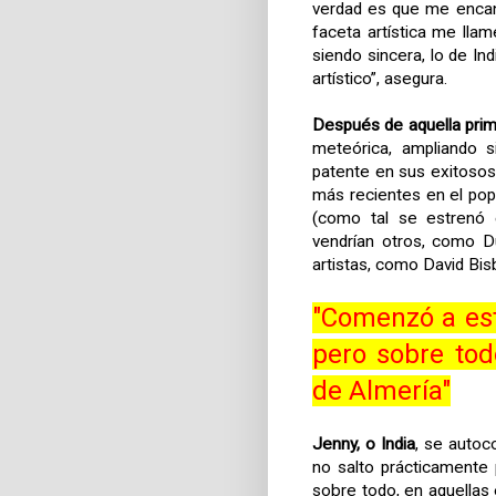
verdad es que me encan
faceta artística me llam
siendo sincera, lo de 
artístico”, asegura.
Después de aquella pri
meteórica, ampliando s
patente en sus exitosos
más recientes en el pop
(como tal se estrenó 
vendrían otros, como D
artistas, como David Bisb
"Comenzó a est
pero sobre tod
de Almería"
Jenny, o India
, se autoc
no salto prácticamente
sobre todo, en aquella