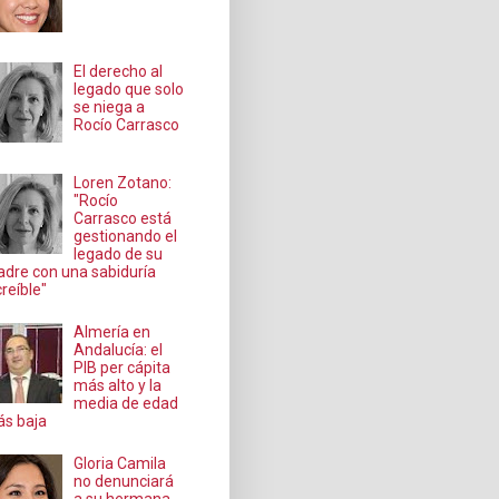
El derecho al
legado que solo
se niega a
Rocío Carrasco
Loren Zotano:
"Rocío
Carrasco está
gestionando el
legado de su
dre con una sabiduría
creíble"
Almería en
Andalucía: el
PIB per cápita
más alto y la
media de edad
s baja
Gloria Camila
no denunciará