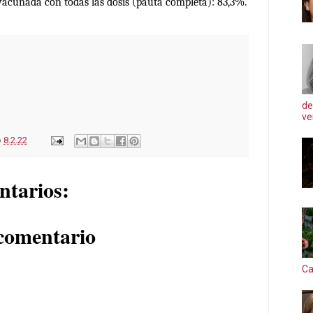
vacunada con todas las dosis (pauta completa): 83,3%.
de
ve
o
8.2.22
ntarios:
comentario
Ca