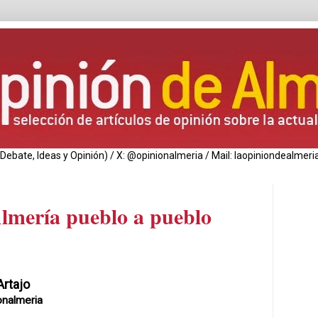
de Debate, Ideas y Opinión) / X: @opinionalmeria / Mail: laopiniondealm
Almería pueblo a pueblo
Artajo
onalmeria