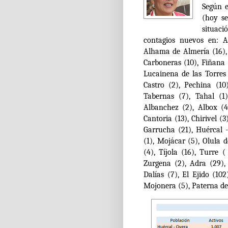
Según e
(hoy s
situaci
contagios nuevos en: A
Alhama de Almería (16), 
Carboneras (10), Fiñana (
Lucainena de las Torres 
Castro (2), Pechina (10
Tabernas (7), Tahal (1)
Albanchez (2), Albox (42
Cantoria (13), Chirivel (
Garrucha (21), Huércal -
(1), Mojácar (5), Olula d
(4), Tíjola (16), Turre 
Zurgena (2), Adra (29), 
Dalías (7), El Ejido (10
Mojonera (5), Paterna del