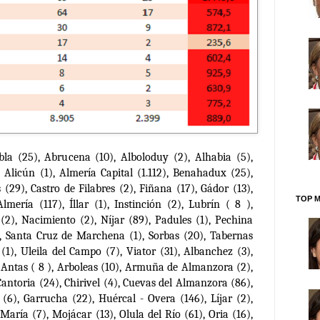
bla (25), Abrucena (10), Alboloduy (2), Alhabia (5),
Alicún (1), Almería Capital (1.112), Benahadux (25),
(29), Castro de Filabres (2), Fiñana (17), Gádor (13),
TOP M
lmería (117), Íllar (1), Instinción (2), Lubrín ( 8 ),
(2), Nacimiento (2), Níjar (89), Padules (1), Pechina
6), Santa Cruz de Marchena (1), Sorbas (20), Tabernas
s (1), Uleila del Campo (7), Viator (31), Albanchez (3),
, Antas ( 8 ), Arboleas (10), Armuña de Almanzora (2),
Cantoria (24), Chirivel (4), Cuevas del Almanzora (86),
 (6), Garrucha (22), Huércal - Overa (146), Líjar (2),
María (7), Mojácar (13), Olula del Río (61), Oria (16),