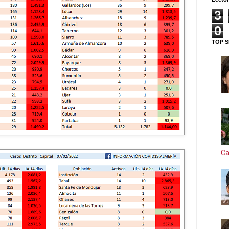
3
0
TOP S
Ca