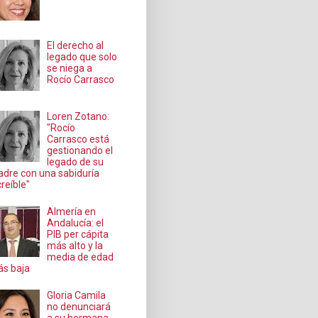
El derecho al
legado que solo
se niega a
Rocío Carrasco
Loren Zotano:
"Rocío
Carrasco está
gestionando el
legado de su
dre con una sabiduría
creíble"
Almería en
Andalucía: el
PIB per cápita
más alto y la
media de edad
s baja
Gloria Camila
no denunciará