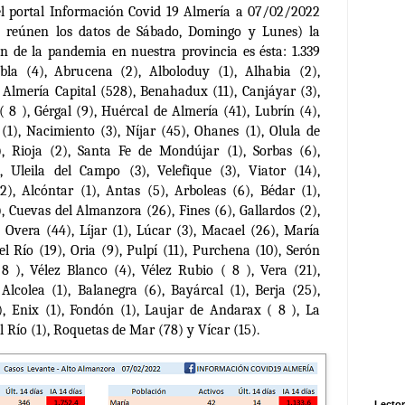
l portal Información Covid 19 Almería a 07/02/2022
e reúnen los datos de Sábado, Domingo y Lunes) la
ón de la pandemia en nuestra provincia es ésta:
1.339
bla (4), Abrucena (2), Alboloduy (1), Alhabia (2),
Almería Capital (528), Benahadux (11), Canjáyar (3),
 8 ), Gérgal (9), Huércal de Almería (41), Lubrín (4),
(1), Nacimiento (3), Níjar (45), Ohanes (1), Olula de
), Rioja (2), Santa Fe de Mondújar (1), Sorbas (6),
, Uleila del Campo (3), Velefique (3), Viator (14),
), Alcóntar (1), Antas (5), Arboleas (6), Bédar (1),
3), Cuevas del Almanzora (26), Fines (6), Gallardos (2),
 Overa (44), Líjar (1), Lúcar (3), Macael (26), María
el Río (19), Oria (9), Pulpí (11), Purchena (10), Serón
( 8 ), Vélez Blanco (4), Vélez Rubio ( 8 ), Vera (21),
Alcolea (1), Balanegra (6), Bayárcal (1), Berja (25),
2), Enix (1), Fondón (1), Laujar de Andarax ( 8 ), La
 Río (1), Roquetas de Mar (78) y Vícar (15).
Lector