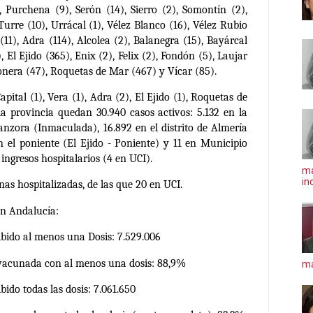
), Purchena (9), Serón (14), Sierro (2), Somontín (2),
 Turre (10), Urrácal (1), Vélez Blanco (16), Vélez Rubio
(11), Adra (114), Alcolea (2), Balanegra (15), Bayárcal
), El Ejido (365), Enix (2), Felix (2), Fondón (5), Laujar
nera (47), Roquetas de Mar (467) y Vícar (85).
apital (1), Vera (1), Adra (2), El Ejido (1), Roquetas de
la provincia quedan 30.940 casos activos: 5.132 en la
nzora (Inmaculada), 16.892 en el distrito de Almería
n el poniente (El Ejido - Poniente) y 11 en Municipio
ingresos hospitalarios (4 en UCI).
ma
in
as hospitalizadas, de las que 20 en UCI.
n Andalucía:
bido al menos una Dosis: 7.529.006
 vacunada con al menos una dosis: 88,9%
má
ido todas las dosis: 7.061.650