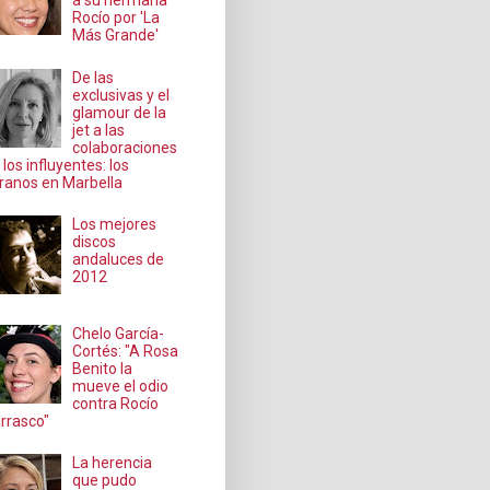
a su hermana
Rocío por 'La
Más Grande'
De las
exclusivas y el
glamour de la
jet a las
colaboraciones
 los influyentes: los
ranos en Marbella
Los mejores
discos
andaluces de
2012
Chelo García-
Cortés: "A Rosa
Benito la
mueve el odio
contra Rocío
rrasco"
La herencia
que pudo