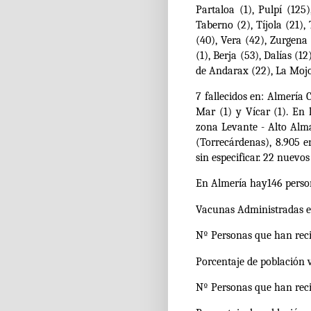
Partaloa (1), Pulpí (125
Taberno (2), Tíjola (21),
(40), Vera (42), Zurgena 
(1), Berja (53), Dalías (12
de Andarax (22), La Mojo
7 fallecidos en: Almería C
Mar (1) y Vícar (1).
En 
zona Levante - Alto Alma
(Torrecárdenas), 8.905 e
sin especificar.
22 nuevos 
En Almería hay146 person
Vacunas Administradas e
Nº Personas que han reci
Porcentaje de población
Nº Personas que han recib