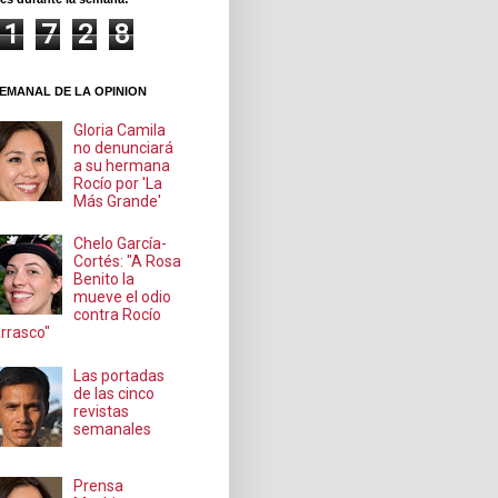
1
7
2
8
EMANAL DE LA OPINION
Gloria Camila
no denunciará
a su hermana
Rocío por 'La
Más Grande'
Chelo García-
Cortés: "A Rosa
Benito la
mueve el odio
contra Rocío
rrasco"
Las portadas
de las cinco
revistas
semanales
Prensa