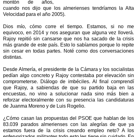
montón de años,
cuando nos dijo que los almerienses tendríamos
la Alta
Velocidad
para el año 2005).
Dios mío, cómo corre el tiempo. Estamos, si no me
equivoco, en 2014 y nos aseguran que alguna vez lloverá.
Rajoy repitió sin cansarse que nos ha sacado de la crisis
más grande de este país. Esto lo sabíamos porque lo repite
sin cesar en todas partes. Noté como dos conversaciones
distintas.
Desde Almería, el presidente de
la Cámara
y los socialistas
pedían algo concreto y Rajoy contestaba por elevación sin
comprometerse. Diálogo de imbéciles. Al final comprendí
que Rajoy, a sabiendas de que su partido baja en las
encuestas, no vino a solucionar nada sino más bien a
reforzar electoralmente con su presencia las candidaturas
de Juanma Moreno y de Luis Rogelio.
¿Cómo casan las propuestas del PSOE que hablan de los
83.039 parados almerienses con las alegrías de que ya
estamos fuera de la crisis creando empleo neto? A los
enfervorizados militantes todo esto les tiene sin cuidado. En