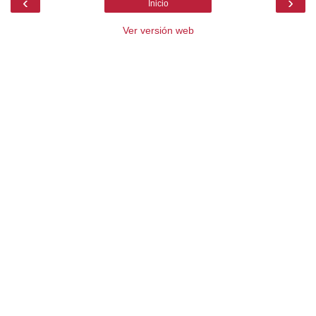
‹
›
Inicio
Ver versión web