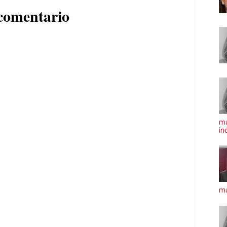
comentario
ma
in
má