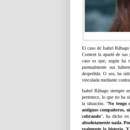
El caso de Isabel Rábago
Content la apartó de sus 
caso es que, según ha m
puntualmente sus haber
despedida. O sea, ha sid
vinculada mediante contrat
Isabel Rábago siempre s
pertenece, lo que no ha s
la situación. “
No tengo n
antiguos compañeros,
ni
cobrando
", ha dicho en 
absolutamente nada. Por
realmente la historia. 