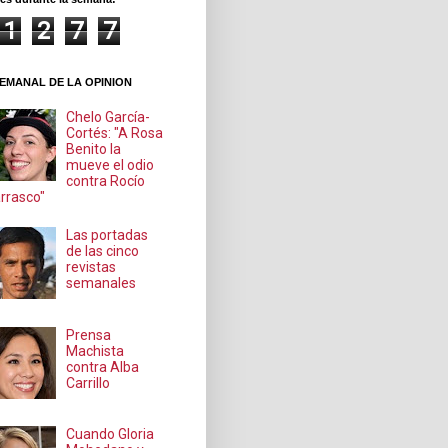
1
2
7
7
EMANAL DE LA OPINION
Chelo García-
Cortés: "A Rosa
Benito la
mueve el odio
contra Rocío
rrasco"
Las portadas
de las cinco
revistas
semanales
Prensa
Machista
contra Alba
Carrillo
Cuando Gloria