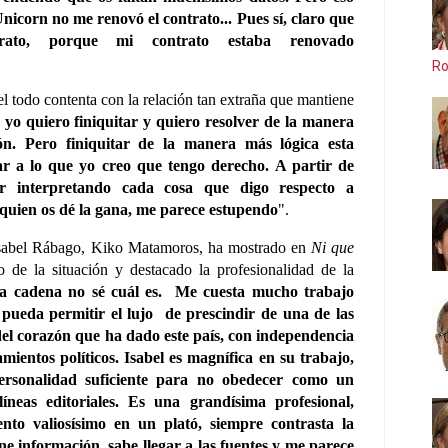
nicorn no me renovó el contrato... Pues sí,
claro que
ato, porque mi contrato estaba renovado
Ro
l todo contenta con la relación tan extraña que mantiene
o
yo quiero finiquitar y quiero resolver de la manera
ón
. Pero finiquitar de la manera más lógica esta
ar a lo que yo creo que tengo derecho. A partir de
ir interpretando cada cosa que digo respecto a
 quien os dé la gana, me parece estupendo
".
sabel Rábago, Kiko Matamoros, ha mostrado en
Ni que
 de la situación y destacado la profesionalidad de la
 la cadena no sé cuál es.
Me cuesta mucho trabajo
pueda permitir el lujo
de prescindir de una de las
el corazón que ha dado este país, con independencia
amientos políticos. Isabel es magnífica en su trabajo,
personalidad suficiente para no obedecer como un
íneas editoriales. Es una grandísima profesional,
ento valiosísimo en un plató, siempre contrasta la
ne información, sabe llegar a las fuentes y me parece