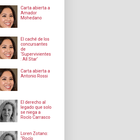
Carta abierta a
Amador
Mohedano
El caché de los
concursantes
de
‘Supervivientes
: All Star’
Carta abierta a
Antonio Rossi
El derecho al
legado que solo
se niega a
Rocío Carrasco
Loren Zotano:
"Rocío