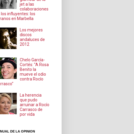
jet a las
colaboraciones
 los influyentes: los
ranos en Marbella
Los mejores
discos
andaluces de
2012
Chelo García-
Cortés: "A Rosa
Benito la
mueve el odio
contra Rocío
rrasco"
La herencia
que pudo
arruinar a Rocío
Carrasco de
por vida
NUAL DE LA OPINION