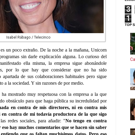
3
1
TOP S
Isabel Rábago / Telecinco
 es un poco extraño. De la noche a la mañana, Unicorn
programas sin darle explicación alguna. Lo curioso del
Ca
anifestado ella misma, la empresa sigue abonándole
es, por lo que hay que considerar que no ha sido
o apartada de sus colaboraciones habituales pero sigue
o a la sociedad. Y sin razones de por medio.
e ha mostrado muy respetuosa con la empresa a la que
ido obstáculo para que haga pública su incredulidad por
ada en contra de mis directores, ni en contra mis
 en contra de mi todavía productora de la que sigo
las redes sociales, para añadir: "
No tengo en contra
 eso hay muchos comentarios que se hacen sin saber
Y entiendo que os faltan muchísimos datos. Pero eso