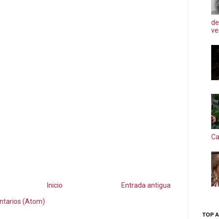
de
ve
Ca
Inicio
Entrada antigua
ntarios (Atom)
TOP A