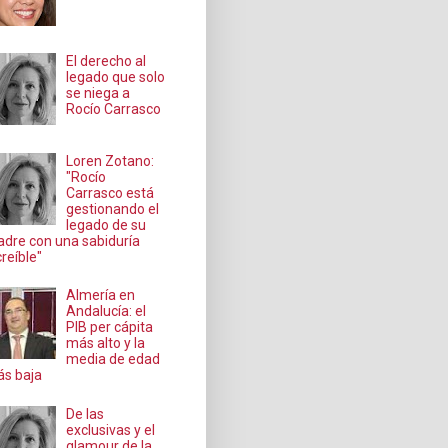
El derecho al
legado que solo
se niega a
Rocío Carrasco
Loren Zotano:
"Rocío
Carrasco está
gestionando el
legado de su
dre con una sabiduría
creíble"
Almería en
Andalucía: el
PIB per cápita
más alto y la
media de edad
s baja
De las
exclusivas y el
glamour de la