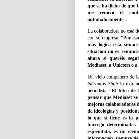
que se ha dicho de que U
me renovó el contr
automáticament
e".
La colaboradora no está de
con su empresa: "
Por es
más lógica esta situaci
situación no es renunci
ahora si queréis segu
Mediaset, a Unicorn o a
Un viejo compañero de I
fuéramos Shhh
lo extraño
periodista: “
El filtro de
pensar que Mediaset se 
mejoras colaboradoras d
de ideologías y posicion
lo que sí tiene es la 
borrego determinadas l
espléndida, es un elem
información, siempre tie