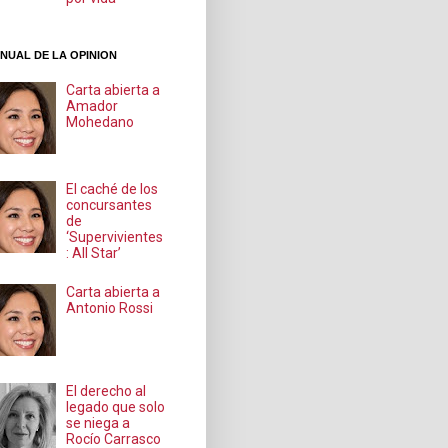
NUAL DE LA OPINION
Carta abierta a
Amador
Mohedano
El caché de los
concursantes
de
‘Supervivientes
: All Star’
Carta abierta a
Antonio Rossi
El derecho al
legado que solo
se niega a
Rocío Carrasco