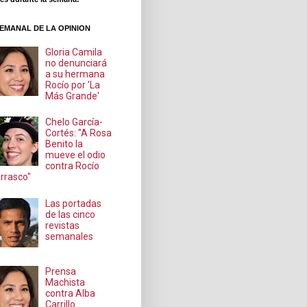
EMANAL DE LA OPINION
Gloria Camila
no denunciará
a su hermana
Rocío por 'La
Más Grande'
Chelo García-
Cortés: "A Rosa
Benito la
mueve el odio
contra Rocío
rrasco"
Las portadas
de las cinco
revistas
semanales
Prensa
Machista
contra Alba
Carrillo