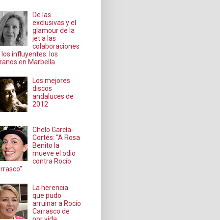
De las
exclusivas y el
glamour de la
jet a las
colaboraciones
 los influyentes: los
ranos en Marbella
Los mejores
discos
andaluces de
2012
Chelo García-
Cortés: "A Rosa
Benito la
mueve el odio
contra Rocío
rrasco"
La herencia
que pudo
arruinar a Rocío
Carrasco de
por vida