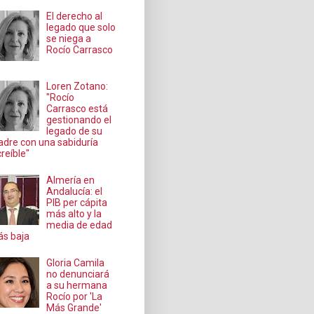
El derecho al
legado que solo
se niega a
Rocío Carrasco
Loren Zotano:
"Rocío
Carrasco está
gestionando el
legado de su
dre con una sabiduría
creíble"
Almería en
Andalucía: el
PIB per cápita
más alto y la
media de edad
s baja
Gloria Camila
no denunciará
a su hermana
Rocío por 'La
Más Grande'