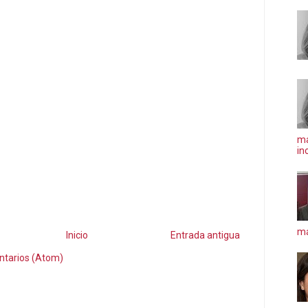
ma
in
má
Inicio
Entrada antigua
ntarios (Atom)