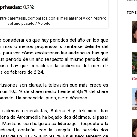
TOP S
Entre paréntesis, comparada con el mes anterior y con febrero
del año pasado / Vertele
e considerar es que hay periodos del año en los que
on más o menos propensos s sentarse delante del
ón, para ver cómo evolucionan las audiencias hay que
 un periodo de un año respecto al mismo periodo del
caso hay que considerar la audiencia del mes de
s de febrero de 2'24.
Ca
lusiones son claras: la televisión que más crece es
 un 10,5 % de share medio frente al 9,8 % del share
asado. Ha ascendido, pues, siete décimas.
cadenas generalistas, Antena 3 y Telecinco, han
adena de Atresmedia ha bajado dos décimas, al pasar
 Mantiene con holguras su liderazgo. Respecto a la
diaset, continúa con la sangría. Ha perdido dos
pasar de un 10,3 % a un 9,6 %. Es el peor febrero de