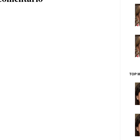
TOP M