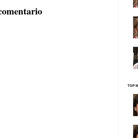
comentario
TOP M