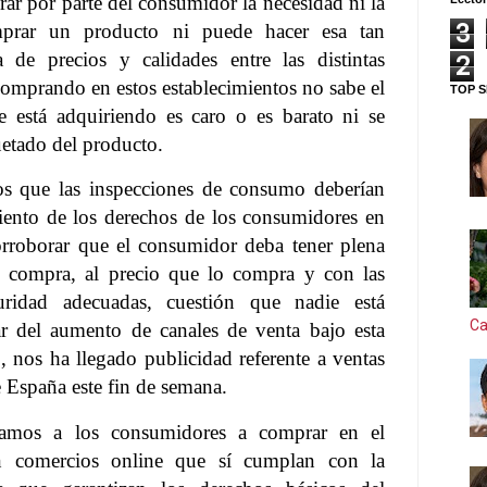
rar por parte del consumidor la necesidad ni la
3
prar un producto ni puede hacer esa tan
 de precios y calidades entre las distintas
2
Comprando en estos establecimientos no sabe el
TOP S
 está adquiriendo es caro o es barato ni se
uetado del producto.
os que las inspecciones de consumo deberían
iento de los derechos de los consumidores en
rroborar que el consumidor deba tener plena
e compra, al precio que lo compra y con las
uridad adecuadas, cuestión que nadie está
Ca
r del aumento de canales de venta bajo esta
 nos ha llegado publicidad referente a ventas
e España este fin de semana.
amos a los consumidores a comprar en el
n comercios online que sí cumplan con la