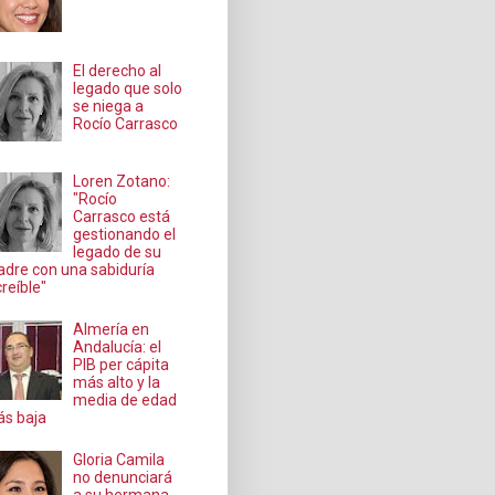
El derecho al
legado que solo
se niega a
Rocío Carrasco
Loren Zotano:
"Rocío
Carrasco está
gestionando el
legado de su
dre con una sabiduría
creíble"
Almería en
Andalucía: el
PIB per cápita
más alto y la
media de edad
s baja
Gloria Camila
no denunciará