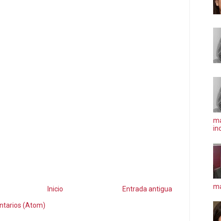
ma
in
má
Inicio
Entrada antigua
ntarios (Atom)