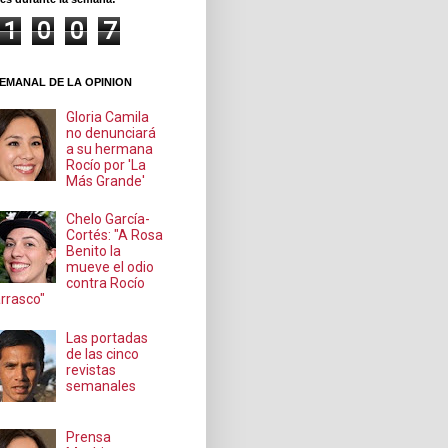
1
0
0
7
EMANAL DE LA OPINION
Gloria Camila
no denunciará
a su hermana
Rocío por 'La
Más Grande'
Chelo García-
Cortés: "A Rosa
Benito la
mueve el odio
contra Rocío
rrasco"
Las portadas
de las cinco
revistas
semanales
Prensa