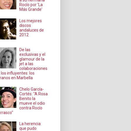
a su hermana
Rocío por 'La
Más Grande'
Los mejores
discos
andaluces de
2012
De las
exclusivas y el
glamour de la
jet a las
colaboraciones
 los influyentes: los
ranos en Marbella
Chelo García-
Cortés: "A Rosa
Benito la
mueve el odio
contra Rocío
rrasco"
La herencia
que pudo