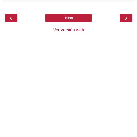
‹
›
Inicio
Ver versión web