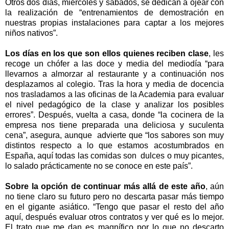
Otros dos días, miércoles y sábados, se dedican a ojear con
la realización de “entrenamientos de demostración en
nuestras propias instalaciones para captar a los mejores
niños nativos”.
Los días en los que son ellos quienes reciben clase
, les
recoge un chófer a las doce y media del mediodía “para
llevarnos a almorzar al restaurante y a continuación nos
desplazamos al colegio. Tras la hora y media de docencia
nos trasladamos a las oficinas de la Academia para evaluar
el nivel pedagógico de la clase y analizar los posibles
errores”. Después, vuelta a casa, donde “la cocinera de la
empresa nos tiene preparada una deliciosa y suculenta
cena”, asegura, aunque advierte que “los sabores son muy
distintos respecto a lo que estamos acostumbrados en
España, aquí todas las comidas son dulces o muy picantes,
lo salado prácticamente no se conoce en este país”.
Sobre la opción de continuar más allá de este año
, aún
no tiene claro su futuro pero no descarta pasar más tiempo
en el gigante asiático. “Tengo que pasar el resto del año
aquí, después evaluar otros contratos y ver qué es lo mejor.
El trato que me dan es magnífico por lo que no descarto