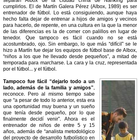
separan Albox de la ciudad china de Nanking para
cumplirlos. El de Martín Galera Pérez (Albox, 1989) es ser
entrenador de fútbol. Lo está consiguiendo, aunque haya
hecho falta dejar de entrenar a hijos de amigos y vecinos
para hacerlo, de repente, en una cultura en la que la menor
de las diferencias es la de comer con palillos en lugar de
tenedor. Que tampoco es fácil cuando no se está
acostumbrado, ojo. Sin embargo, lo que más “difícil” se le
hizo a Martín fue dejar los equipos de fútbol base de Albox,
“niños a los que he llevado desde pequeños”, a mitad de
temporada para marcharse. La cara y la cruz, representada
por el fútbol... y el fútbol.
Tampoco fue fácil “dejarlo todo a un
lado, además de la familia y amigos”
,
reconoce. Pero al mismo tiempo sabe
que “a pesar de todo lo anterior, esta era
una oportunidad muy buena y un sueño
que tenía desde pequeño, por lo que
finalmente decidí venir”. Ahora es el
entrenador de niños de entre 5 y 15
años, además de “analista metodológico
del proyecto de desarrollo futbolístico en