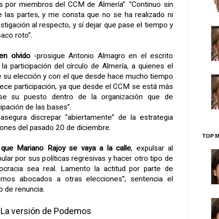
as por miembros del CCM de Almería”. “Continuo sin
 las partes, y me consta que no se ha realizado ni
tigación al respecto, y sí dejar que pase el tiempo y
aco roto”.
n olvido
-prosigue Antonio Almagro en el escrito
a participación del círculo de Almería, a quienes el
 su elección y con el que desde hace mucho tiempo
frece participación, ya que desde el CCM se está más
se su puesto dentro de la organización que de
ipación de las bases”.
asegura discrepar “abiertamente” de la estrategia
iones del pasado 20 de diciembre.
TOP M
 que Mariano Rajoy se vaya a la calle
, expulsar al
ular por sus políticas regresivas y hacer otro tipo de
ocracia sea real. Lamento la actitud por parte de
ernos abocados a otras elecciones”, sentencia el
o de renuncia.
La versión de Podemos