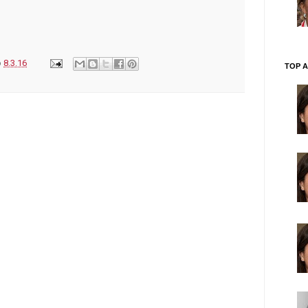
o
8.3.16
TOP A