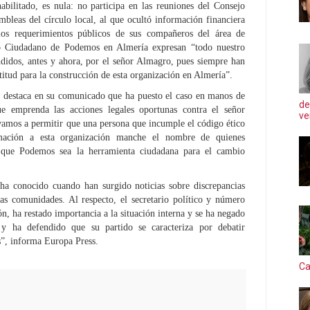
ilitado, es nula: no participa en las reuniones del Consejo
mbleas del círculo local, al que ocultó información financiera
los requerimientos públicos de sus compañeros del área de
o Ciudadano de Podemos en Almería expresan “todo nuestro
didos, antes y ahora, por el señor Almagro, pues siempre han
ctitud para la construcción de esta organización en Almería”.
destaca en su comunicado que ha puesto el caso en manos de
de
ue emprenda las acciones legales oportunas contra el señor
ve
amos a permitir que una persona que incumple el código ético
mación a esta organización manche el nombre de quienes
 que Podemos sea la herramienta ciudadana para el cambio
a conocido cuando han surgido noticias sobre discrepancias
as comunidades. Al respecto, el secretario político y número
, ha restado importancia a la situación interna y se ha negado
s y ha defendido que su partido se caracteriza por debatir
s”, informa Europa Press.
Ca