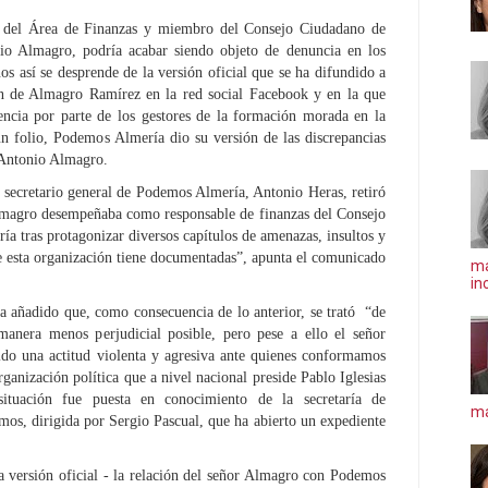
e del Área de Finanzas y miembro del Consejo Ciudadano de
o Almagro, podría acabar siendo objeto de denuncia en los
nos así se desprende de la versión oficial que se ha difundido a
ón de Almagro Ramírez en la red social Facebook y en la que
encia por parte de los gestores de la formación morada en la
n folio, Podemos Almería dio su versión de las discrepancias
y Antonio Almagro.
 secretario general de Podemos Almería, Antonio Heras, retiró
lmagro desempeñaba como responsable de finanzas del Consejo
 tras protagonizar diversos capítulos de amenazas, insultos y
ue esta organización tiene documentadas”, apunta el comunicado
ma
in
 añadido que, como consecuencia de lo anterior, se trató “de
 manera menos perjudicial posible, pero pese a ello el señor
o una actitud violenta y agresiva ante quienes conformamos
anización política que a nivel nacional preside Pablo Iglesias
situación fue puesta en conocimiento de la secretaría de
má
mos, dirigida por Sergio Pascual, que ha abierto un expediente
a versión oficial - la relación del señor Almagro con Podemos