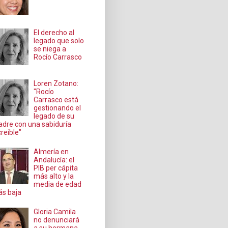
El derecho al
legado que solo
se niega a
Rocío Carrasco
Loren Zotano:
"Rocío
Carrasco está
gestionando el
legado de su
dre con una sabiduría
creíble"
Almería en
Andalucía: el
PIB per cápita
más alto y la
media de edad
s baja
Gloria Camila
no denunciará