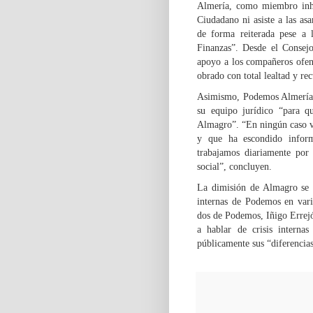
Almería, como miembro inhab
Ciudadano ni asiste a las asa
de forma reiterada pese a 
Finanzas”. Desde el Consej
apoyo a los compañeros ofen
obrado con total lealtad y re
Asimismo, Podemos Almería 
su equipo jurídico “para q
Almagro”. “En ningún caso v
y que ha escondido infor
trabajamos diariamente por
social”, concluyen.
La dimisión de Almagro se h
internas de Podemos en vari
dos de Podemos, Iñigo Errejón
a hablar de crisis interna
públicamente sus “diferencia