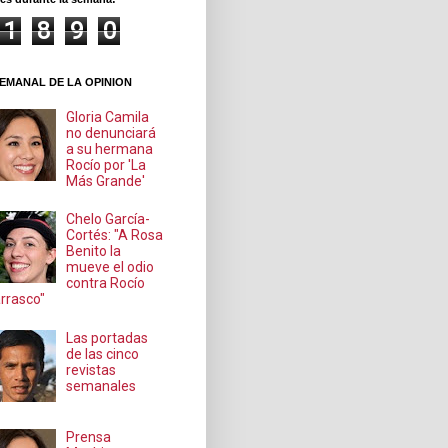
1
8
9
0
EMANAL DE LA OPINION
Gloria Camila
no denunciará
a su hermana
Rocío por 'La
Más Grande'
Chelo García-
Cortés: "A Rosa
Benito la
mueve el odio
contra Rocío
rrasco"
Las portadas
de las cinco
revistas
semanales
Prensa