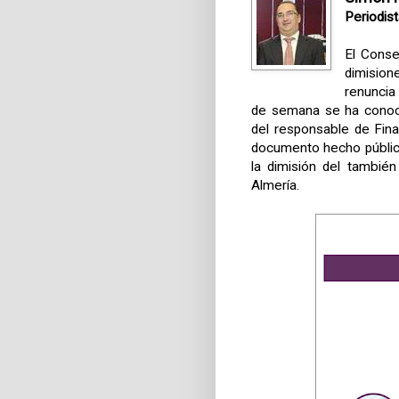
Periodis
El Cons
dimision
renuncia 
de semana se ha conocid
del responsable de Fina
documento hecho público
la dimisión del tambi
Almería.