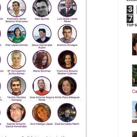
3
7
TOP S
Ca