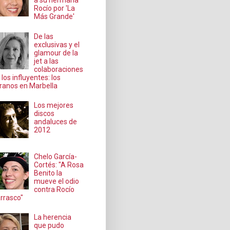
a su hermana
Rocío por 'La
Más Grande'
De las
exclusivas y el
glamour de la
jet a las
colaboraciones
 los influyentes: los
ranos en Marbella
Los mejores
discos
andaluces de
2012
Chelo García-
Cortés: "A Rosa
Benito la
mueve el odio
contra Rocío
rrasco"
La herencia
que pudo