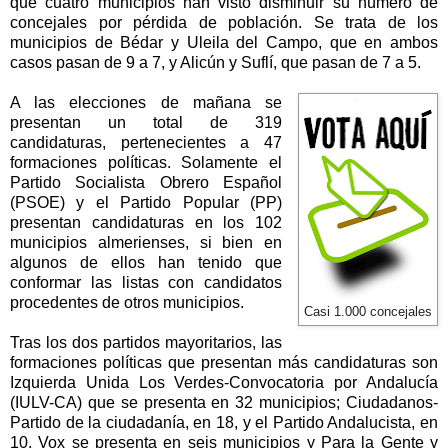
que cuatro municipios han visto disminuir su número de
concejales por pérdida de población. Se trata de los
municipios de Bédar y Uleila del Campo, que en ambos
casos pasan de
9 a
7, y Alicún y Suflí, que pasan de
7 a
5.
A las elecciones de mañana se
presentan un total de 319
candidaturas, pertenecientes a 47
formaciones políticas. Solamente el
Partido Socialista Obrero Español
(PSOE) y el Partido Popular (PP)
presentan candidaturas en los 102
municipios almerienses, si bien en
algunos de ellos han tenido que
conformar las listas con candidatos
procedentes de otros municipios.
Casi 1.000 concejales
Tras los dos partidos mayoritarios, las
formaciones políticas que presentan más candidaturas son
Izquierda Unida Los Verdes-Convocatoria por Andalucía
(IULV-CA) que se presenta en 32 municipios; Ciudadanos-
Partido de la ciudadanía, en 18, y el Partido Andalucista, en
10. Vox se presenta en seis municipios y Para
la Gente
y