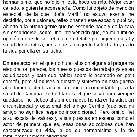
hermanísimo, que no dijo ni esta boca es mía, Mejor estar
callado, alguien le aconsejaría. Como fui objeto de mención
especial, de la que "doña Marili" no estuvo exenta, he
decidido, por alusiones, reflexionar en este espacio público,
abierto a la buena gente que no esconde nada y da la cara
sin esconderse, sobre una intervención que, en mi humilde
opinión, debe de ser rebatida en detalle por higiene moral y
salud democrática, por la que tanta gente ha luchado y dado
la vida por ella en su lucha.
En ese acto
, en el que no hubo alusión alguna al programa
electoral (al parecer, los nuevos puestos de trabajo ya están
adjudicados y para qué hablar sobre lo acordado en petit
comité), pero sí obuses a diestro y siniestro en esta guerra
abiertamente declarada y tan poco recomendable para la
salud de Cantoria, Pedro Llamas, el que se va para siempre
quedarse, no titubeó al abrir de nuevo herida en la adicción
circunstancial y ocasional del amigo Cerrillo (que sea mi
amigo no significa respaldo incondicional). Pero omitió, fiel
a su escala de valores y a sus puestas en escena como el
actor de primera que es, esas otras adicciones que han
caracterizado su vida, la de su hermanísimo y la de
familiares y amigos allegados.