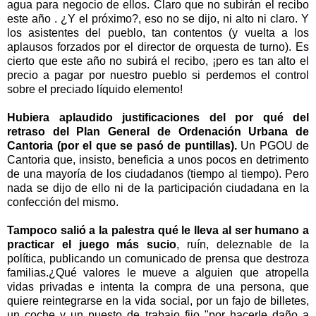
agua para negocio de ellos. Claro que no subirán el recibo
este año . ¿Y el próximo?, eso no se dijo, ni alto ni claro. Y
los asistentes del pueblo, tan contentos (y vuelta a los
aplausos forzados por el director de orquesta de turno). Es
cierto que este año no subirá el recibo, ¡pero es tan alto el
precio a pagar por nuestro pueblo si perdemos el control
sobre el preciado líquido elemento!
Hubiera aplaudido justificaciones del por qué del
retraso del Plan General de Ordenación Urbana de
Cantoria (por el que se pasó de puntillas).
Un PGOU de
Cantoria que, insisto, beneficia a unos pocos en detrimento
de una mayoría de los ciudadanos (tiempo al tiempo). Pero
nada se dijo de ello ni de la participación ciudadana en la
confección del mismo.
Tampoco salió a la palestra qué le lleva al ser humano a
practicar el juego más sucio
, ruín, deleznable de la
política, publicando un comunicado de prensa que destroza
familias.¿Qué valores le mueve a alguien que atropella
vidas privadas e intenta la compra de una persona, que
quiere reintegrarse en la vida social, por un fajo de billetes,
un coche y un puesto de trabajo fijo "por hacerle daño a