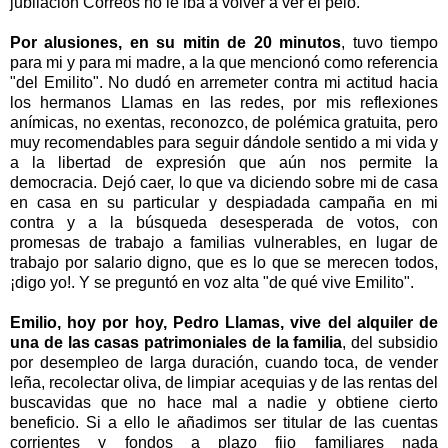
jubilación Correos no le iba a volver a ver el pelo.
Por alusiones, en su mitin de 20 minutos
, tuvo tiempo
para mi y para mi madre, a la que mencionó como referencia
"del Emilito". No dudó en arremeter contra mi actitud hacia
los hermanos Llamas en las redes, por mis reflexiones
anímicas, no exentas, reconozco, de polémica gratuita, pero
muy recomendables para seguir dándole sentido a mi vida y
a la libertad de expresión que aún nos permite la
democracia. Dejó caer, lo que va diciendo sobre mi de casa
en casa en su particular y despiadada campaña en mi
contra y a la búsqueda desesperada de votos, con
promesas de trabajo a familias vulnerables, en lugar de
trabajo por salario digno, que es lo que se merecen todos,
¡digo yo!. Y se preguntó en voz alta "de qué vive Emilito".
Emilio, hoy por hoy, Pedro Llamas, vive del alquiler de
una de las casas patrimoniales de la familia
, del subsidio
por desempleo de larga duración, cuando toca, de vender
leña, recolectar oliva, de limpiar acequias y de las rentas del
buscavidas que no hace mal a nadie y obtiene cierto
beneficio. Si a ello le añadimos ser titular de las cuentas
corrientes y fondos a plazo fijo familiares nada