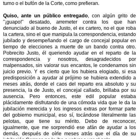
turno o el bufón de
la Corte
, como prefieran.
Quiso, ante un público entregado
, con algún grito de
"¡guapo!" desatado, arremeter contra los que han
denunciado al bueno de Justo, el ex cartero, no el que roba
la cartera, sino el que manipula la correspondencia, estando
jubilado y desempeñando el cargo de concejal popular en
tiempo de elecciones a muerte de un bando contra otro.
Pobrecito Justo, él queriendo ayudar en el reparto de la
correspondencia y nosotros, desagradecidos por
malpensados, sin valorar sus encantos, le condenamos sin
juicio previo. Y es cierto que los hubiera elogiado, si esa
predisposición a ayudar al prójimo se hubiera extendido a
meses atrás, donde el caos del reparto era absoluto y su
presencia, la de Justo, el concejal callado, brillaba por su
ausencia. Pero entonces, este edil popular estaba
plácidamente disfrutando de una cómoda vida que le da la
jubilación merecida y los ingresos extras por formar parte
del gobierno municipal, eso sí, tocándose literalmente las
pelotas, que tiene su mérito. Debo de reconocer,
igualmente, que me sorprendió ese afán de ayudar a los
demás, después de oírle meses atrás que el día de su