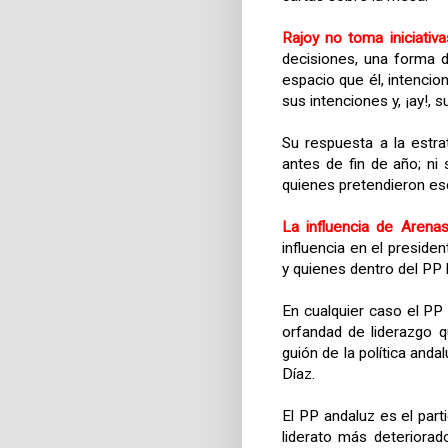
Rajoy no toma iniciativ
decisiones, una forma 
espacio que él, intenci
sus intenciones y, ¡ay!, s
Su respuesta a la estr
antes de fin de año; n
quienes pretendieron esc
La influencia de Arenas
influencia en el preside
y quienes dentro del PP 
En cualquier caso el PP
orfandad de liderazgo 
guión de la política anda
Díaz.
El PP andaluz es el part
liderato más deteriora