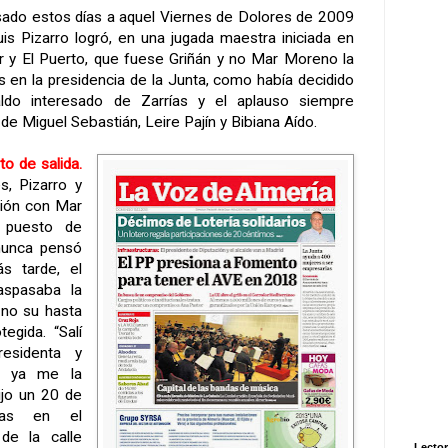
ado estos días a aquel Viernes de Dolores de 2009
is Pizarro logró, en una jugada maestra iniciada en
r y El Puerto, que fuese Griñán y no Mar Moreno la
s en la presidencia de
la Junta
, como había decidido
ldo interesado de Zarrías y el aplauso siempre
 de Miguel Sebastián, Leire Pajín y Bibiana Aído.
o de salida.
, Pizarro y
nión con Mar
 puesto de
 nunca pensó
s tarde, el
aspasaba la
 no su hasta
egida. “Salí
esidenta y
n ya me la
ijo un 20 de
ias en el
e la calle
Lector