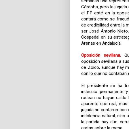
semanas una representac
Córdoba, pero la jugada 
el PP esté en la oposi
contará como se fraguó 
de credibilidad entre la 
ser José Antonio Nieto
Cospedal en su estrate
Arenas en Andalucía.
Oposición sevillana.
Qui
oposición sevillana a su
de Zoido, aunque hay m
con lo que no contaban e
El presidente se ha tr
indeciso permanente y
rodean no hayan caído 
aparente que real, más 
jugada no contaron con 
indolencia natural, sino
la partida hay que cer
cartas sobre la mesa.