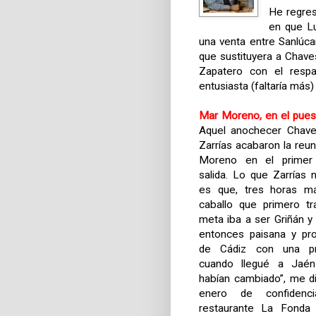
He regres
en que Lu
una venta entre Sanlúca
que sustituyera a Chave
Zapatero con el respa
entusiasta (faltaría más)
Mar Moreno, en el puest
Aquel anochecer Chaves
Zarrías acabaron la reu
Moreno en el primer
salida. Lo que Zarrías
es que, tres horas má
caballo que primero tr
meta iba a ser Griñán y
entonces paisana y prot
de Cádiz con una pr
cuando llegué a Jaé
habían cambiado”, me d
enero de confidenc
restaurante
La Fonda
d