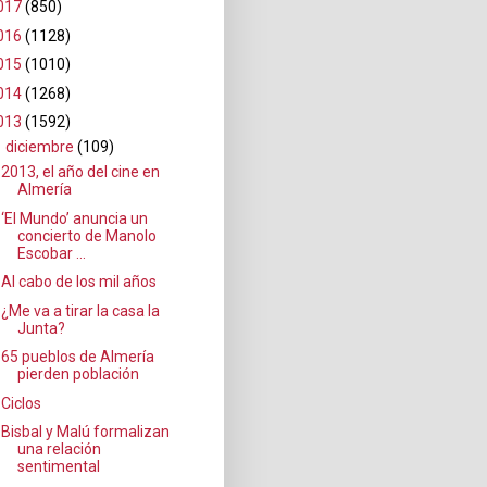
017
(850)
016
(1128)
015
(1010)
014
(1268)
013
(1592)
▼
diciembre
(109)
2013, el año del cine en
Almería
‘El Mundo’ anuncia un
concierto de Manolo
Escobar ...
Al cabo de los mil años
¿Me va a tirar la casa la
Junta?
65 pueblos de Almería
pierden población
Ciclos
Bisbal y Malú formalizan
una relación
sentimental