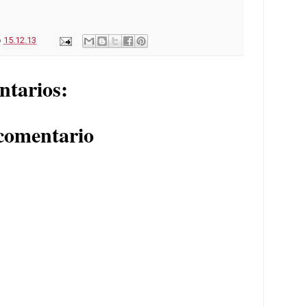
o
15.12.13
ntarios:
comentario