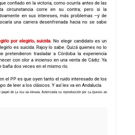
que confiado en la victoria, como ocurría antes de las
ta circunstancia corre en su contra; pero si la
egativamente en sus intereses, más problemas –y de
vocaría una carrera desenfrenada hacia no se sabe
girlo por elegirlo, suicida.
No elegir candidato es un
elegirlo es suicida. Rajoy lo sabe. Quizá quienes no lo
e pretendieron trasladar a Córdoba la experiencia
checer con olor a incienso en una venta de Cádiz. Ya
 se baña dos veces en el mismo río.
n el PP es que oyen tanto el ruido interesado de los
o de leer a los clásicos. Y así les va en Andalucía.
de papel de
La Voz de Almería.
Autorizada su reproducción por
La Opinión de