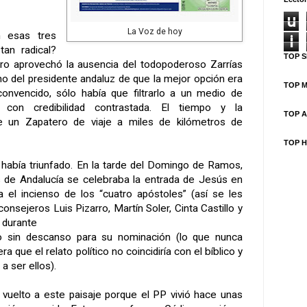
u
La Voz de hoy
 esas tres
i
an radical?
TOP S
rro aprovechó la ausencia del todopoderoso Zarrías
no del presidente andaluz de que la mejor opción era
TOP M
convencido, sólo había que filtrarlo a un medio de
 con credibilidad contrastada. El tiempo y la
TOP A
e un Zapatero de viaje a miles de kilómetros de
TOP H
 había triunfado. En la tarde del Domingo de Ramos,
s de Andalucía se celebraba la entrada de Jesús en
ía el incienso de los “cuatro apóstoles” (así se les
onsejeros Luis Pizarro, Martín Soler, Cinta Castillo y
 durante
o sin descanso para su nominación (lo que nunca
a que el relato político no coincidiría con el bíblico y
a ser ellos).
vuelto a este paisaje porque el PP vivió hace unas