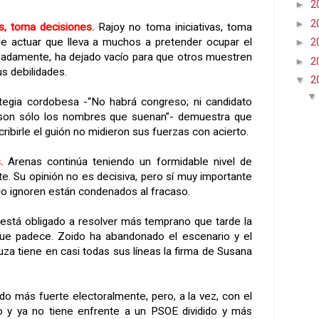
►
2
►
2
as, toma decisiones.
Rajoy no toma iniciativas, toma
de actuar que lleva a muchos a pretender ocupar el
►
2
onadamente, ha dejado vacío para que otros muestren
►
2
us debilidades.
▼
2
ategia cordobesa -“No habrá congreso; ni candidato
i son sólo los nombres que suenan”- demuestra que
ribirle el guión no midieron sus fuerzas con acierto.
.
Arenas continúa teniendo un formidable nivel de
nte. Su opinión no es decisiva, pero sí muy importante
lo ignoren están condenados al fracaso.
 está obligado a resolver más temprano que tarde la
que padece. Zoido ha abandonado el escenario y el
luza tiene en casi todas sus líneas la firma de Susana
ido más fuerte electoralmente, pero, a la vez, con el
do y ya no tiene enfrente a un PSOE dividido y más