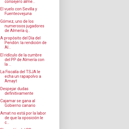
consejero alme...
El vuelo con Sevilla y
Fuenteovejuna
Gómez, uno de los
numerosos jugadores
de Almería q...
A propósito del Día del
Pendón: la rendición de
Al...
El ridículo de la cumbre
del PP de Almería con
la ...
La Fiscalía del TSJA le
echa un rapapolvo a
Amayt
Despejar dudas
definitivamente
Cajamar se gana al
Gobierno canario
Amat no está por la labor
de que la oposición le
c...