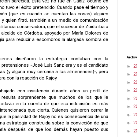
ión parecida. Esta vez no fue en Cádiz, ocurrió en
no tuvo el éxito pretendido. Cuando pase el tiempo y
ción (que es cuando se cuentan las cosas) alguien
y quien filtró, también a un medio de comunicación
militancia conservadora, que el sucesor de Zoido iba a
, alcalde de Córdoba, apoyado por María Dolores de
gia para reducir a escombros la alargada sombra de
Archiv
enes diseñaron la estrategia contaban con la
s pretensiones -José Luis Sanz era y es el candidato
►
2
ás (y alguna muy cercana a los almerienses)-, pero
►
2
ra con la reacción de Rajoy.
►
2
►
2
abajado con insistencia durante años un perfil de
 resulta sorprendente que muchos de los que le
►
2
todavía en la cuenta de que esa indecisión es más
►
2
intencionada que cierta. Quienes quisieron cerrar la
►
2
que la pasividad de Rajoy no es consecuencia de una
►
2
 una estrategia construida sobre la convicción de que
rarla después de que los demás hayan puesto sus
►
2