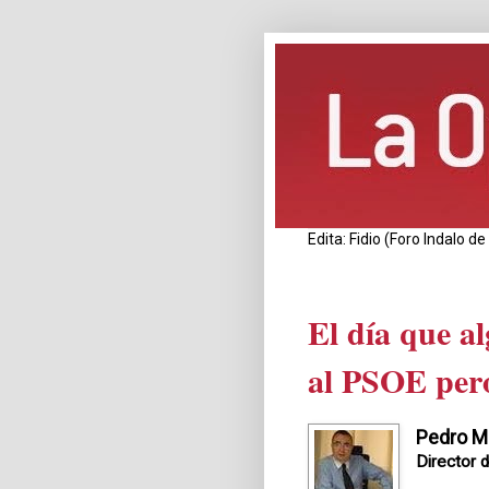
Edita: Fidio (Foro Indalo 
El día que al
al PSOE pero
Pedro M
Director 