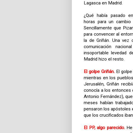
Lagasca en Madrid.
¿Qué había pasado en
horas para un cambio t
Sencillamente que Piza
para convencer al entor
la de Griñán. Una vez 
comunicación nacional
insoportable levedad d
Madrid hizo el resto.
El golpe Griñán.
El golpe
mientras en los pueblo
Jerusalén, Griñán recib
conocía a los entonces c
Antonio Fernández), que
meses habían trabajad
pensaron los apóstoles er
que los crucificados iban 
El PP, algo parecido.
He 