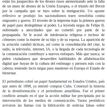
están los jueguecitos de los drones rusos atemorizando ante la falta
de un muro de drones de la Unión Europea, o el triunfo del Brexit
por la campaña que se hizo sobre la inmigración.
Un apunte
reflexivo se produjo: los nacionalismos traen xenofobia contra
migrantes y guerra.
El invento de la imprenta trajo la primera guerra
de papel para deslegitimar al poder. La leyenda negra de Felipe II,
enfrentado a atrocidades que no cometió por parte de la
propaganda. Se le acusó de intolerancia religiosa e incluso de
crímenes como la muerte de su hijo y de su esposa. La aparición de
la aviación cambió tácticas, así como la consolidación del cine, la
radio, la televisión, internet, IA, o la llegada de cada tecnología de
la comunicación contribuye a nuevos enfoques. Más que nunca, se
piden ciudadanos que desarrollen habilidades de alfabetización
digital que huyan de la cultura del estómago y piensen más con la
cabeza, teniendo luces largas para mantener en Europa el Estado de
bienestar.
El periodismo cobró un papel fundamental en Estados Unidos, país
que antes de 1898, ya intentó comprar Cuba. Comenzó la historia
de la desinformación y el periodismo amarillista
. Fue el primer
conflicto armado en el que la acción militar fue precipitada por la
intervención de los medios de comunicación. Varios periódicos
avivaron las llamas con la fabricación de noticias falsas sobre