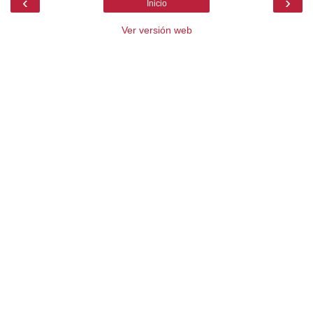
‹
›
Inicio
Ver versión web