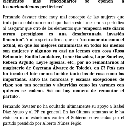
elementos más reaccionarios se oponen a
los
nacionalismos
periféricos
".
Fernando Savater tiene muy mal concepto de las mujeres que
trabajan o colaboran con el que hasta este lunes era su periódico
al asegurar que otro de los elementos que "
empeora este diario
otrora prestigioso es
una desafortunada invasión
femenina
". Y al respecto afirma que en "
un momento como el
actual, en que los mejores columnistas en todos los medios
son mujeres y algunos ya casi no leemos otra cosa
(Rosa
Belmonte, Emilia Landaluce, Irene González, Lupe Sánchez,
Rebeca Argudo, Leyre Iglesias,
etc., por no remontarnos al
magisterio de Cayetana Álvarez de Toledo),
en
El País
nos
ha tocado el lote menos lucido
: tanto las de casa como las
importadas, salvo las honrosas y escasas excepciones de
rigor, son tan sectarias y aburridas como los varones con
quienes se codean. Así no hay manera de remontar el
partido
".
Fernando Savater no ha ocultado últimamente su apoyo a Isabel
Díaz Ayuso y al PP en general. En las últimas semanas se le ha
visto en manifestaciones contra el Gobierno convocadas por el
partido presidido por Alberto Núñez Feijóo.