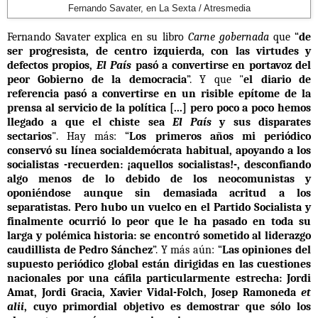
Fernando Savater, en La Sexta / Atresmedia
Fernando Savater explica en su libro
Carne gobernada
que “
de
ser progresista, de centro izquierda, con las virtudes y
defectos propios,
El País
pasó a convertirse en portavoz del
peor Gobierno de la democracia
”. Y que "
el diario de
referencia pasó a convertirse en un risible epítome de la
prensa al servicio de la política [...] pero poco a poco hemos
llegado a que el chiste sea
El País
y sus disparates
sectarios
". Hay más: “
Los primeros años mi periódico
conservó su línea socialdemócrata habitual, apoyando a los
socialistas -recuerden: ¡aquellos socialistas!-, desconfiando
algo menos de lo debido de los neocomunistas y
oponiéndose aunque sin demasiada acritud a los
separatistas. Pero hubo un vuelco en el Partido Socialista y
finalmente ocurrió lo peor que le ha pasado en toda su
larga y polémica historia:
se encontró sometido al liderazgo
caudillista de Pedro Sánchez
”. Y más aún: “
Las opiniones del
supuesto periódico global están dirigidas en las cuestiones
nacionales por una cáfila particularmente estrecha
: Jordi
Amat, Jordi Gracia, Xavier Vidal-Folch, Josep Ramoneda
et
alii
, cuyo primordial objetivo es demostrar que sólo los