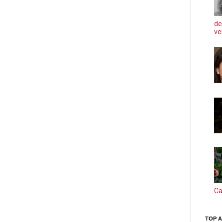
de
ve
Ca
TOP A