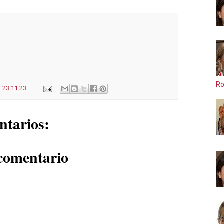
Ro
o
23.11.23
ntarios:
comentario