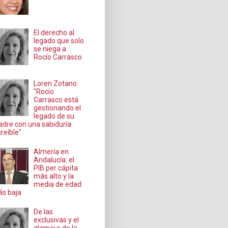
El derecho al
legado que solo
se niega a
Rocío Carrasco
Loren Zotano:
"Rocío
Carrasco está
gestionando el
legado de su
dre con una sabiduría
creíble"
Almería en
Andalucía: el
PIB per cápita
más alto y la
media de edad
s baja
De las
exclusivas y el