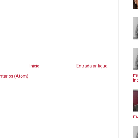
Inicio
Entrada antigua
ma
ntarios (Atom)
in
má