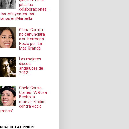
glamour de la
jet a las
colaboraciones
 los influyentes: los
ranos en Marbella
Gloria Camila
no denunciará
a su hermana
Rocío por 'La
Más Grande'
Los mejores
discos
andaluces de
2012
Chelo García-
Cortés: "A Rosa
Benito la
mueve el odio
contra Rocío
rrasco"
NUAL DE LA OPINION