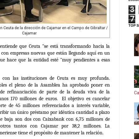
3
7
TOP S
 Ceuta de la dirección de Cajamar en el Campo de Gibraltar /
Cajamar
 entiende que Ceuta "se está transformando hacia la
, con empresas nuevas que están llegando aquí en un
ue hace que la entidad esté "muy pendientes a esas
 con las instituciones de Ceuta es muy profunda.
coles el pleno de la Asamblea ha aprobado poner en
de
refinanciación de parte de la deuda
viva de la
Ca
unos 170 millones de euros.
El objetivo es cancelar
rte de 45 millones referenciados a interés variable,
cribir un único préstamo por idéntica cantidad a plazo
 de baja son dos con Caixabank con 6,75 millones de
otros tantos con Cajamar por 38,2 millones. La
meriense tiene el propósito de mantener la relación.