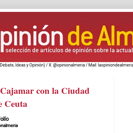
de Debate, Ideas y Opinión) / X: @opinionalmeria / Mail: laopiniondealm
e Cajamar con la Ciudad
e Ceuta
olío
onalmeria