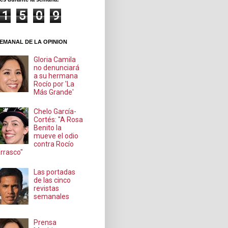
1
5
0
9
EMANAL DE LA OPINION
Gloria Camila
no denunciará
a su hermana
Rocío por 'La
Más Grande'
Chelo García-
Cortés: "A Rosa
Benito la
mueve el odio
contra Rocío
rrasco"
Las portadas
de las cinco
revistas
semanales
Prensa