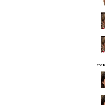
TOP M