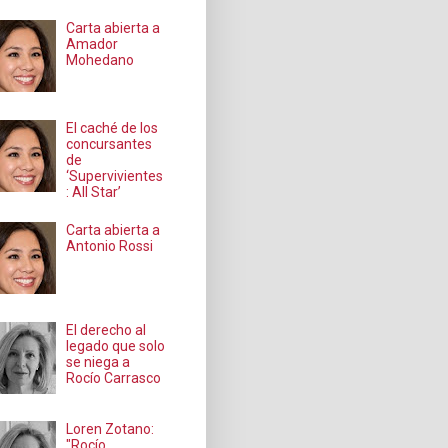
Carta abierta a
Amador
Mohedano
El caché de los
concursantes
de
‘Supervivientes
: All Star’
Carta abierta a
Antonio Rossi
El derecho al
legado que solo
se niega a
Rocío Carrasco
Loren Zotano:
"Rocío