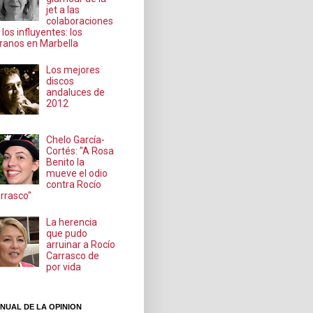
jet a las
colaboraciones
 los influyentes: los
ranos en Marbella
Los mejores
discos
andaluces de
2012
Chelo García-
Cortés: "A Rosa
Benito la
mueve el odio
contra Rocío
rrasco"
La herencia
que pudo
arruinar a Rocío
Carrasco de
por vida
NUAL DE LA OPINION