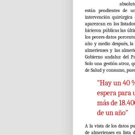
absolu
están pendientes de un
intervención quirúrgica
aparezcan en los listado
hicieron públicas las úl
los peores datos porcentu
año y medio después, la
almerienses y las almer
Gobierno andaluz del P
Solo una gestión atroz, q
de Salud y consumo, pued
"Hay un 40 %
espera para 
más de 18.400
de un año"
A la vista de los datos 
de almerienses en lista