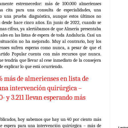
tamente estremecedor: más de 100.000 almerienses
a cita para una consulta de especialidades, una
 o una prueba diagnóstica, aunque estos últimos no
s desde hace cinco años. En junio de 2022, cuando se
timas cifras, ya alertábamos de que Almería presentaba
ales en las listas de espera de toda Andalucía. Casi un
 situación no ha mejorado. Muy al contrario, hoy los
ienses sufren esperas como nunca, a pesar de que el
artido Popular cuenta con más recursos que nunca.
ue tendría que llevar al cese inmediato de la consejera
e explicar lo que está ocurriendo.
 más de almerienses en lista de
una interven
ción quirúrgica –
- y 3.211 llevan es
perando más
publicados, hoy sabemos que hay un 40 por ciento más
 de espera para una intervención quirúrgica – más de
Lector