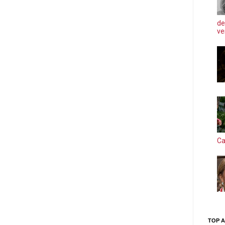
de
ve
Ca
TOP A