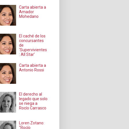
Carta abierta a
Amador
Mohedano
El caché de los
concursantes
de
‘Supervivientes
: All Star’
Carta abierta a
Antonio Rossi
El derecho al
legado que solo
se niega a
Rocío Carrasco
Loren Zotano:
"Rocío