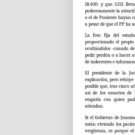
18.400- y que 3.211 lle
poderosamente la atenció
o el de Poniente hayan c
a pesar de que el PP ha 
La foto fija del estad
proporcionado el propi
ocultándolos -cuando de
pedir perdón o a hacer au
de indecentes e inhuman
El presidente de la J
explicación, pero rehúye 
posible que, tras cinco 
así de los usuarios de
empatía con quien pad
atiendan.
Si el Gobierno de Juanm
están viviendo los pacien
vergüenza, es porque el