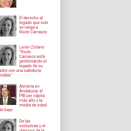
El derecho al
legado que solo
se niega a
Rocío Carrasco
Loren Zotano:
"Rocío
Carrasco está
gestionando el
legado de su
dre con una sabiduría
creíble"
Almería en
Andalucía: el
PIB per cápita
más alto y la
media de edad
s baja
De las
exclusivas y el
glamour de la