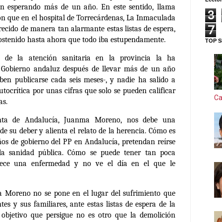
van esperando más de un año. En este sentido, llama
3
n que en el hospital de Torrecárdenas, La Inmaculada
7
recido de manera tan alarmante estas listas de espera,
sostenido hasta ahora que todo iba estupendamente.
TOP S
o de la atención sanitaria en la provincia la ha
o Gobierno andaluz después de llevar más de un año
ben publicarse cada seis meses-, y nadie ha salido a
tocrítica por unas cifras que solo se pueden calificar
Ca
as.
unta de Andalucía, Juanma Moreno, nos debe una
de su deber y alienta el relato de la herencia. Cómo es
años de gobierno del PP en Andalucía, pretendan reírse
 la sanidad pública. Cómo se puede tener tan poca
ece una enfermedad y no ve el día en el que le
a Moreno no se pone en el lugar del sufrimiento que
tes y sus familiares, ante estas listas de espera de la
 objetivo que persigue no es otro que la demolición