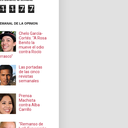
1
1
7
7
EMANAL DE LA OPINION
Chelo García-
Cortés: "A Rosa
Benito la
mueve el odio
contra Rocío
rrasco"
Las portadas
de las cinco
revistas
semanales
Prensa
Machista
contra Alba
Carrillo
"Remanso de