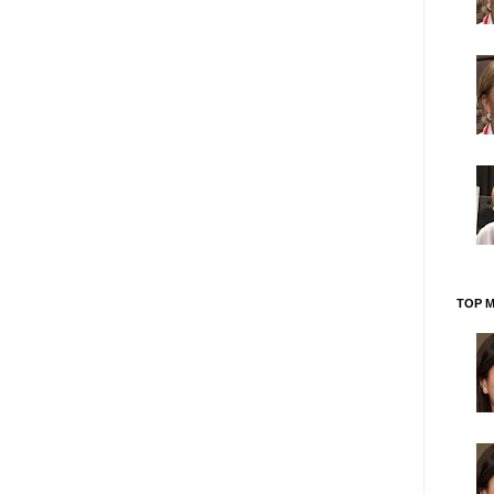
TOP M