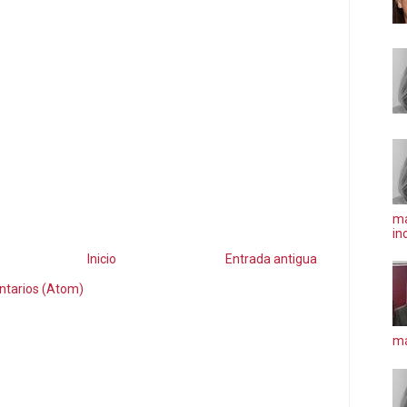
ma
in
Inicio
Entrada antigua
ntarios (Atom)
má