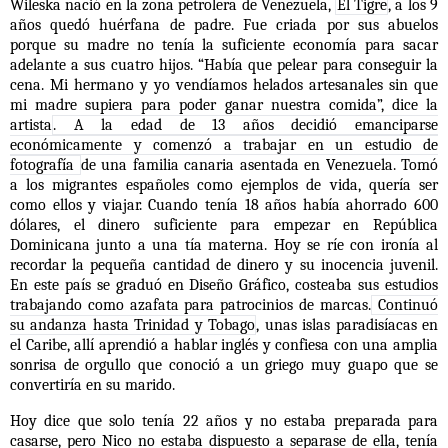
Wileska nació en la zona petrolera de Venezuela,
El Tigre
, a los 9
años quedó huérfana de padre. Fue criada por sus abuelos
porque su madre no tenía la suficiente economía para sacar
adelante a sus cuatro hijos. “Había que pelear para conseguir la
cena. Mi hermano y yo vendíamos helados artesanales sin que
mi madre supiera para poder ganar nuestra comida”, dice la
artista
. A la edad de 13 años decidió emanciparse
económicamente y comenzó a trabajar en un estudio de
fotografía
de una familia canaria asentada en Venezuela. Tomó
a los migrantes españoles como ejemplos de vida, quería ser
como ellos y viajar. Cuando tenía 18 años había ahorrado 600
dólares, el dinero suficiente para empezar en República
Dominicana junto a una tía materna. Hoy se ríe con
ironía al
recordar la pequeña cantidad de dinero y su inocencia juvenil.
En este país se graduó en Diseño Gráfico, costeaba sus estudios
trabajando como azafata para patrocinios de marcas.
Continuó
su andanza hasta Trinidad y Tobago
, unas islas paradisíacas en
el Caribe, allí aprendió a hablar inglés y confiesa con una amplia
sonrisa de orgullo que conoció a un griego muy guapo que se
convertiría en su marido.
Hoy dice que solo tenía 22 años y no estaba preparada para
casarse, pero Nico no estaba dispuesto a separase de ella, tenía