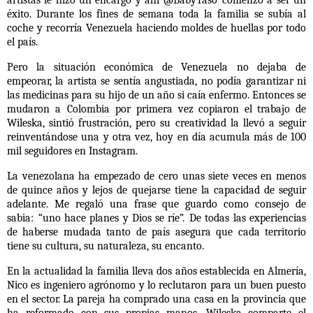
artistas le hizo un encargo y ahí
@BabyTaso
comenzó a ser un
éxito. Durante los fines de semana toda la familia se subía al
coche y recorría Venezuela haciendo moldes de huellas por todo
el país.
Pero la situación económica de Venezuela no dejaba de
empeorar, la artista se sentía angustiada, no podía garantizar ni
las medicinas para su hijo de un año si caía enfermo. Entonces se
mudaron a
Colombia
por primera vez copiaron el trabajo de
Wileska, sintió frustración, pero su creatividad la llevó a seguir
reinventándose una y otra vez, hoy en día acumula más de 100
mil seguidores en Instagram.
La venezolana ha empezado de cero unas siete veces en menos
de quince años y lejos de quejarse tiene la capacidad de seguir
adelante. Me regaló una frase que guardo como consejo de
sabia:
“uno hace planes y Dios se ríe”.
De todas las experiencias
de haberse mudada tanto de país asegura que cada territorio
tiene su cultura, su naturaleza, su encanto.
En la actualidad la familia lleva dos años establecida en Almería,
Nico es ingeniero agrónomo y lo reclutaron para un buen puesto
en el sector. La pareja ha comprado una casa en la provincia que
ha reformado con sus propias manos. Wileska comparte el