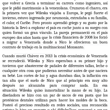
que volver a Grecia a terminar su carrera como ingeniero, así
que le pidió matrimonio a la venezolana. Cruzaron el charco, era
la primera vez que Wileska viajaba a Europa, le pegó fuerte el
invierno, estuvo ingresada por neumonía, extrañaba a su familia,
el calor, el Caribe. Pero pronto aprendió griego y su gusto por la
historia la llevó a explorar el país en coche junto a su suegro con
quien formó un gran vínculo. La pareja permaneció en el país
europeo dos años hasta que
la crisis financiera de 2008 los forzó
a migrar a Venezuela donde a Nico le ofrecieron un buen
contrato de trabajo en la multinacional Monsanto.
Cuando
murió Chávez en 2013
la crisis económica de Venezuela
se recrudeció. Wileska y Nico esperaban a su primer hijo y
tuvieron que abastecerse de pañales de diferentes tallas, leche o
cualquier otra cosa que pudieran necesitar antes de que naciera
su bebé. Los cortes de luz y agua duraban días, la inflación era
tan alta que el suelo de Nico que al principio era muy alto
después no alcanzaba para comprar nada. En esa
situación
Wileska quiso inmortalizar la mano de su hijo.
La
diseñadora se hizo con un par de sacos de esa pasta que los
protésicos dentales utilizan para hacer los moldes de la boca.
Posteó el precioso resultado en redes sociales, una reconocida