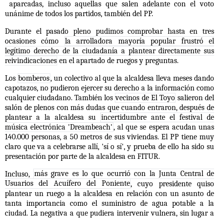
aparcadas, incluso aquellas que salen adelante con el voto
unánime de todos los partidos, también del PP.
Durante el pasado pleno pudimos comprobar hasta en tres
ocasiones cómo
la arrolladora mayoría popular frustró el
legítimo derecho de la ciudadanía a plantear directamente sus
reivindicaciones
en el apartado de ruegos y preguntas.
Los
bomberos
, un colectivo al que la alcaldesa lleva meses dando
capotazos, no pudieron ejercer su derecho a la información como
cualquier ciudadano. También los
vecinos de El Toyo
salieron del
salón de plenos con más dudas que cuando entraron, después de
plantear a la alcaldesa su
incertidumbre ante el festival de
música electrónica 'Dreambeach'
, al que se espera acudan unas
140.000 personas, a 50 metros de sus viviendas. El PP tiene muy
claro que va a celebrarse allí, 'sí o sí', y prueba de ello ha sido su
presentación por parte de la alcaldesa en FITUR.
Incluso,
más grave es lo que ocurrió con la Junta Central de
Usuarios del Acuífero del Poniente
, cuyo presidente quiso
plantear un ruego a la alcaldesa en relación con un asunto de
tanta importancia como el suministro de agua potable a la
ciudad. La negativa a que pudiera intervenir vulnera, sin lugar a