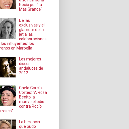
a su hermana
Rocío por 'La
Más Grande'
De las
exclusivas y el
glamour de la
jet a las
colaboraciones
 los influyentes: los
ranos en Marbella
Los mejores
discos
andaluces de
2012
Chelo García-
Cortés: "A Rosa
Benito la
mueve el odio
contra Rocío
rrasco"
La herencia
que pudo