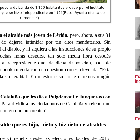
pueblo de Lérida de 1.100 habitantes creado por el Instituto
 que se hizo independiente en 1991(Foto: Ayuntamiento de
Gimenells)
a el alcalde más joven de Lérida
, pero, ahora, a sus 31
de dejarse intimidar por tan altos mandatarios. Sin
al diablo, y ni siquiera a las instrucciones de su propio
 muchas horas después, tan solo media hora después
y al vicepresidente que, de dicha disposición, nada de
ebook colgó la carta en cuestión con esta leyenda: “Esta
ma
la Generalitat. En nuestro caso no le daremos ningún
in
e Cataluña que les dio a Puigdemont y Junqueras con
 “Para dividir a los ciudadanos de Cataluña y celebrar un
onmigo que no cuenten”.
má
lde que es hijo, nieto y biznieto de alcaldes
de Gimenells desde las elecciones locales de 2015.