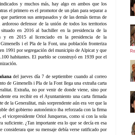
 indicados y muchos más, hay algo en ambos que los
ras el primero es el promotor de un plan para separar a
a que partieron sus antepasados y de las demás tierras de
ardoroso defensor de la unión de todos los territorios
 situado en 2016 al bachiller en la presidencia de la
ya y en 2015 al licenciado en la presidencia de la
Gimenells i el Pla de la Font, una población fronteriza
en 1991 por segregación del municipio de Alpicat y que
Ro
.100 habitantes. El pueblo se construyó en 1939 por el
nización.
mañana
del jueves día 7 de septiembre cuando al correo
to de Gimenells i Pla de la Font llega una extraña carta
alitat. Extraña, no por venir de donde viene, sino por
endente era recibir en el Ayuntamiento una carta firmada
e de la Generalitat, más sorprendente aún era ver que la
ble del gobierno autonómico iba reforzada con la firma
 el vicepresidente Oriol Junqueras, como si con la sola
a suficiente. ¿Tan importante era lo que se decía en esa
te considerara que su mensaje debía verse ratificado por