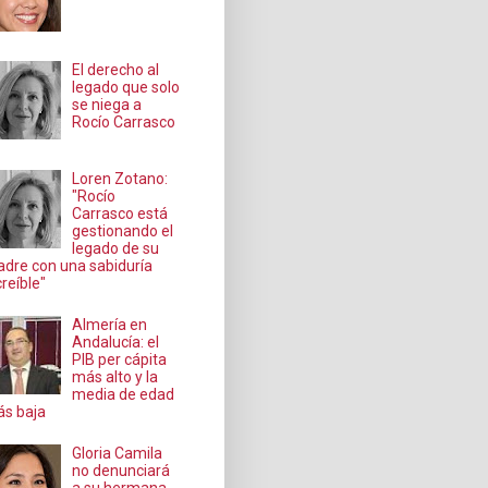
El derecho al
legado que solo
se niega a
Rocío Carrasco
Loren Zotano:
"Rocío
Carrasco está
gestionando el
legado de su
dre con una sabiduría
creíble"
Almería en
Andalucía: el
PIB per cápita
más alto y la
media de edad
s baja
Gloria Camila
no denunciará