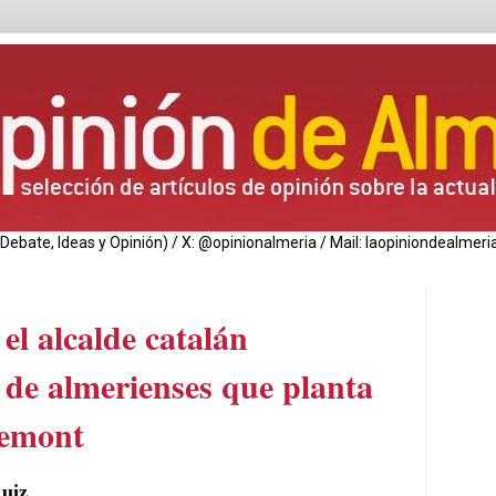
de Debate, Ideas y Opinión) / X: @opinionalmeria / Mail: laopiniondealm
el alcalde catalán
 de almerienses que planta
demont
Ruiz