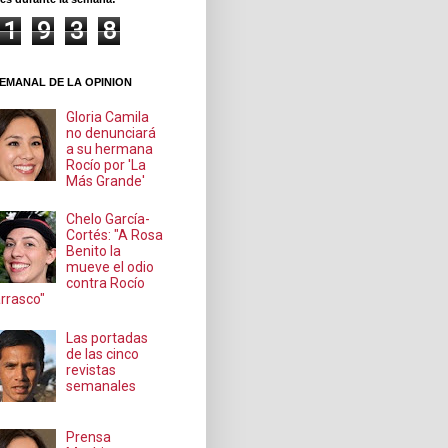
1
9
3
8
EMANAL DE LA OPINION
Gloria Camila
no denunciará
a su hermana
Rocío por 'La
Más Grande'
Chelo García-
Cortés: "A Rosa
Benito la
mueve el odio
contra Rocío
rrasco"
Las portadas
de las cinco
revistas
semanales
Prensa