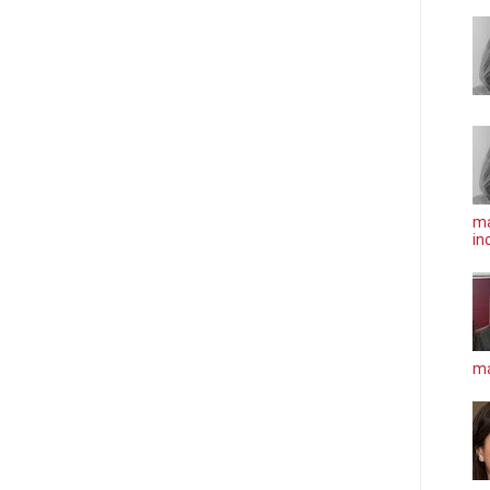
ma
in
má