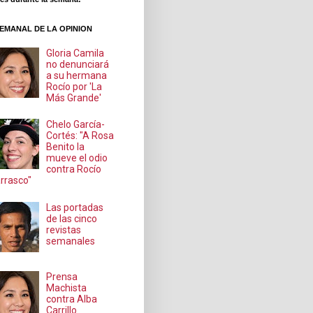
EMANAL DE LA OPINION
Gloria Camila
no denunciará
a su hermana
Rocío por 'La
Más Grande'
Chelo García-
Cortés: "A Rosa
Benito la
mueve el odio
contra Rocío
rrasco"
Las portadas
de las cinco
revistas
semanales
Prensa
Machista
contra Alba
Carrillo