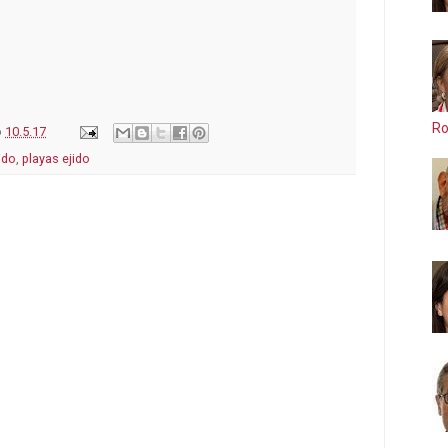
Ro
o
10.5.17
ido
,
playas ejido