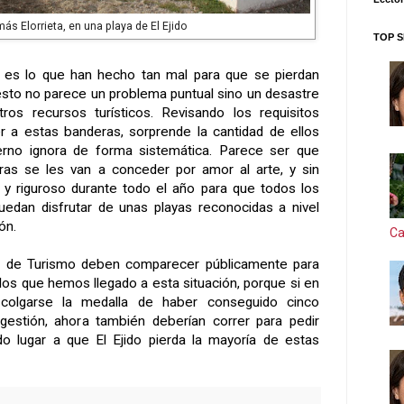
ás Elorrieta, en una playa de El Ejido
TOP S
 es lo que han hecho tan mal para que se pierdan
sto no parece un problema puntual sino un desastre
ros recursos turísticos. Revisando los requisitos
r a estas banderas, sorprende la cantidad de ellos
rno ignora de forma sistemática. Parece ser que
as se les van a conceder por amor al arte, y sin
io y riguroso durante todo el año para que todos los
puedan disfrutar de unas playas reconocidas a nivel
ón.
Ca
ala de Turismo deben comparecer públicamente para
 los que hemos llegado a esta situación, porque si en
 colgarse la medalla de haber conseguido cinco
gestión, ahora también deberían correr para pedir
do lugar a que El Ejido pierda la mayoría de estas