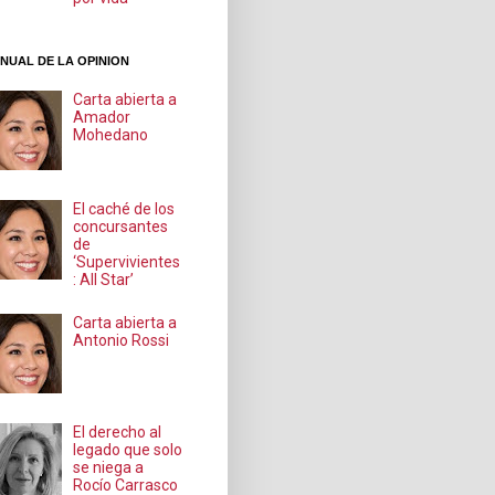
NUAL DE LA OPINION
Carta abierta a
Amador
Mohedano
El caché de los
concursantes
de
‘Supervivientes
: All Star’
Carta abierta a
Antonio Rossi
El derecho al
legado que solo
se niega a
Rocío Carrasco