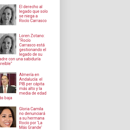
El derecho al
legado que solo
se niega a
Rocío Carrasco
Loren Zotano:
"Rocío
Carrasco está
gestionando el
legado de su
dre con una sabiduría
creíble"
Almería en
Andalucía: el
PIB per cápita
más alto y la
media de edad
s baja
Gloria Camila
no denunciará
a su hermana
Rocío por 'La
Más Grande'