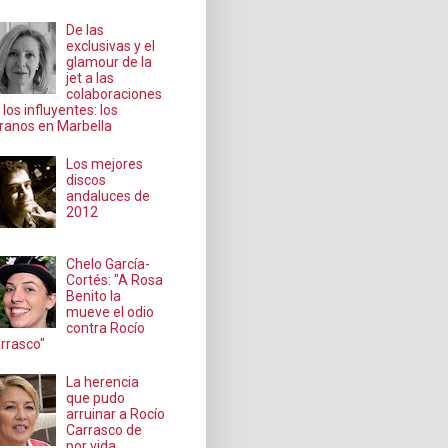
De las
exclusivas y el
glamour de la
jet a las
colaboraciones
 los influyentes: los
ranos en Marbella
Los mejores
discos
andaluces de
2012
Chelo García-
Cortés: "A Rosa
Benito la
mueve el odio
contra Rocío
rrasco"
La herencia
que pudo
arruinar a Rocío
Carrasco de
por vida